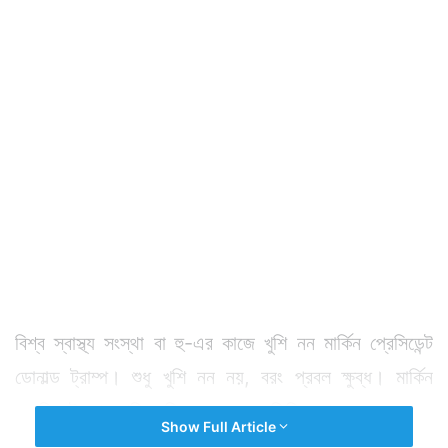
বিশ্ব স্বাস্থ্য সংস্থা বা হু-এর কাজে খুশি নন মার্কিন প্রেসিডেন্ট
ডোনাল্ড ট্রাম্প। শুধু খুশি নন নয়, বরং প্রবল ক্ষুব্ধ। মার্কিন
প্রেসিডেন্ট খোলাখুলি দাবি করেছেন যে তিনি দেখছেন যে করোনা
Show Full Article
প্রাদুর্ভাব দেখা দেওয়ার পর থেকেই হু যেন একটু বেশি চিনকে নিয়ে