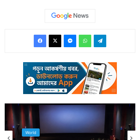
মাতামাতি করছে। চিনের প্রতি হু-এর টান তিনি মেনে নিচ্ছেন না
বলে জানিয়ে ট্রাম্প বলেন তিনি মার্কিন মুলুক থেকে হু-কে অর্থ
প্রদান বন্ধ করার নির্দেশ দিয়েছেন। প্রসঙ্গগত মার্কিন যুক্তরাষ্ট্র
Facebook
X
Messenger
WhatsApp
Telegram
থেকে হু-তে আর্থিক সাহায্য যায় হু-এর মোট অর্থের ১৫ শতাংশের
মত। সেই অর্থ প্রদান আপাতত মার্কিন মুলুক থেকে আসা বন্ধ
হল।
World