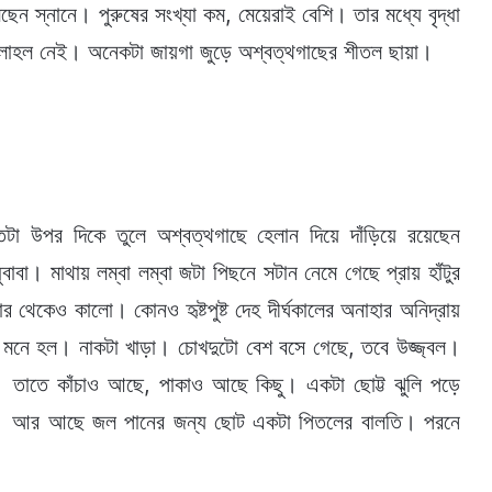
স্নানে। পুরুষের সংখ্যা কম, মেয়েরাই বেশি। তার মধ্যে বৃদ্ধা
াহল নেই। অনেকটা জায়গা জুড়ে অশ্বত্থগাছের শীতল ছায়া।
তটা উপর দিকে তুলে অশ্বত্থগাছে হেলান দিয়ে দাঁড়িয়ে রয়েছেন
া। মাথায় লম্বা লম্বা জটা পিছনে সটান নেমে গেছে প্রায় হাঁটুর
থেকেও কালো। কোনও হৃষ্টপুষ্ট দেহ দীর্ঘকালের অনাহার অনিদ্রায়
েই মনে হল। নাকটা খাড়া। চোখদুটো বেশ বসে গেছে, তবে উজ্জ্বল।
্ত। তাতে কাঁচাও আছে, পাকাও আছে কিছু। একটা ছোট্ট ঝুলি পড়ে
েই। আর আছে জল পানের জন্য ছোট একটা পিতলের বালতি। পরনে