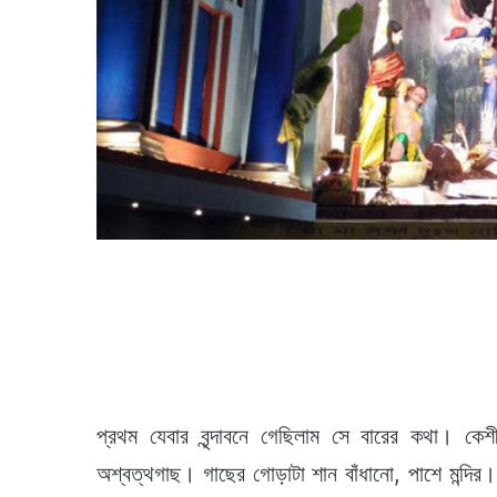
প্রথম যেবার বৃন্দাবনে গেছিলাম সে বারের কথা। ক
অশ্বত্থগাছ। গাছের গোড়াটা শান বাঁধানো, পাশে মন্দি