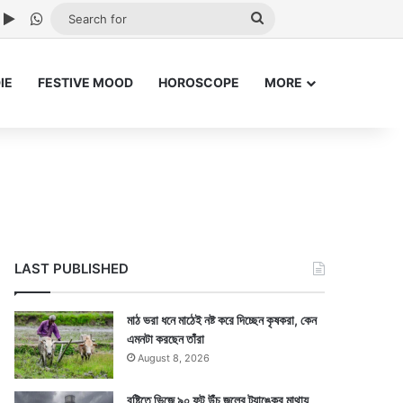
ube
nstagram
Google Play
WhatsApp
Search
for
IE
FESTIVE MOOD
HOROSCOPE
MORE
LAST PUBLISHED
মাঠ ভরা ধনে মাঠেই নষ্ট করে দিচ্ছেন কৃষকরা, কেন
এমনটা করছেন তাঁরা
August 8, 2026
বৃষ্টিতে ভিজে ৯০ ফুট উঁচু জলের ট্যাঙ্কের মাথায়