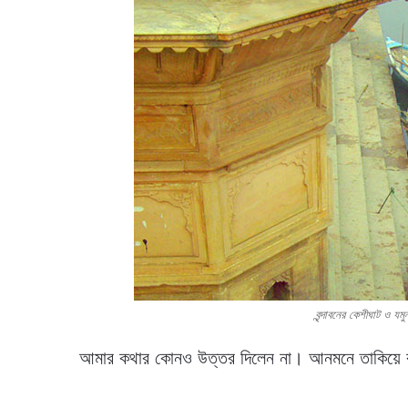
বৃন্দাবনের কেশীঘাট ও য
আমার কথার কোনও উত্তর দিলেন না। আনমনে তাকিয়ে র