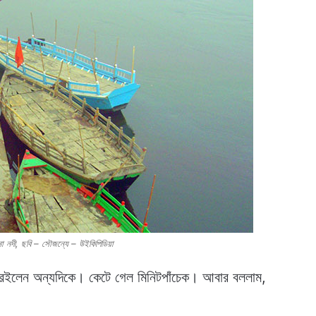
মুনা নদী, ছবি – সৌজন্যে – উইকিপিডিয়া
ইলেন অন্যদিকে। কেটে গেল মিনিটপাঁচেক। আবার বললাম,