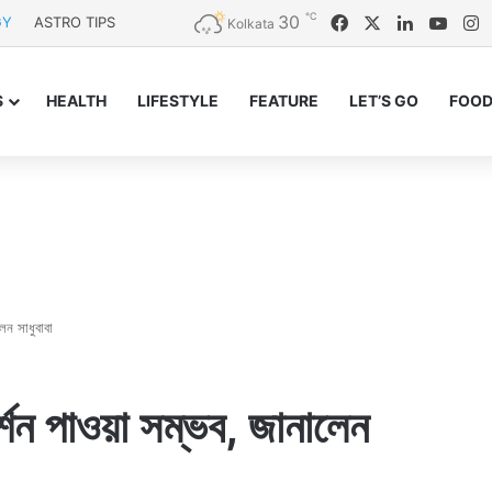
℃
30
Facebook
X
LinkedIn
YouT
I
GY
ASTRO TIPS
Kolkata
S
HEALTH
LIFESTYLE
FEATURE
LET’S GO
FOOD
েন সাধুবাবা
্শন পাওয়া সম্ভব, জানালেন