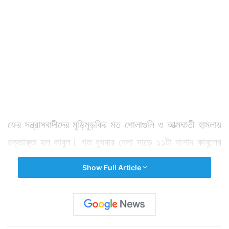
ফের সন্ত্রাসবাদীদের মুড়িমুড়কির মত গোলাগুলি ও আত্মঘাতী হামলায়
রক্তাক্ত হল কাবুল। গত বুধবার বেলা সাড়ে ১১টা নাগাদ কাবুলের
দাস্তে বার্চি এলাকায় হঠাৎ ঢুকে পড়ে ৩ জঙ্গি। থানাই ছিল তাদের
Show Full Article
টার্গেট। থানায় ঢোকার পথ সুগম করতে প্রথমে জঙ্গিরা থানার সামনে
পরপর বোমা ফাটাতে শুরু করে। এতে আগুন ধরে যায় থানার বেশ
কিছুটা অংশে। এরপরই ৩ জনের মধ্যে ২ আত্মঘাতী জঙ্গি নিজেদের
গায়ে বাঁধা বিস্ফোরক ফাটিয়ে দেয়। তৃতীয় আত্মঘাতী জঙ্গি থানা