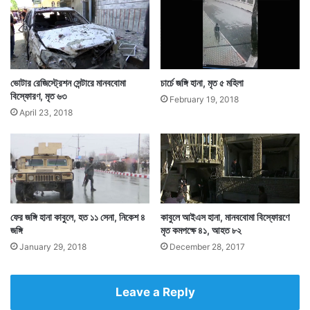
ভোটার রেজিস্ট্রেশন সেন্টারে মানববোমা
চার্চে জঙ্গি হানা, মৃত ৫ মহিলা
বিস্ফোরণ, মৃত ৬৩
February 19, 2018
April 23, 2018
ফের জঙ্গি হানা কাবুলে, হত ১১ সেনা, নিকেশ ৪
কাবুলে আইএস হানা, মানববোমা বিস্ফোরণে
জঙ্গি
মৃত কমপক্ষে ৪১, আহত ৮২
January 29, 2018
December 28, 2017
Leave a Reply