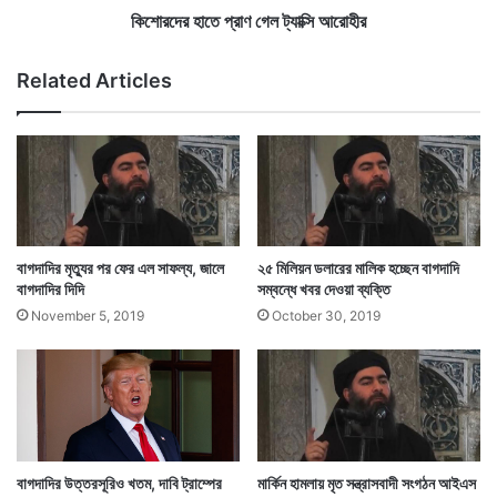
হামলায় কোনও পুলিশকর্মীর মৃত্যুর খবর নেই। জঙ্গি সংগঠন তালিবান
ক্ত
গে
কিশোরদের হাতে প্রাণ গেল ট্যাক্সি আরোহীর
!
ল
এই হামলার দায় স্বীকার করেছে। লাগাতার জঙ্গি হামলায় জেরবার
ট্যা
Related Articles
ক্সি
আফগান প্রশাসন জঙ্গি হামলা রুখতে এবার নতুনভাবে ভাবনা চিন্তা
আ
শুরু করেছে।
রো
হী
র
Tags
IS Militants
বাগদাদির মৃত্যুর পর ফের এল সাফল্য, জালে
২৫ মিলিয়ন ডলারের মালিক হচ্ছেন বাগদাদি
বাগদাদির দিদি
সম্বন্ধে খবর দেওয়া ব্যক্তি
November 5, 2019
October 30, 2019
বাগদাদির উত্তরসূরিও খতম, দাবি ট্রাম্পের
মার্কিন হামলায় মৃত সন্ত্রাসবাদী সংগঠন আইএস