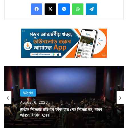
Facebook
X
Messenger
WhatsApp
Telegram
চত্বরে এলোপাথাড়ি গুলি চালাতে শুরু করে। বোমা ও বারুদের
ধোঁয়ায় ঢেকে যায় গোটা এলাকা। পুলিশের পাল্টা গুলি খতম করে দেয়
তৃতীয় জঙ্গিকে। জঙ্গির গুলিতে মৃত্যু হয় ১ পুলিশকর্মীর এবং ১
সাধারণ নাগরিকের। গোলাগুলির মাঝখানে পড়ে জখম হয় ৯
ব্যক্তি। হামলার দায় স্বীকার করে নেয় সন্ত্রাসবাদী সংগঠন
আইএস।
World
August 6, 2026
টানটান সিনেমার মাঝপথে ফাঁকা হয়ে গেল সিনেমা হল, কারণ
জানলে বিশ্বাস হবেনা