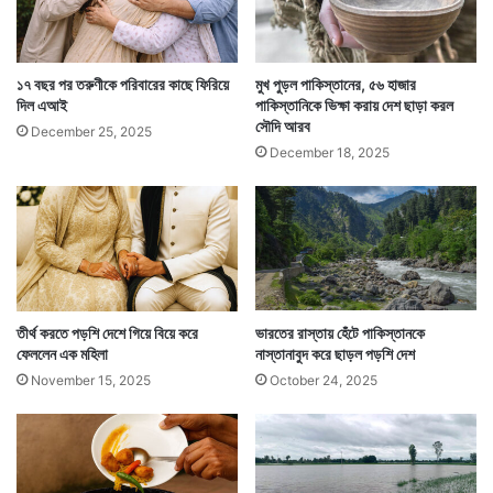
১৭ বছর পর তরুণীকে পরিবারের কাছে ফিরিয়ে
মুখ পুড়ল পাকিস্তানের, ৫৬ হাজার
দিল এআই
পাকিস্তানিকে ভিক্ষা করায় দেশ ছাড়া করল
ইমরান খান পদচ্যুত হওয়ার পর পাকিস্তান পিপলস পার্টি-র
সৌদি আরব
December 25, 2025
চেয়ারম্যান বিলাওয়াল ভুট্টো পাকিস্তানের আম জনতাকে অভিনন্দন
December 18, 2025
জানিয়ে বলেন, পুরনো পাকিস্তানে স্বাগত। প্রসঙ্গত ইমরান খানের
ক্ষমতায় আসার আগে স্লোগানই ছিল নয়া পাকিস্তান। অর্থাৎ নতুন
পাকিস্তান। তারই পাল্টা দিলেন বিলাওয়াল। — সংবাদ সংস্থার
সাহায্য নিয়ে লেখা
তীর্থ করতে পড়শি দেশে গিয়ে বিয়ে করে
ভারতের রাস্তায় হেঁটে পাকিস্তানকে
ফেললেন এক মহিলা
নাস্তানাবুদ করে ছাড়ল পড়শি দেশ
November 15, 2025
October 24, 2025