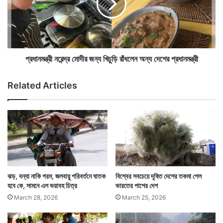
লে
ন্ত্রী
ন
ন
ম
রে
হি
পাকিস্তানের মসনদ দখলের লড়াইয়ে এগিয়ে রয়েছেন ২ জন।
ন্দ্র
লা
মো
একজন ইমরানেরই দল তেহরিক-ই-ইনসাফ-এর শাহ মাহমুদ
রা
দী
প্রধানমন্ত্রী নরেন্দ্র মোদীর জন্য খিচুড়ি রাঁধলেন অন্য দেশের প্রধানমন্ত্রী
র
কুরেশি। অন্যজন পাকিস্তানের প্রাক্তন প্রধানমন্ত্রী নওয়াজ
জ
Related Articles
শরিফের ভাই শাহবাজ শরিফ।
ন্য
খি
চু
ড়ি
রাঁ
ধ
লে
ন
অ
ঝড়, বন্যা নাকি গরম, জলবায়ু পরিবর্তনে ঘাতক
বিশ্বের সবচেয়ে দূষিত দেশের তকমা পেল
ন্য
হবে কে, সামনে এল ভয়াবহ চিত্র
ভারতের পাশের দেশ
দে
March 28, 2026
March 25, 2026
শে
র