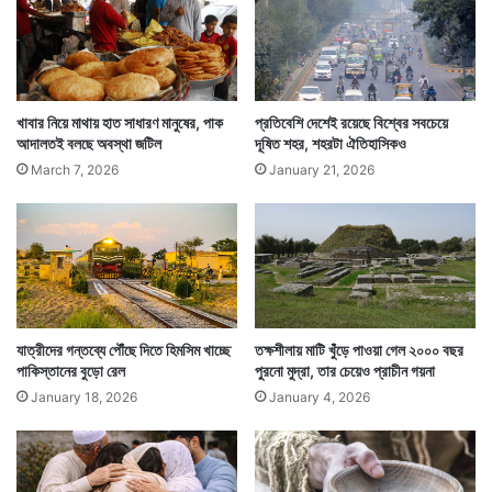
প্র
ধা
ন
ম
বিশেষজ্ঞদের দাবি, এই লড়াইয়ে পাল্লা ভারী ৭০ বছরের শরিফের।
ন্ত্রী
খাবার নিয়ে মাথায় হাত সাধারণ মানুষের, পাক
প্রতিবেশি দেশেই রয়েছে বিশ্বের সবচেয়ে
যা পরিস্থিতি তাতে পাকিস্তানের ন্যাশনাল অ্যাসেম্বলিতে
আদালতই বলছে অবস্থা জটিল
দূষিত শহর, শহরটা ঐতিহাসিকও
সোমবারই পরিস্কার হয়ে যাবে কে হচ্ছেন পাকিস্তানের পরবর্তী
March 7, 2026
January 21, 2026
প্রধানমন্ত্রী।
যাত্রীদের গন্তব্যে পৌঁছে দিতে হিমসিম খাচ্ছে
তক্ষশীলায় মাটি খুঁড়ে পাওয়া গেল ২০০০ বছর
পাকিস্তানের বুড়ো রেল
পুরনো মুদ্রা, তার চেয়েও প্রাচীন গয়না
January 18, 2026
January 4, 2026