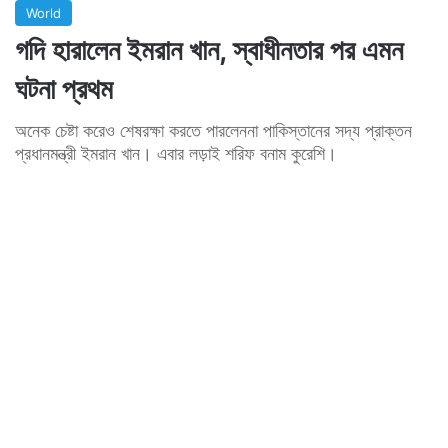
World
গদি হারালেন ইমরান খান, স্বাধীনতার পর এমন
ঘটনা প্রথম
অনেক চেষ্টা করেও শেষরক্ষা করতে পারলেননা পাকিস্তানের সদ্য প্রাক্তন
প্রধানমন্ত্রী ইমরান খান। এবার লড়াই শরিফ বনাম কুরেশি।