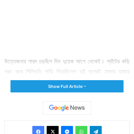
উত্তেজনার পারদ চড়ছিল দিন দুয়েক আগে থেকেই। গ্যাঁটের কড়ি
খরচ করে শিলিগুড়ি পাড়ি দিয়েছিলেন দুই দলেরই হাজার হাজার
সমর্থক। ইচ্ছে ছিল ইলিশ-চিংড়ি লড়াইয়ের পুরানো উত্তাপটা
Show Full Article
গ্যালারিতে বসেই হাতেগরম উপভোগ করবেন। সকাল থেকে
রাজ্যের দক্ষিণ থেকে উত্তর, সর্বত্রই কোমর কষছিলেন নৌকা-
মশালের অনুরাগীরা। হোয়াটসঅ্যাপ, ফেসবুকে চলছিল একে
অপরকে হুংকার। কিন্তু যা ঘিরে এতকিছু, সেই খেলা শুরু হতেই
Facebook
X
Messenger
WhatsApp
Telegram
উত্তেজনার বেলুন ক্রমশ চুপসে যেতে শুরু করল। নিরুত্তাপ