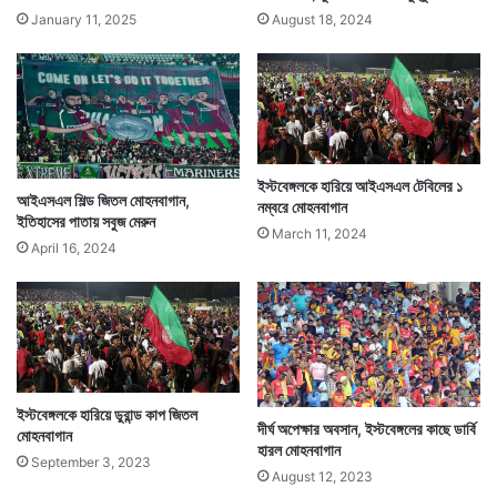
January 11, 2025
August 18, 2024
ইস্টবেঙ্গলকে হারিয়ে আইএসএল টেবিলের ১
আইএসএল শিল্ড জিতল মোহনবাগান,
নম্বরে মোহনবাগান
ইতিহাসের পাতায় সবুজ মেরুন
March 11, 2024
April 16, 2024
ইস্টবেঙ্গলকে হারিয়ে ডুরান্ড কাপ জিতল
দীর্ঘ অপেক্ষার অবসান, ইস্টবেঙ্গলের কাছে ডার্বি
মোহনবাগান
হারল মোহনবাগান
September 3, 2023
August 12, 2023