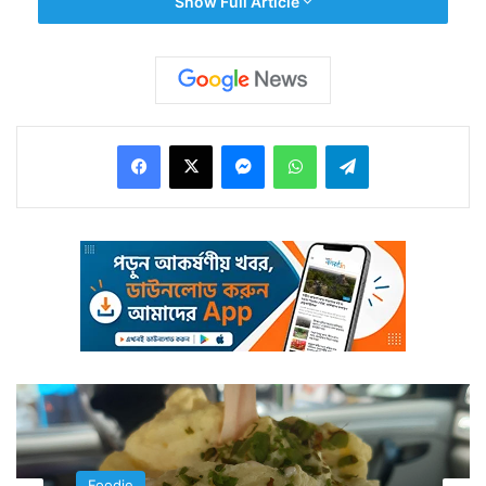
Show Full Article
সুযোগ পান। দেশিয় রান্নাঘরে ডাল ভাত এক অতি মামুলি এবং
দৈনন্দিন খাবার।
Facebook
X
Messenger
WhatsApp
Telegram
উত্তর ভারতে তো ডাল ভাত ছাড়া ভাবাই যায়না অধিকাংশ
পরিবারে। এই আপাত অতি সাধারণ খাবার ডাল ভাত কিন্তু ভারতের