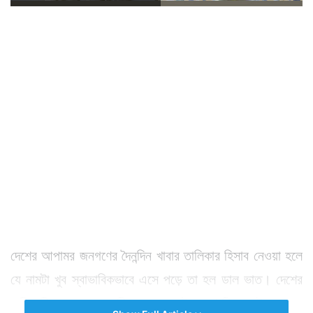
দেশের আপামর জনগণের দৈনন্দিন খাবার তালিকার হিসাব নেওয়া হলে
যে নামটা খুব স্বাভাবিকভাবে এসে পড়ে তা হল ডাল ভাত। দেশের
অতি দরিদ্র মানুষও সারাদিনে ডাল ভাতটুকু মুখে দিয়ে পেট ভরানোর