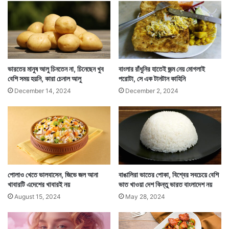
নেপালের সেই খাবার সীমানা পার করে ভারতে প্রবেশ করে উত্তর
ভারতের মানুষজনের হাত ধরে। তারপর কবে যে তা ভারতের প্রতিটি
ভারতের মানুষ আলু চিনতেন না, চিনেছেন খুব
বাংলার রাঁধুনির হাতেই জন্ম নেয় মোগলাই
পরিবারের দৈনন্দিন খাবারের অঙ্গ হয়ে ওঠে তা ভারতীয়রাও বুঝতে
বেশি সময় হয়নি, কারা চেনাল আলু
পরোটা, সে এক টানটান কাহিনি
পারেননি।
December 14, 2024
December 2, 2024
পোলাও খেতে ভালবাসেন, জিভে জল আনা
বাঙালিরা ভাতের পোকা, বিশ্বের সবচেয়ে বেশি
খাবারটি এদেশের খাবারই নয়
ভাত খাওয়া দেশ কিন্তু ভারত বাংলাদেশ নয়
August 15, 2024
May 28, 2024