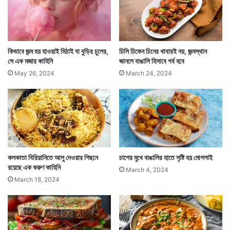
তবে খুব দ্রুত এই খাবার জনপ্রিয়তা লাভ করে। স্বাস্থ্যকর এবং
কিভাবে জন্ম হয় হাওয়াই মিঠাই বা বুড়ির চুলের,
চিলি চিকেন চিনের খাবারই নয়, জন্মস্থান
সে এক মজার কাহিনি
জানলে বাঙালি হিসাবে গর্ব হবে
অল্প খরচের খাবার হিসাবে এই ডাল ভাত ভারতীয়দের মনে জায়গা
May 26, 2024
March 24, 2024
করে নিতে সময় নেয়নি। ভাত ডালের সঙ্গত এদেশেরই খাবার বলেই
জানেন ভারতীয়দের সিংহভাগ।
কলকাতা বিরিয়ানিতে আলু দেওয়ার পিছনে
চাপের মুখে বাঙালির হাতে সৃষ্টি হয় মোগলাই
রয়েছে এক করুণ কাহিনি
March 4, 2024
March 18, 2024