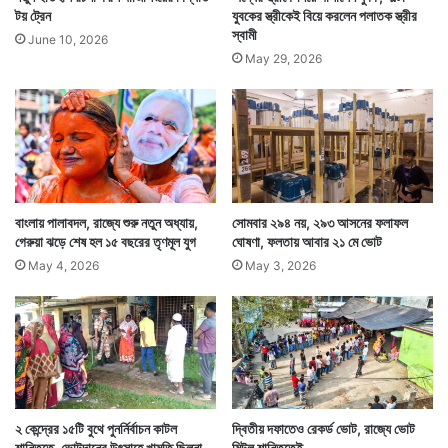
টয় ট্রেন
যুবকের স্ত্রীকেই বিয়ে করলেন পলাতক স্ত্রীর
স্বামী
June 10, 2026
May 29, 2026
বাংলায় পালাবদল, রাজ্যে শুরু নতুন অধ্যায়,
সোমবার ২৯৪ নয়, ২৯৩ আসনের ফলাফল
গেরুয়া ঝড়ে শেষ হল ১৫ বছরের তৃণমূল যুগ
ঘোষণা, ফলতায় আবার ২১ মে ভোট
May 4, 2026
May 3, 2026
২ কেন্দ্রের ১৫টি বুথে পুনর্নির্বাচন কাটল
দ্বিতীয় দফাতেও রেকর্ড ভোট, রাজ্যে ভোট
শান্তিতে, ভোটদানের উৎসাহে খামতি ছিলনা
মিটল শান্তিতেই