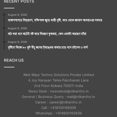
RECENT POSTS
August 8, 2026
বঙ্গোপসাগরে নিম্নচাপ, দক্ষিণবঙ্গ জুড়ে ভারী বৃষ্টি, কবে থেকে জানাল আবহাওয়া দফতর
August 8, 2026
মাঠ ভরা ধনে মাঠেই নষ্ট করে দিচ্ছেন কৃষকরা, কেন এমনটা করছেন তাঁরা
August 8, 2026
বৃষ্টিতে ভিজে ৯০ ফুট উঁচু জলের ট্যাঙ্কের মাথায় চড়ে বসে রইলেন ৩ নার্স
REACH US
Web Ways Techno Solutions Private Limited
4 Joy Narayan Tarka Panchanan Lane
2nd Floor Kolkata 700011 India
News Desk : newsdesk@nilkantho.in
General / Business Query : mail@nilkantho.in
Career : career@nilkantho.in
Call : +918100168306
WhatsApp : +919830163939