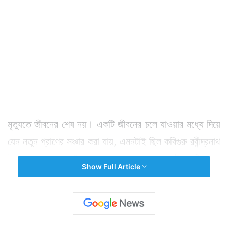
মৃত্যুতে জীবনের শেষ নয়। একটি জীবনের চলে যাওয়ার মধ্যে দিয়ে
যেন নতুন প্রাণের সঞ্চার করা যায়, এমনটাই ছিল কবিগুরু রবীন্দ্রনাথ
ঠাকুরের ভাবনা। সেই ভাবনার বাস্তবায়নের কারণেই প্রতি বছর
Show Full Article
বাইশে শ্রাবণ শান্তিনিকেতনে বৃক্ষরোপণ অনুষ্ঠান। আর এখন তো
বহু প্রতিষ্ঠানই এই দিনটি এভাবে পালন করে থাকে।