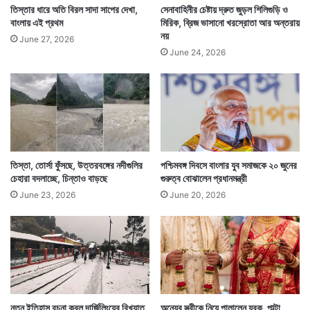
ই
তিস্তার ধারে অতি বিরল সাদা সাপের দেখা,
সেনাবাহিনীর চেষ্টায় দ্রুত জুড়ল শিলিগুড়ি ও
এ
বাংলায় এই প্রথম
মিরিক, ব্রিজ ভাসানো খরস্রোতা আর অন্তরায়
নয়
June 27, 2026
June 24, 2026
তিস্তা, তোর্সা ফুঁসছে, উত্তরবঙ্গের নদীগুলির
পশ্চিমবঙ্গ দিবসে বাংলার যুব সমাজকে ২০ জুনের
চেহারা বদলাচ্ছে, চিন্তাও বাড়ছে
গুরুত্ব বোঝালেন প্রধানমন্ত্রী
June 23, 2026
June 20, 2026
নতুন ইতিহাস রচনা করল দার্জিলিংয়ের বিখ্যাত
অন্যের স্ত্রীকে নিয়ে পালালেন যুবক, পাল্টা