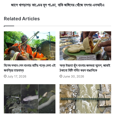
ই
র
জালে খাগড়াগড় কাণ্ডের মূল পাণ্ডা, বাকি জঙ্গিদের খোঁজে তৎপর এনআইএ
স
মূ
মা
ল
Related Articles
Tags
Baishe Srabon
Birbhum
Bolpur
Santiniketan
ধি
পা
Visva-Bharati University
West Bengal News
স্থ
ণ্ডা
ক
,
রু
বা
ণা
কি
নি
জ
ধি
ঙ্গি
দে
র
বিশেষ সম্মান পেল বাংলার মাটির গন্ধে মেশা এই
অন্য উচ্চতা ছুঁল বাংলার জলভরা সন্দেশ, জামাই
খোঁ
জনপ্রিয় তারবাদ্য
ঠকানো মিষ্টি গর্বিত করল বাঙালিকে
জে
July 17, 2026
June 30, 2026
ত
ৎ
প
র
এ
ন
আ