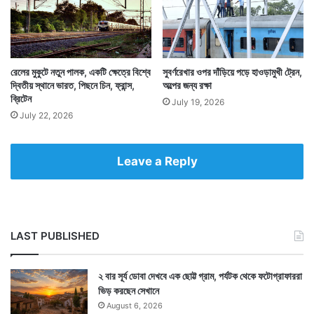
Tags
Bengali Feature
Indian Railways
রেলের মুকুটে নতুন পালক, একটি ক্ষেত্রে বিশ্বে
সুবর্ণরেখার ওপর দাঁড়িয়ে পড়ে হাওড়ামুখী ট্রেন,
দ্বিতীয় স্থানে ভারত, পিছনে চিন, ফ্রান্স,
অল্পের জন্য রক্ষা
ব্রিটেন
July 19, 2026
July 22, 2026
Leave a Reply
LAST PUBLISHED
২ বার সূর্য ডোবা দেখবে এক ছোট্ট গ্রাম, পর্যটক থেকে ফটোগ্রাফাররা
ভিড় করছেন সেখানে
August 6, 2026