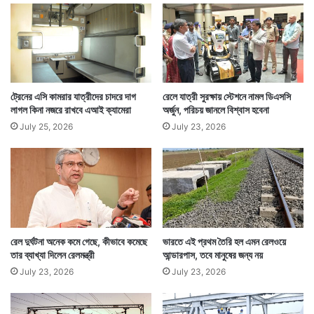
তখন অন্য ট্রেন তো বটেই, এমনকি রাজধানী, শতাব্দীর মত ট্রেনও
এই ট্রেনটির গতিপথে পড়লে রাজধানী, শতাব্দীকে দাঁড় করিয়ে এই
ট্রেনকে আগে পাস করানো হয়। যাতে ট্রেন সবচেয়ে কম সময়ে
ট্রেনের এসি কামরার যাত্রীদের চাদরে দাগ
রেলে যাত্রী সুরক্ষায় স্টেশনে নামল ডিএসসি
দুর্ঘটনাস্থলে পৌঁছে চিকিৎসা ও ত্রাণ পরিষেবা প্রদান করতে পারে।
লাগল কিনা নজরে রাখবে এআই ক্যামেরা
অর্জুন, পরিচয় জানলে বিশ্বাস হবেনা
July 25, 2026
July 23, 2026
রেল দুর্ঘটনা অনেক কমে গেছে, কীভাবে কমেছে
ভারতে এই প্রথম তৈরি হল এমন রেলওয়ে
তার ব্যাখ্যা দিলেন রেলমন্ত্রী
আন্ডারপাস, তবে মানুষের জন্য নয়
July 23, 2026
July 23, 2026