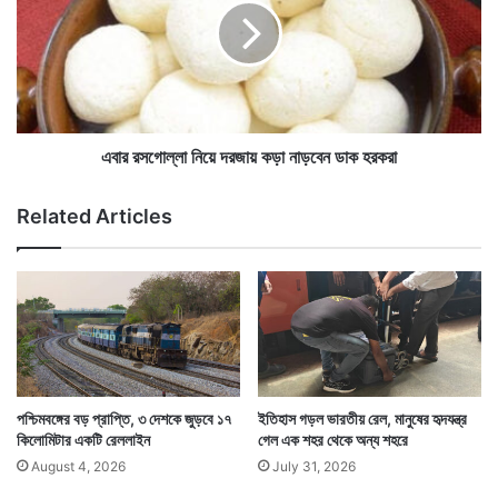
,
র
উ
স
ত্ত
গো
ট্রেনটির নাম অ্যাক্সিডেন্ট রিলিফ মেডিক্যাল ইকুইপমেন্ট বা
র
ল্লা
টা
এআরএমই ট্রেন। এই ট্রেন সবসময় ছোটে না। যদি কোনও ট্রেন
নি
কি
য়ে
দুর্ঘটনা ঘটে তখন দুর্ঘটনাগ্রস্ত ট্রেনটির যাত্রীদের দ্রুত চিকিৎসা
ন্তু
দ
এবার রসগোল্লা নিয়ে দরজায় কড়া নাড়বেন ডাক হরকরা
ভা
র
পরিষেবা পৌঁছে দিতে এই ট্রেনকে কাজে লাগায় ভারতীয় রেল।
র
জা
Related Articles
ত
য়
ন
ক
য়
ড়া
না
ড়
বে
ন
ডা
ক
পশ্চিমবঙ্গের বড় প্রাপ্তি, ৩ দেশকে জুড়বে ১৭
ইতিহাস গড়ল ভারতীয় রেল, মানুষের হৃদযন্ত্র
হ
কিলোমিটার একটি রেললাইন
গেল এক শহর থেকে অন্য শহরে
র
August 4, 2026
July 31, 2026
ক