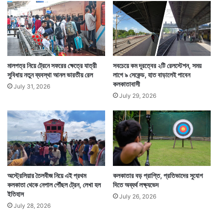
রা
দেশের বিভিন্ন জায়গায় এই ট্রেন তৈরি থাকে। যদি কোনও ট্রেন
দুর্ঘটনার খবর আসে তাহলেই ওষুধ সহ অন্য চিকিৎসা সরঞ্জাম নিয়ে
মালপত্র নিয়ে ট্রেনে সফরের ক্ষেত্রে যাত্রী
সবচেয়ে কম দূরত্বের ২টি রেলস্টেশন, সময়
দুর্ঘটনাস্থলের দিকে ছোটে এই ট্রেন।
সুবিধায় নতুন ব্যবস্থা আনল ভারতীয় রেল
লাগে ৯ সেকেন্ড, হাত বাড়ালেই পাবেন
কলকাতাবাসী
July 31, 2026
July 29, 2026
অস্ট্রেলিয়ার তৈলবীজ নিয়ে এই প্রথম
কলকাতার বড় প্রাপ্তি, প্রতিভাদের সুযোগ
কলকাতা থেকে নেপাল পৌঁছল ট্রেন, লেখা হল
দিতে অব্যর্থ লক্ষ্যভেদ
ইতিহাস
July 26, 2026
July 28, 2026