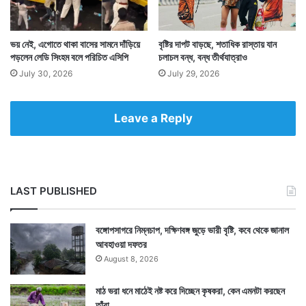
এই তালিকা কিন্তু দেখিয়ে দিচ্ছে ভারত প্রতিরক্ষায় কতটা মন
দিচ্ছে। দেশকে সুরক্ষিত রাখতে প্রতিরক্ষাকে শক্তিশালী করতে তাই
ভয় নেই, এগোতে থাকা বাসের সামনে দাঁড়িয়ে
বৃষ্টির দাপট বাড়ছে, শতাধিক রাস্তায় যান
পড়লেন লেডি সিংহম বলে পরিচিত এসিপি
চলাচল বন্ধ, বন্ধ তীর্থযাত্রাও
ভারতকে একটা বড় অংশের অর্থ ব্যয় করতে হচ্ছে এই আমদানি
July 30, 2026
July 29, 2026
বজায় রাখতে। — সংবাদ সংস্থার সাহায্য নিয়ে লেখা
Leave a Reply
LAST PUBLISHED
বঙ্গোপসাগরে নিম্নচাপ, দক্ষিণবঙ্গ জুড়ে ভারী বৃষ্টি, কবে থেকে জানাল
আবহাওয়া দফতর
August 8, 2026
মাঠ ভরা ধনে মাঠেই নষ্ট করে দিচ্ছেন কৃষকরা, কেন এমনটা করছেন
তাঁরা