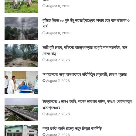
August 8, 2026
Tags
Indian Army
National News
বৃষ্টিতে ভিজে ৯০ ফুট উঁচু জলের ট্যাঙ্কের মাথায় চড়ে বসে রইলেন ৩
নার্স
August 8, 2026
ভারী বৃষ্টি চলবে, দক্ষিণের রাজ্যে বন্যার মধ্যেই লাল সতর্কতা, সঙ্গে
দোসর ঝড়
August 7, 2026
অপারেশনের জন্য হাসপাতালে ভর্তি মিঠুন চক্রবর্তী, চান না প্রচার
August 7, 2026
উদ্বোধনের ১ মাসও হয়নি, অনেক জায়গায় ফাটল, ভাঙন, বেহাল নতুন
এক্সপ্রেসওয়ে
August 7, 2026
বন্যা দুর্গত পড়শি রাজ্যে নতুন চিন্তা ধানসিঁড়ি
August 7, 2026