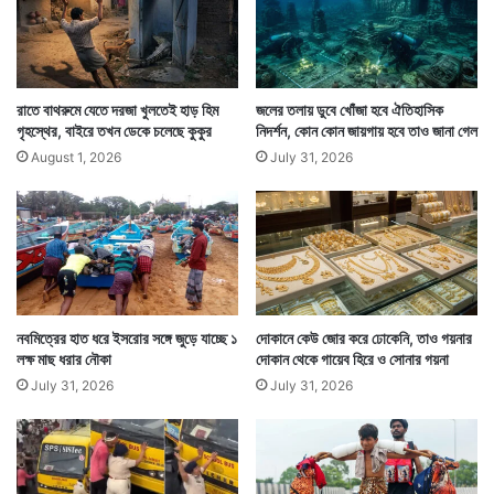
দক্ষিণ কোরিয়া এবং পাকিস্তান ৩.৭ শতাংশ করে আমদানি করছে।
জাপান ৩.৫ শতাংশ এবং আমেরিকা ২.৭ শতাংশ আমদানি করছে।
বাকি ৪৫ শতাংশ রফতানি ছড়িয়ে রয়েছে বিশ্বের বাকি দেশগুলির
রাতে বাথরুমে যেতে দরজা খুলতেই হাড় হিম
জলের তলায় ডুবে খোঁজা হবে ঐতিহাসিক
গৃহস্থের, বাইরে তখন ডেকে চলেছে কুকুর
নিদর্শন, কোন কোন জায়গায় হবে তাও জানা গেল
মধ্যে।
August 1, 2026
July 31, 2026
নবমিত্রের হাত ধরে ইসরোর সঙ্গে জুড়ে যাচ্ছে ১
দোকানে কেউ জোর করে ঢোকেনি, তাও গয়নার
লক্ষ মাছ ধরার নৌকা
দোকান থেকে গায়েব হিরে ও সোনার গয়না
July 31, 2026
July 31, 2026