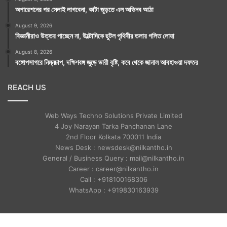
অপারেশনের পর সেলাই লাগবেনা, কাটা জুড়তে এল অভিনব আঠা
August 9, 2026
বিজ্ঞানীরাও উত্তর পাচ্ছেন না, উল্টোদিকে ছুটল পৃথিবীর তলার গলিত লোহা
August 8, 2026
বঙ্গোপসাগরে নিম্নচাপ, দক্ষিণবঙ্গ জুড়ে ভারী বৃষ্টি, কবে থেকে জানাল আবহাওয়া দফতর
REACH US
Web Ways Techno Solutions Private Limited
4 Joy Narayan Tarka Panchanan Lane
2nd Floor Kolkata 700011 India
News Desk : newsdesk@nilkantho.in
General / Business Query : mail@nilkantho.in
Career : career@nilkantho.in
Call : +918100168306
WhatsApp : +919830163939