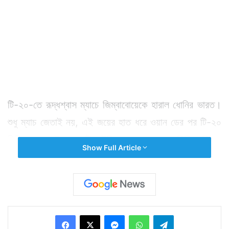
টি-২০-তে রূদ্ধশ্বাস ম্যাচে জিম্বাবোয়েকে হারাল ধোনির ভারত।
শুধু ম্যাচ জেতাই নয়, এই জয়ের হাত ধরে ওয়ান ডের পর টি-২০
সিরিজও পকেটে পুরল টিম ইন্ডিয়া। ২-১ ম্যাচে সিরিজ জিতল
Show Full Article
ভারত। এদিন টস জিতে ভারতকে ব্যাট করতে পাঠায় জিম্বাবোয়ে।
প্রথমে ব্যাট করে ৬ উইকেট হারিয়ে ১৩৮ রান তোলে ভারত।
ভারতের হয়ে কেদার ‌যাদবের ৫৮ রান বাদ দিলে কেউই ৩০-এর ঘর
ছুঁতে পারেননি। জবাবে ব্যাট করতে নেমে ১৯ ওভারের শেষে ১১৮
Facebook
X
Messenger
WhatsApp
Telegram
রান তোলে জিম্বাবোয়ে। শেষ ৬ বলে ২১ রান করলে জিতবে, এই