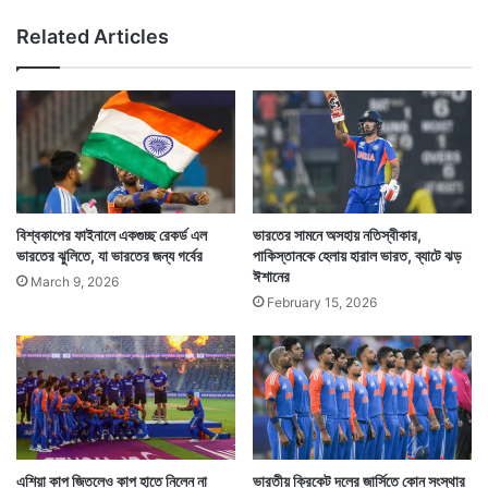
কে
Related Articles
গু
লি
ক
রে
হ
ত্যা
বিশ্বকাপের ফাইনালে একগুচ্ছ রেকর্ড এল
ভারতের সামনে অসহায় নতিস্বীকার,
ভারতের ঝুলিতে, যা ভারতের জন্য গর্বের
পাকিস্তানকে হেলায় হারাল ভারত, ব্যাটে ঝড়
ঈশানের
March 9, 2026
February 15, 2026
এশিয়া কাপ জিতলেও কাপ হাতে নিলেন না
ভারতীয় ক্রিকেট দলের জার্সিতে কোন সংস্থার