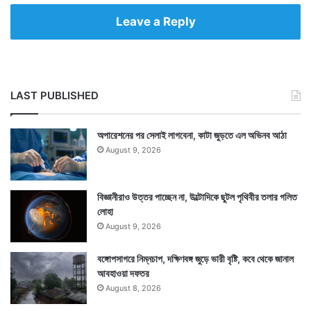
Leave a Reply
LAST PUBLISHED
অপারেশনের পর সেলাই লাগবেনা, কাটা জুড়তে এল অভিনব আঠা
August 9, 2026
বিজ্ঞানীরাও উত্তর পাচ্ছেন না, উল্টোদিকে ছুটল পৃথিবীর তলার গলিত
লোহা
August 9, 2026
বঙ্গোপসাগরে নিম্নচাপ, দক্ষিণবঙ্গ জুড়ে ভারী বৃষ্টি, কবে থেকে জানাল
আবহাওয়া দফতর
August 8, 2026