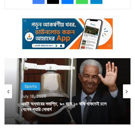
অবস্থায় শ্রানের প্রথম বলেই ছয় মারেন মারুমা। পরের বল
ওয়াইড। তার পরের বলে চার। তার পরের বল ফের ওয়াইড। ৪
বলে ৯ রান। এর পরের বলে রান হয়নি। তার পরের বলে ১ রান।
জিততে তখন দরকার ২ বলে ৮ রান। এই অবস্থায় ফের চার মারেন
চিগুমবুরা। ফলে শেষ বলে চার মারতে পারলেই সিরিজ জিততে পারত
জিম্বাবোয়ে। কিন্তু শেষ বলে চার মারতে গিয়ে ক্যাচ দিয়ে বসেন
চিগুমবুরা। ক্যাচ ধরতে কোনও ভুল করেননি চাহল। রুদ্ধশ্বাস এই
জয়ের হাত ধরে জিম্বাবোয়ে সফরে ওয়ান ডের পর টি-২০ সিরিজও
Sports
জিতে নিল ভারত।
July 18, 2026
একটা অধ্যায়ের সমাপ্তি, ৯০ হতে ১০ বাকি থাকতেই চলে
গেলেন গ্যারি সোবার্স