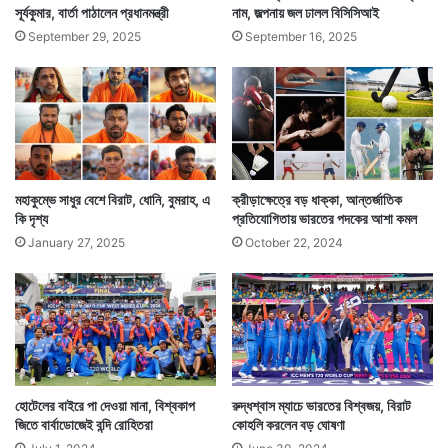
সূর্যকুমার, বার্তা পাঠালেন প্রধানমন্ত্রী
নাম, জল্পনায় জল ঢালল বিসিসিআই
September 29, 2025
September 16, 2025
মহাকুম্ভে সাধুর বেশে বিরাট, ধোনি, বুমরাহ, এ
ক্রীড়াক্ষেত্রে বড় ধাক্কা, আন্তর্জাতিক
কি দৃশ্য
প্রতিযোগিতায় ভারতের পদকের আশা কমল
January 27, 2025
October 22, 2024
হোটেলের বাইরে পা দেওয়া মানা, বিশ্বকাপ
রুদ্ধশ্বাস ম্যাচে ভারতের বিশ্বজয়, বিরাট
জিতে বার্বাডোজেই বন্দি রোহিতরা
কোহলি করলেন বড় ঘোষণা