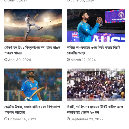
July 1, 2024
June 30, 2024
ঘোষণা হল টি২০ বিশ্বকাপের দল, হৃদয় ভাঙল
অজিত আগরকরের ওপর নির্ভর করছে বিরাট
শাহরুখ খানের
কোহলির ভাগ্য
April 30, 2024
March 12, 2024
ভোল্টেজ উধাও, হেলায় হারিয়ে ফের বিশ্বকাপে
বিরাট, রোহিতদের ম্যাচের টিকিট কাটতে এসে
পাক বধ ভারতের
অজ্ঞান হয়ে গেলেন ২০ জন
October 14, 2023
September 23, 2022