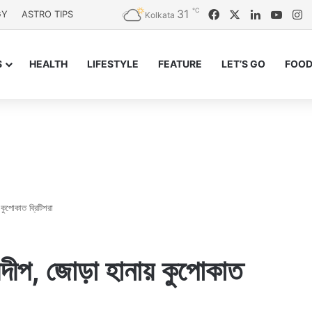
℃
31
Facebook
X
LinkedIn
YouT
I
GY
ASTRO TIPS
Kolkata
S
HEALTH
LIFESTYLE
FEATURE
LET’S GO
FOOD
 কুপোকাত ব্রিটিশরা
ুলদীপ, জোড়া হানায় কুপোকাত