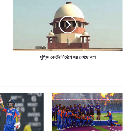
সু
প্রি
ম
কো
র্টে
র
নি
র্দে
শে
জ
সুপ্রিম কোর্টের নির্দেশে জয় দেখছে আপ
য়
দে
খ
ছে
আ
প