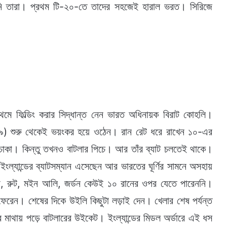
েনি তারা। প্রথম টি-২০-তে তাদের সহজেই হারাল ভরত। সিরিজে
 প্রথমে ফিল্ডিং করার সিদ্ধান্ত নেন ভারত অধিনায়ক বিরাট কোহলি।
৬৯) শুরু থেকেই ভয়ংকর হয়ে ওঠেন। রান রেট ধরে রাখেন ১০-এর
চাকা। কিন্তু তখনও বাটলার পিচে। আর তাঁর ব্যাট চলতেই থাকে।
ল্যান্ডের ব্যাটসম্যান এসেছেন আর ভারতের ঘূর্ণির সামনে অসহায়
্টো, রুট, মইন আলি, জর্ডন কেউই ১০ রানের ওপর যেতে পারেননি।
 ফেরেন। শেষের দিকে উইলি কিছুটা লড়াই দেন। খেলার শেষ পর্যন্ত
াথায় পড়ে বাটলারের উইকেট। ইংল্যান্ডের মিডল অর্ডারে এই ধস