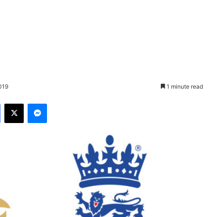
019
1 minute read
Facebook
X
Messenger