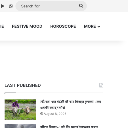
ube
nstagram
Google Play
WhatsApp
Search
for
IE
FESTIVE MOOD
HOROSCOPE
MORE
LAST PUBLISHED
মাঠ ভরা ধনে মাঠেই নষ্ট করে দিচ্ছেন কৃষকরা, কেন
এমনটা করছেন তাঁরা
August 8, 2026
বৃষ্টিতে ভিজে ৯০ ফুট উঁচু জলের ট্যাঙ্কের মাথায়