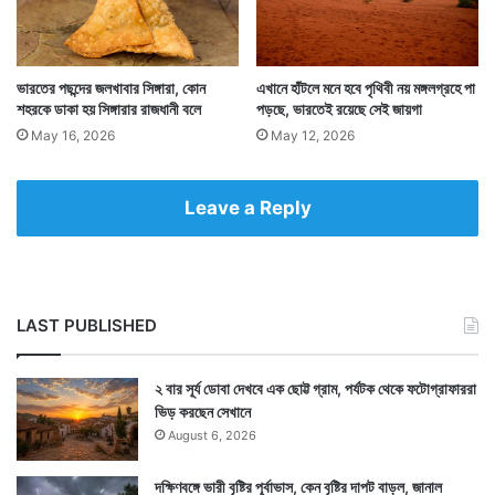
Tags
Bengali Feature
ভারতের পছন্দের জলখাবার সিঙ্গারা, কোন
এখানে হাঁটলে মনে হবে পৃথিবী নয় মঙ্গলগ্রহে পা
শহরকে ডাকা হয় সিঙ্গারার রাজধানী বলে
পড়ছে, ভারতেই রয়েছে সেই জায়গা
May 16, 2026
May 12, 2026
Leave a Reply
LAST PUBLISHED
২ বার সূর্য ডোবা দেখবে এক ছোট্ট গ্রাম, পর্যটক থেকে ফটোগ্রাফাররা
ভিড় করছেন সেখানে
August 6, 2026
দক্ষিণবঙ্গে ভারী বৃষ্টির পূর্বাভাস, কেন বৃষ্টির দাপট বাড়ল, জানাল