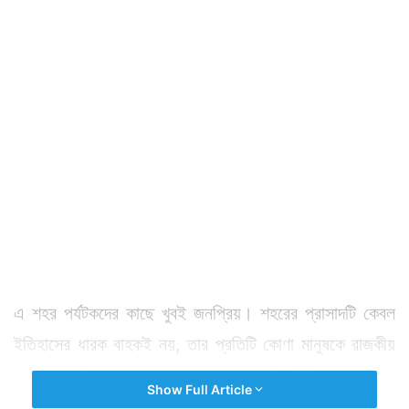
এ শহর পর্যটকদের কাছে খুবই জনপ্রিয়। শহরের প্রাসাদটি কেবল
ইতিহাসের ধারক বাহকই নয়, তার প্রতিটি কোণা মানুষকে রাজকীয়
এক অনুভূতি দেয়। ভারতের ব্যয়বহুল শিল্পকীর্তির ছোঁয়া এ
Show Full Article
প্রাসাদের সর্বত্র ছড়িয়ে আছে। এ শহরে অবশ্য আরও অনেক