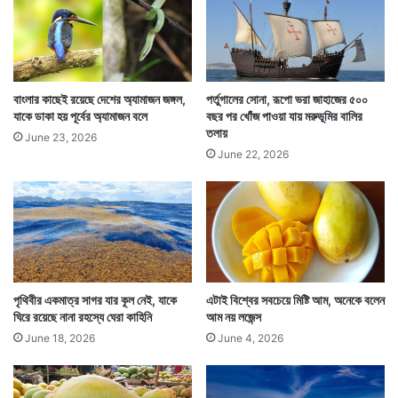
চন্দনকাঠের জন্য মাইসুরু পরিচিত। পরিচিত তার সিল্কের জন্য।
বাংলার কাছেই রয়েছে দেশের অ্যামাজন জঙ্গল,
পর্তুগালের সোনা, রূপো ভরা জাহাজের ৫০০
সেই সঙ্গে চোখ ধাঁধানো মাইসোর প্যালেস তো রয়েছেই। যা রাত
যাকে ডাকা হয় পূর্বের অ্যামাজন বলে
বছর পর খোঁজ পাওয়া যায় মরুভূমির বালির
তলায়
নামলে সোনার রংয়ে সেজে ওঠে।
June 23, 2026
June 22, 2026
পৃথিবীর একমাত্র সাগর যার কূল নেই, যাকে
এটাই বিশ্বের সবচেয়ে মিষ্টি আম, অনেকে বলেন
ঘিরে রয়েছে নানা রহস্যে ঘেরা কাহিনি
আম নয় লজেন্স
June 18, 2026
June 4, 2026