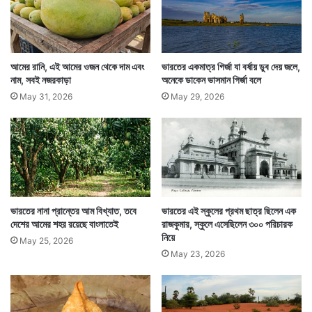
কর্ণাটকের এই শহর সে রাজ্যের সাংস্কৃতিক রাজধানী বলেও খ্যাত।
আমের রানি, এই আমের ওজন থেকে দাম এবং
ভারতের একমাত্র গির্জা যা বর্ষায় ডুব দেয় জলে,
ভারতের চন্দনকাঠের শহরের তাই একটাই পরিচয় নয়। নানা পরিচয়
নাম, সবই নজরকাড়া
অনেকে ডাকেন ভাসমান গির্জা বলে
নিয়ে পর্যটকদের আকর্ষিত করে এই দক্ষিণী শহর।
May 31, 2026
May 29, 2026
ভারতের নানা প্রান্তের আম বিখ্যাত, তবে
ভারতের এই স্কুলের প্রথম ছাত্র ছিলেন এক
দেশের আমের শহর রয়েছে বাংলাতেই
রাজকুমার, স্কুলে এসেছিলেন ৩০০ পরিচারক
নিয়ে
May 25, 2026
May 23, 2026