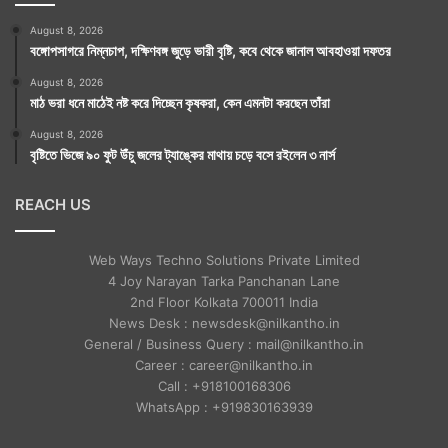
August 8, 2026
বঙ্গোপসাগরে নিম্নচাপ, দক্ষিণবঙ্গ জুড়ে ভারী বৃষ্টি, কবে থেকে জানাল আবহাওয়া দফতর
August 8, 2026
মাঠ ভরা ধনে মাঠেই নষ্ট করে দিচ্ছেন কৃষকরা, কেন এমনটা করছেন তাঁরা
August 8, 2026
বৃষ্টিতে ভিজে ৯০ ফুট উঁচু জলের ট্যাঙ্কের মাথায় চড়ে বসে রইলেন ৩ নার্স
REACH US
Web Ways Techno Solutions Private Limited
4 Joy Narayan Tarka Panchanan Lane
2nd Floor Kolkata 700011 India
News Desk : newsdesk@nilkantho.in
General / Business Query : mail@nilkantho.in
Career : career@nilkantho.in
Call : +918100168306
WhatsApp : +919830163939