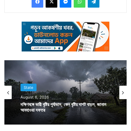
চাই। এই দাবিতে এদিন কার্যত একপ্রস্থ নাটক হল
বিশ্বভারতীতে। তৃণমূল সাংসদ অনুপম হাজরাকে বিশ্বভারতীর
অধ্যাপক পদে থেকে বেআইনিভাবে সরানো হয়েছিল। এই
অভিযোগে এদিন আচমকাই উপাচার্যের ঘরের সামনে এসে শুয়ে
পড়েন তাঁর বাবা। শুয়ে শুয়েই ছেলের বিরুদ্ধে অন্যায় হয়েছে বলে
দাবি করে এর প্রতিকার চান। সঙ্গে ছিলেন অনুপম হাজরাও। এমন
এক কাণ্ডে বিশ্বভারতীতে রীতিমত হট্টগোল পড়ে যায়। পরে যদিও
অবস্থান তুলে নেন তিনি।
State
August 6, 2026
দক্ষিণবঙ্গে ভারী বৃষ্টির পূর্বাভাস, কেন বৃষ্টির দাপট বাড়ল, জানাল
আবহাওয়া দফতর