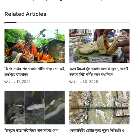
হ
রে
মৃ
আ
Related Articles
ত
ত্ম
২
ঘা
৪
তী
বা
ঙা
লি
ছা
ত্র
বিশেষ সম্মান পেল বাংলার মাটির গন্ধে মেশা এই
অন্য উচ্চতা ছুঁল বাংলার জলভরা সন্দেশ, জামাই
জনপ্রিয় তারবাদ্য
ঠকানো মিষ্টি গর্বিত করল বাঙালিকে
July 17, 2026
June 30, 2026
তিস্তার ধারে অতি বিরল সাদা সাপের দেখা,
সেনাবাহিনীর চেষ্টায় দ্রুত জুড়ল শিলিগুড়ি ও