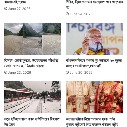
বাংলায় এই প্রথম
মিরিক, ব্রিজ ভাসানো খরস্রোতা আর অন্তরায়
নয়
June 27, 2026
June 24, 2026
তিস্তা, তোর্সা ফুঁসছে, উত্তরবঙ্গের নদীগুলির
পশ্চিমবঙ্গ দিবসে বাংলার যুব সমাজকে ২০ জুনের
চেহারা বদলাচ্ছে, চিন্তাও বাড়ছে
গুরুত্ব বোঝালেন প্রধানমন্ত্রী
June 23, 2026
June 20, 2026
নতুন ইতিহাস রচনা করল দার্জিলিংয়ের বিখ্যাত
অন্যের স্ত্রীকে নিয়ে পালালেন যুবক, পাল্টা
টয় ট্রেন
যুবকের স্ত্রীকেই বিয়ে করলেন পলাতক স্ত্রীর