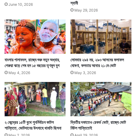
স্বামী
June 10, 2026
May 29, 2026
বাংলায় পালাবদল, রাজ্যে শুরু নতুন অধ্যায়,
সোমবার ২৯৪ নয়, ২৯৩ আসনের ফলাফল
গেরুয়া ঝড়ে শেষ হল ১৫ বছরের তৃণমূল যুগ
ঘোষণা, ফলতায় আবার ২১ মে ভোট
May 4, 2026
May 3, 2026
২ কেন্দ্রের ১৫টি বুথে পুনর্নির্বাচন কাটল
দ্বিতীয় দফাতেও রেকর্ড ভোট, রাজ্যে ভোট
শান্তিতে, ভোটদানের উৎসাহে খামতি ছিলনা
মিটল শান্তিতেই
May 2, 2026
April 29, 2026