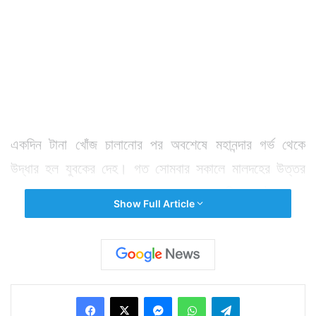
একদিন টানা খোঁজ চালানোর পর অবশেষে মহানন্দার গর্ভ থেকে
উদ্ধার হল যুবকের দেহ। গত সোমবার সকালে মালদহের উত্তর
বালুচর এলাকায় মহানন্দার জলে স্নান করতে নেমেছিলেন সৌরভ দেব
Show Full Article
নামে এক যুবক। স্থানীয়দের দাবি, স্নান করতে করতেই সম্ভবত
জলে তলিয়ে যান তিনি। দীর্ঘক্ষণ জল থেকে না ওঠায় শুরু হয় তাঁর
খোঁজে তল্লাশি। উদ্ধারকারীরা তন্নতন্ন করে মহানন্দায় খোঁজ শুরু
করেন। কিন্তু কোথাও দেহ পাওয়া যায়নি।
Facebook
X
Messenger
WhatsApp
Telegram