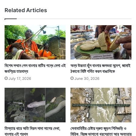
ডা
Related Articles
ক
ভা
র
তে
র
,
শ
হ
রে
বিশেষ সম্মান পেল বাংলার মাটির গন্ধে মেশা এই
অন্য উচ্চতা ছুঁল বাংলার জলভরা সন্দেশ, জামাই
র
জনপ্রিয় তারবাদ্য
ঠকানো মিষ্টি গর্বিত করল বাঙালিকে
ঙি
July 17, 2026
June 30, 2026
ন
শো
ভা
যা
ত্রা
তিস্তার ধারে অতি বিরল সাদা সাপের দেখা,
সেনাবাহিনীর চেষ্টায় দ্রুত জুড়ল শিলিগুড়ি ও
বাংলায় এই প্রথম
মিরিক, ব্রিজ ভাসানো খরস্রোতা আর অন্তরায়