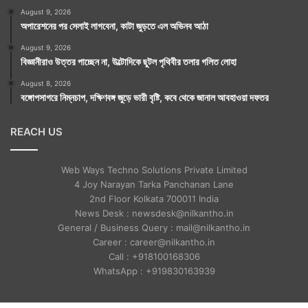
August 9, 2026
অপারেশনের পর সেলাই লাগবেনা, কাটা জুড়তে এল অভিনব আঠা
August 9, 2026
বিজ্ঞানীরাও উত্তর পাচ্ছেন না, উল্টোদিকে ছুটল পৃথিবীর তলার গলিত লোহা
August 8, 2026
বঙ্গোপসাগরে নিম্নচাপ, দক্ষিণবঙ্গ জুড়ে ভারী বৃষ্টি, কবে থেকে জানাল আবহাওয়া দফতর
REACH US
Web Ways Techno Solutions Private Limited
4 Joy Narayan Tarka Panchanan Lane
2nd Floor Kolkata 700011 India
News Desk : newsdesk@nilkantho.in
General / Business Query : mail@nilkantho.in
Career : career@nilkantho.in
Call : +918100168306
WhatsApp : +919830163939