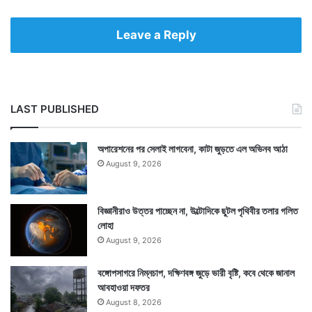
Leave a Reply
LAST PUBLISHED
অপারেশনের পর সেলাই লাগবেনা, কাটা জুড়তে এল অভিনব আঠা
August 9, 2026
বিজ্ঞানীরাও উত্তর পাচ্ছেন না, উল্টোদিকে ছুটল পৃথিবীর তলার গলিত
লোহা
August 9, 2026
বঙ্গোপসাগরে নিম্নচাপ, দক্ষিণবঙ্গ জুড়ে ভারী বৃষ্টি, কবে থেকে জানাল
আবহাওয়া দফতর
August 8, 2026