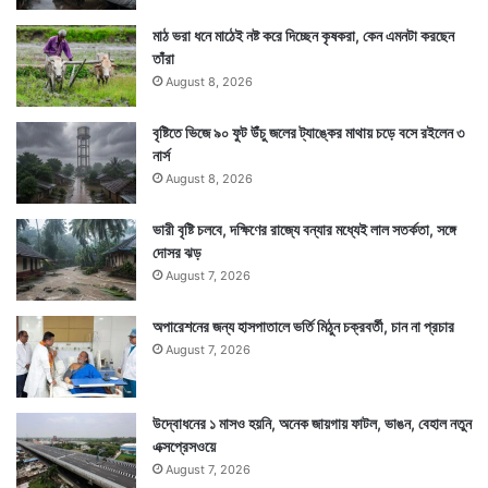
মাঠ ভরা ধনে মাঠেই নষ্ট করে দিচ্ছেন কৃষকরা, কেন এমনটা করছেন
তাঁরা
August 8, 2026
বৃষ্টিতে ভিজে ৯০ ফুট উঁচু জলের ট্যাঙ্কের মাথায় চড়ে বসে রইলেন ৩
নার্স
August 8, 2026
ভারী বৃষ্টি চলবে, দক্ষিণের রাজ্যে বন্যার মধ্যেই লাল সতর্কতা, সঙ্গে
দোসর ঝড়
August 7, 2026
অপারেশনের জন্য হাসপাতালে ভর্তি মিঠুন চক্রবর্তী, চান না প্রচার
August 7, 2026
উদ্বোধনের ১ মাসও হয়নি, অনেক জায়গায় ফাটল, ভাঙন, বেহাল নতুন
এক্সপ্রেসওয়ে
August 7, 2026