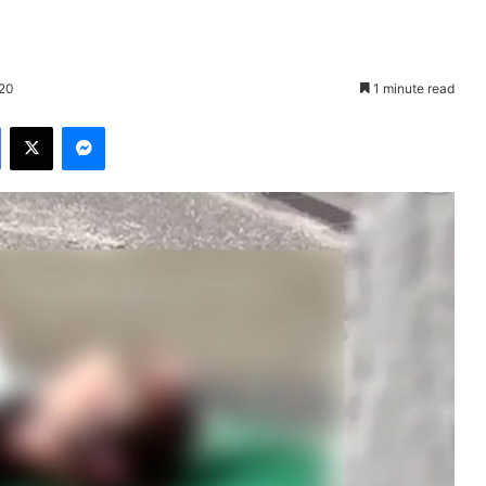
020
1 minute read
Facebook
X
Messenger