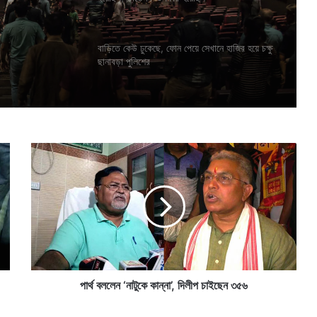
হবেনা
গায়ে সাদা
হয়েছিল
বাড়িতে কেউ ঢুকেছে, ফোন পেয়ে সেখানে হাজির হয়ে চক্ষু
ছানাবড়া পুলিশের
পা
র্থ
ব
ল
লে
ন
‘
না
টু
কে
পার্থ বললেন ‘নাটুকে কান্না’, দিলীপ চাইছেন ৩৫৬
কা
ন্না