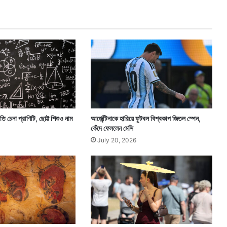
’
,
দি
লী
প
চা
ই
ছে
ন
৩
৫
 চেনা প্রাণিটি, ছোট্ট শিশুও নাম
আর্জেন্টিনাকে হারিয়ে ফুটবল বিশ্বকাপ জিতল স্পেন,
৬
কেঁদে ফেললেন মেসি
July 20, 2026