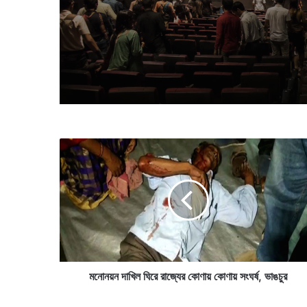
সিনেমা হল, কারণ জানলে বিশ্বাস 
হিমবাহ গলে বেরিয়ে পড়া পাহাড়ের 
রং করা হয়েছিল, তাতে কি উপকার 
ম
নো
ন
য়
ন
দা
খি
ল
ঘি
রে
মনোনয়ন দাখিল ঘিরে রাজ্যের কোণায় কোণায় সংঘর্ষ, ভাঙচুর
রা
জ্যে