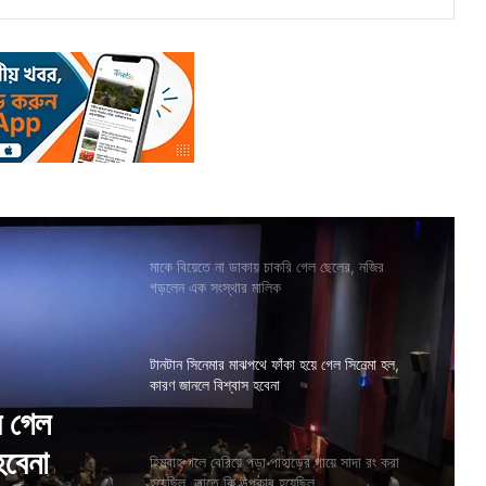
মাকে বিয়েতে না ডাকায় চাকরি গেল ছেলের, নজির
গড়লেন এক সংস্থার মালিক
টানটান সিনেমার মাঝপথে ফাঁকা হয়ে গেল সিনেমা হল,
কারণ জানলে বিশ্বাস হবেনা
ে গেল
হিমবাহ গলে বেরিয়ে পড়া পাহাড়ের গায়ে সাদা রং করা
হয়েছিল, তাতে কি উপকার হয়েছিল