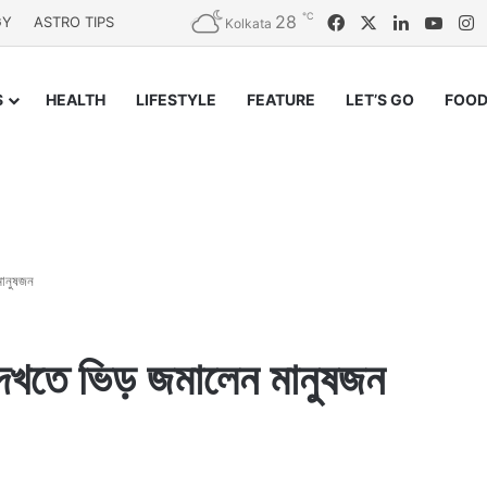
℃
28
Facebook
X
LinkedIn
YouT
I
GY
ASTRO TIPS
Kolkata
S
HEALTH
LIFESTYLE
FEATURE
LET’S GO
FOOD
মানুষজন
, দেখতে ভিড় জমালেন মানুষজন