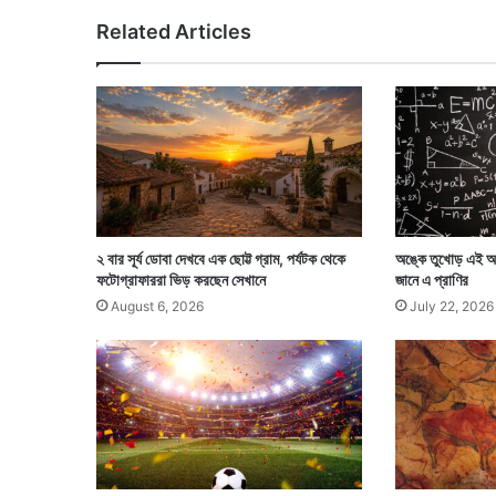
র
Related Articles
কো
ণা
য়
কো
ণা
য়
সং
ঘ
র্ষ
,
২ বার সূর্য ডোবা দেখবে এক ছোট্ট গ্রাম, পর্যটক থেকে
অঙ্কে তুখোড় এই অতি
ভা
ফটোগ্রাফাররা ভিড় করছেন সেখানে
জানে এ প্রাণির
ঙ
August 6, 2026
July 22, 2026
চু
র