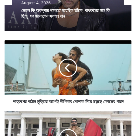
August 3, 2026
Entertainment
সেই ছোট বয়সে তাঁর মনে প্রশ্ন জাগে যে তিনি কি আদৌ মানুষ,
আসন্ন রামায়ণ সিনেমায় সূর্পণখার চরিত্রে চমক, দেখা যাবে
August 4, 2026
বলিউডের প্রথমসারির নায়িকাকে
নাকি সত্যিই ভিনগ্রহ থেকে এসেছেন? প্রশ্নটা তাঁকে খোঁচা দিতে
থাকে।
শা
জেলে কি অবস্থায় থাকতে হয়েছিল তাঁকে, বাথরুমের হাল কি
হ
ছিল, সব জানালেন সলমন খান
রু
খে
র
পা
ঠা
ন
মু
ক্তি
শাহরুখের পাঠান মুক্তির আগেই দীপিকার পোশাক নিয়ে চড়ছে ক্ষোভের পারদ
র
আ
দে
গে
শে
ই
র
দী
স