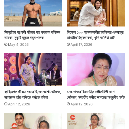
চো
চিকিৎসক তাঁকে পরীক্ষা করার পর নিশ্চিত করেন যে তাঁর শরীরের সব
খ
ক
অঙ্গ এবং কঙ্কাল মানুষের মতই। তিনি মানুষই, ভিনগ্রহের জীব
পা
নন। সেদিন তিনি নিশ্চিত হন যে তিনি অন্য গ্রহ থেকে আসেননি।
লে
উ
জিব্রাল্টার প্রণালী সাঁতরে পার করলেন বলিউড
বিশ্বের ১০০ প্রভাবশালীর তালিকায় একমাত্র
এই পৃথিবীতেই জন্মেছেন।
ঠ
তারকা, মুকুটে জুড়ল নতুন পালক
ভারতীয় চিত্রতারকা, খুশি আলিয়া ভাট
বে
May 4, 2026
April 17, 2026
ব্যক্তিগত জীবনে কেমন ছিলেন আশা ভোঁসলে,
চলে গেলেন কিংবদন্তি সঙ্গীতশিল্পী আশা
জানালেন তাঁর বাড়িতে কর্মরত মহিলা
ভোঁসলে, ভারতীয় সঙ্গীত জগতের অপূরণীয় ক্ষতি
April 12, 2026
April 12, 2026