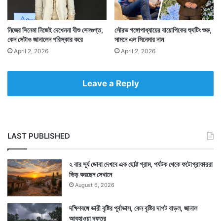
নিকোলাস কেজ নিজেই তাঁর ছোটবেলার সেকথা ভাগ করে নিয়েছেন
সবার সঙ্গে। তিনি যে নিজেকে ভিনগ্রহের জীব ভাবতেন সে কথাও
নিজের সিনেমা নিজেই দেখেননা যীশু সেনগুপ্ত,
সৌরভ গঙ্গোপাধ্যায়ের বায়োপিকের শ্যুটিং শুরু,
খোলাখুলি স্বীকার করেছেন নিকোলাস। — সংবাদ সংস্থার সাহায্য
কেন সেটাও জানালেন পরিস্কার করে
সামনে এল সিনেমার নাম
April 2, 2026
April 2, 2026
নিয়ে লেখা
Leave a Reply
LAST PUBLISHED
২ বার সূর্য ডোবা দেখবে এক ছোট্ট গ্রাম, পর্যটক থেকে ফটোগ্রাফাররা
ভিড় করছেন সেখানে
August 6, 2026
দক্ষিণবঙ্গে ভারী বৃষ্টির পূর্বাভাস, কেন বৃষ্টির দাপট বাড়ল, জানাল
আবহাওয়া দফতর