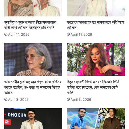
সেই ছোট্ট ছেলেটাই আগামী দিনে হলিউডের সর্বকালের অন্যতম
সেরা অভিনেতা হয়ে ওঠেন। নিকোলাস কেজকে চেনেন না এমন
ক্লান্তি ও বুকে সংক্রমণ নিয়ে হাসপাতালে
হৃদরোগে আক্রান্ত হয়ে হাসপাতালে ভর্তি আশা
ভর্তি আশা ভোঁসলে, জানালেন তাঁর নাতনি
ভোঁসলে
মানুষের সংখ্যা বিশ্বজুড়ে যথেষ্ট কম।
April 11, 2026
April 11, 2026
ভাবলেশহীন মুখে অত্যন্ত শক্ত কাজে অভিনয়
মিঠুন চক্রবর্তী হিরো হলে সে সিনেমায় তিনি
করতে হয়েছিল, ৪৮ বছর পর জানালেন জিনাত
নায়িকা হতে চাইতেন, কেন জানালেন সোমি
আমান
আলি
April 3, 2026
April 3, 2026