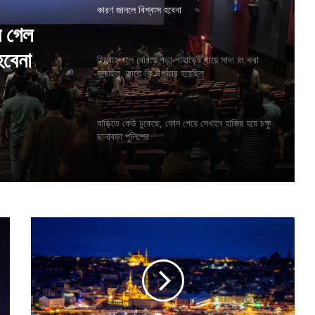
কারণ জানলে বিশ্বাস হবেনা
গায়ে সাদা
হিমবাহ গলে বেরিয়ে পড়া পাহাড়ের গায়ে সাদা রং করা
হয়েছিল
হয়েছিল, তাতে কি উপকার হয়েছিল
ে গেল
বাড়িতে কেউ ঢুকেছে, ফোন পেয়ে সেখানে হাজির হয়ে চক্ষু
ছানাবড়া পুলিশের
হবেনা
পৃ
থি
বী
র
এ
ম
ন