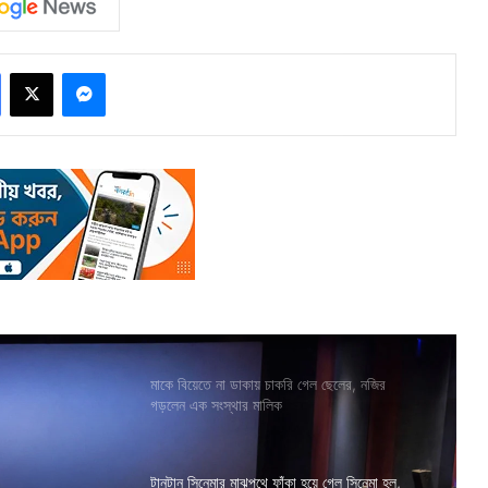
Facebook
X
Messenger
মাকে বিয়েতে না ডাকায় চাকরি গেল ছেলের, নজির
গড়লেন এক সংস্থার মালিক
টানটান সিনেমার মাঝপথে ফাঁকা হয়ে গেল সিনেমা হল,