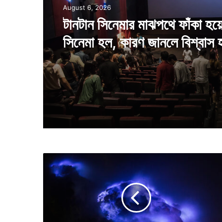
World
August 5, 2026
August 6, 2026
হিমবাহ গলে বেরিয়ে পড়া পাহাড়ের 
রং করা হয়েছিল, তাতে কি উপকার 
টানটান সিনেমার মাঝপথে ফাঁকা হয়
সিনেমা হল, কারণ জানলে বিশ্বাস 
আ
গ্নে
য়
গি
রি
র
গা