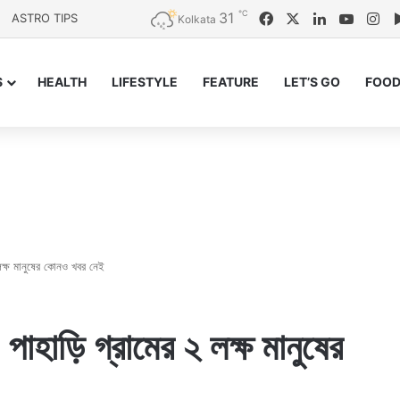
℃
31
Facebook
X
LinkedIn
YouTu
In
ASTRO TIPS
Kolkata
S
HEALTH
LIFESTYLE
FEATURE
LET’S GO
FOOD
২ লক্ষ মানুষের কোনও খবর নেই
 পাহাড়ি গ্রামের ২ লক্ষ মানুষের