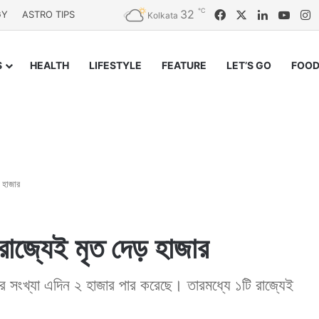
℃
32
Facebook
X
LinkedIn
YouT
I
GY
ASTRO TIPS
Kolkata
S
HEALTH
LIFESTYLE
FEATURE
LET’S GO
FOOD
 হাজার
াজ্যেই মৃত দেড় হাজার
 সংখ্যা এদিন ২ হাজার পার করেছে। তারমধ্যে ১টি রাজ্যেই