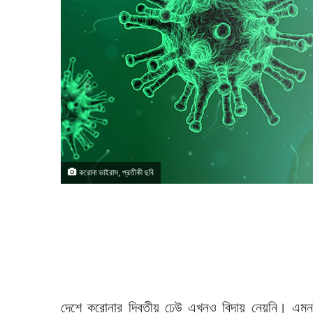
করোনা ভাইরাস, প্রতীকী ছবি
দেশে করোনার দ্বিতীয় ঢেউ এখনও বিদায় নেয়নি। এমনই 