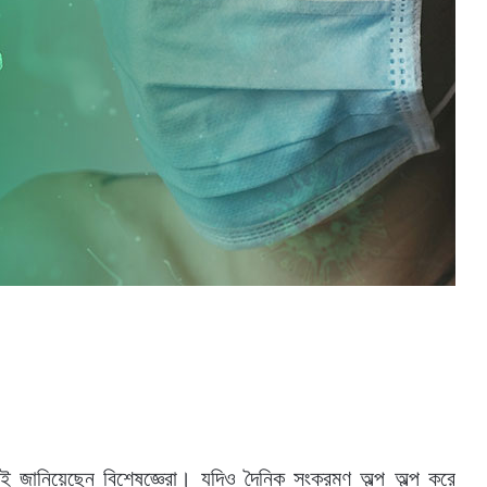
জানিয়েছেন বিশেষজ্ঞেরা। যদিও দৈনিক সংক্রমণ অল্প অল্প করে