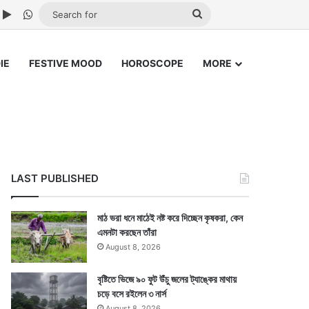
ube
nstagram
Google Play
WhatsApp
Search
for
IE
FESTIVE MOOD
HOROSCOPE
MORE
LAST PUBLISHED
মাঠ ভরা ধনে মাঠেই নষ্ট করে দিচ্ছেন কৃষকরা, কেন
এমনটা করছেন তাঁরা
August 8, 2026
বৃষ্টিতে ভিজে ৯০ ফুট উঁচু জলের ট্যাঙ্কের মাথায়
চড়ে বসে রইলেন ৩ নার্স
August 8, 2026