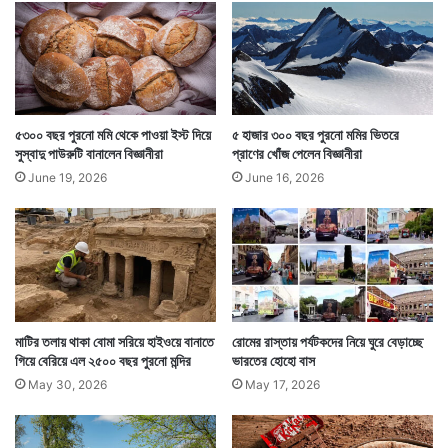
প
দা
ঘা
ত
আসলে পর্যটকের হাতে রিচার্ড মিল সংস্থার বহুমূল্য ঘড়ি দেখে
ছিনতাইবাজের আর তর সয়নি। সে দ্রুত সেটি ছিনতাই করে এলাকা
৫৩০০ বছর পুরনো মমি থেকে পাওয়া ইস্ট দিয়ে
৫ হাজার ৩০০ বছর পুরনো মমির ভিতরে
ছাড়ে। কিন্তু ঘড়িটি নিয়ে যাওয়ার পর পরখ করতে গিয়ে দেখে
সুস্বাদু পাউরুটি বানালেন বিজ্ঞানীরা
প্রাণের খোঁজ পেলেন বিজ্ঞানীরা
আসলে ঘড়িটি নকল। রিচার্ড মিল লেখা থাকলেও তা রিচার্ড মিলের
June 19, 2026
June 16, 2026
দামি ঘড়ি নয়, একেবারেই নকল। কেবল রিচার্ড মিল নামটা লেখা
আছে।
মাটির তলায় থাকা বোমা সরিয়ে হাইওয়ে বানাতে
রোমের রাস্তায় পর্যটকদের নিয়ে ঘুরে বেড়াচ্ছে
গিয়ে বেরিয়ে এল ২৫০০ বছর পুরনো মন্দির
ভারতের হোহো বাস
May 30, 2026
May 17, 2026