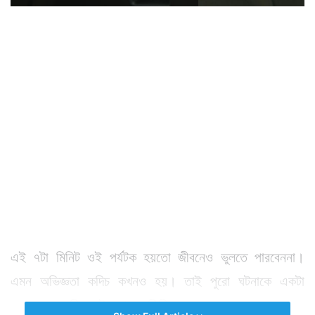
এই ৭টা মিনিট ওই পর্যটক হয়তো জীবনেও ভুলতে পারবেননা।
এমন অভিজ্ঞতা কদিচ কখনও হয়। তাই পুরো ঘটনাকে একটা
অ্যাডভেঞ্চার হিসাবেই দেখছেন তিনি।