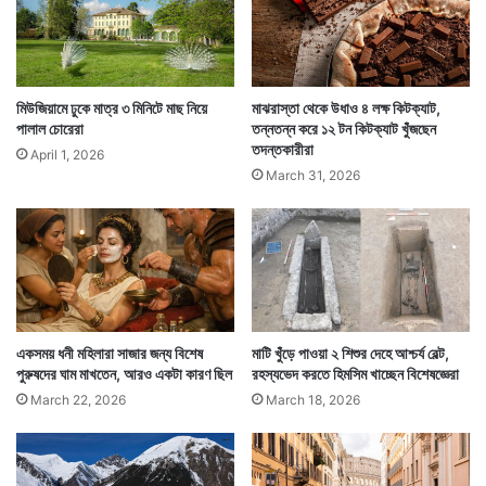
মিউজিয়ামে ঢুকে মাত্র ৩ মিনিটে মাছ নিয়ে
মাঝরাস্তা থেকে উধাও ৪ লক্ষ কিটক্যাট,
পালাল চোরেরা
তন্নতন্ন করে ১২ টন কিটক্যাট খুঁজছেন
তদন্তকারীরা
April 1, 2026
ঘড়িটি নকল জানার পরই ঘড়ির মালিককে ঘড়িটি ফিরিয়ে দেয় সে।
March 31, 2026
অন্যদিকে যে ২ পর্যটকের এক জনের কাছ থেকে ঘড়িটি ছিনতাই
হয়, তিনি নির্বিকার ছিলেন। কারণ তিনি জানতেন যে ঘড়ি ছিনতাই
হল তা নেহাতই সস্তার একটা নকল রিচার্ড মিল।
একসময় ধনী মহিলারা সাজার জন্য বিশেষ
মাটি খুঁড়ে পাওয়া ২ শিশুর দেহে আশ্চর্য বেল্ট,
পুরুষদের ঘাম মাখতেন, আরও একটা কারণ ছিল
রহস্যভেদ করতে হিমসিম খাচ্ছেন বিশেষজ্ঞেরা
March 22, 2026
March 18, 2026