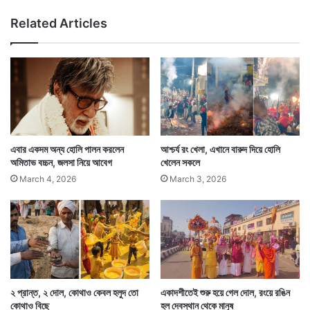
প
Related Articles
র
সু
দে
র
বো
ঝা
বা
ড়া
ল
এবার একদম অন্য হোলি পালন করলেন
আশ্চর্য রং খেলা, এখানে বারুদ দিয়ে হোলি
এ
অমিতাভ বচ্চন, জলসা নিয়ে আবেগ
খেলেন সকলে
স
March 4, 2026
March 3, 2026
বি
আ
ই
২ প্রান্ত, ২ দোল, কোথাও কেবল হলুদ তো
একাদশীতেই শুরু হয়ে গেল দোল, রংয়ে রঙিন
কোথাও বিছে
হল দেবস্থান থেকে মানুষ