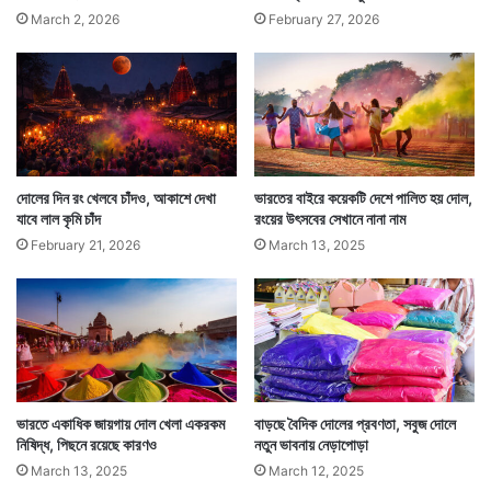
March 2, 2026
February 27, 2026
দোলের দিন রং খেলবে চাঁদও, আকাশে দেখা
ভারতের বাইরে কয়েকটি দেশে পালিত হয় দোল,
যাবে লাল কৃমি চাঁদ
রংয়ের উৎসবের সেখানে নানা নাম
February 21, 2026
March 13, 2025
ভারতে একাধিক জায়গায় দোল খেলা একরকম
বাড়ছে বৈদিক দোলের প্রবণতা, সবুজ দোলে
নিষিদ্ধ, পিছনে রয়েছে কারণও
নতুন ভাবনায় নেড়াপোড়া
March 13, 2025
March 12, 2025