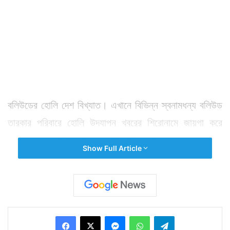
বলিউডের হোলি দেশ বিখ্যাত। এখানে বিভিন্ন স্বনামধন্য বলিউড
তারকার পরিবারে হোলি উদযাপন খবরের শিরোনামে জায়গা করে
নেয়। সকলে মুখিয়ে থাকেন সেই ছবি দেখার জন্য। তারকাদের
Show Full Article
হোলি দেখার জন্য। সেই বলিউড এবার রংহীন। শাবানা আজমি
আগেই বাতিল করেছিলেন তাঁর বাড়িতে রঙয়ের উৎসব। পরে অনেক
তারকাই সেই রাস্তায় হাঁটলেন। কারণটা সকলেরই অনুমেয়।
Facebook
X
Messenger
WhatsApp
Telegram