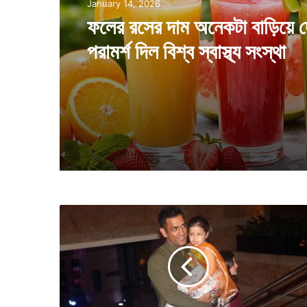
Health
August 7, 2025
January 14, 2026
প্রায়ই আলু ভাজা খান, শরীরে কি দা
পারে জানিয়ে দিলেন গবেষকেরা
ফলের রসের দাম অনেকটা বাড়িয়ে 
পরামর্শ দিল বিশ্ব স্বাস্থ্য সংস্থা
মে
য়ে
কে
নি
য়ে
বা
ই