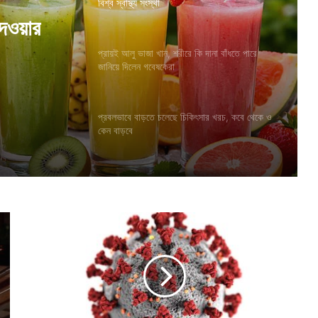
বিশ্ব স্বাস্থ্য সংস্থা
না বাঁধতে
প্রায়ই আলু ভাজা খান, শরীরে কি দানা বাঁধতে পারে
জানিয়ে দিলেন গবেষকেরা
দেওয়ার
প্রবলভাবে বাড়তে চলেছে চিকিৎসার খরচ, কবে থেকে ও
কেন বাড়বে
দে
শে
ক
রো
না
য়
এ