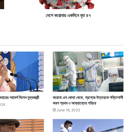
ক
দি
নে
দেশে করোনায় একদিনে মৃত ৪৭
মৃ
ত
৪
৭
হারের পরামর্শ দিলেন মুখ্যমন্ত্রী
করোনা এল কোথা থেকে, প্রশ্নের উত্তরকে শক্তিশালী
করল প্রথম ৩ আক্রান্তের পরিচয়
024
June 16, 2023