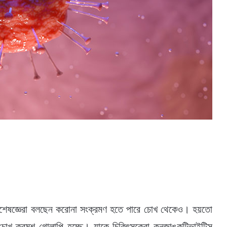
ু বিশেষজ্ঞেরা বলছেন করোনা সংক্রমণ হতে পারে চোখ থেকেও। হয়তো
ু চোখ ক্রমশ গোলাপি হচ্ছে। যাকে চিকিৎসকেরা কনজাঙ্কটিভাইটিস