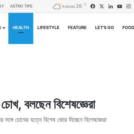
℃
26
Facebook
X
LinkedIn
YouT
I
GY
ASTRO TIPS
Kolkata
S
HEALTH
LIFESTYLE
FEATURE
LET’S GO
FOOD
 চোখ, বলছেন বিশেষজ্ঞেরা
 সঙ্গে চোখের যত্নে বিশেষ জোর দিচ্ছেন বিশেষজ্ঞেরা