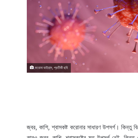
করোনা ভাইরাস, প্রতীকী ছবি
জ্বর, কাশি, শ্বাসকষ্ট করোনার সাধারণ উপসর্গ। কিন্ত
কারও জ্বর, কাশি, শ্বাসকষ্টের মত উপসর্গ নেই, কিন্ত