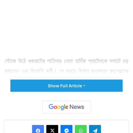
স্টেজে উঠে গুজরাটের পাতিদার নেতা হার্দিক প্যাটেলকে সপাটে চড়
কষালেন এক বিজেপি কর্মী। সে সময়ে বিশাল জনসভায় কংগ্রেসের
হয়ে প্রচার করছিলেন গত মাসেই কংগ্রেসে যোগ দেওয়া গুজরাটের
Show Full Article
এই তরুণ নেতা। এভাবে স্টেজে উঠে যে তাঁকে কেউ চড় মারতে
পারে তা বোধহয় স্বপ্নেও ভাবেননি হার্দিক। চড় মারার ঘটনা ঘটার
পরই তরুণ গুজ্জর নামে ওই বিজেপি কর্মীকে ধরে ফেলেন কংগ্রেস
কর্মীরা। তারপর তাঁকে টেনে স্টেজ থেকে নামিয়ে নিয়ে যান।
Facebook
X
Messenger
WhatsApp
Telegram