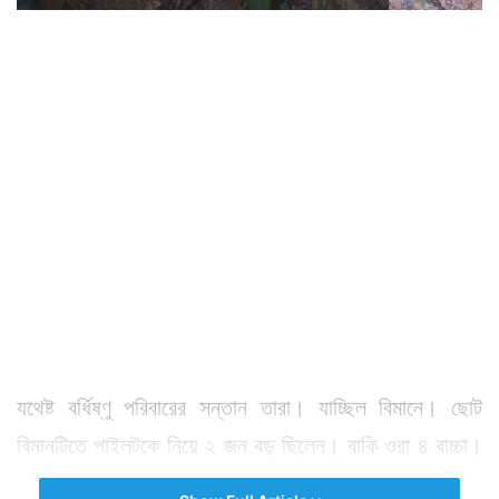
যথেষ্ট বর্ধিষ্ণু পরিবারের সন্তান তারা। যাচ্ছিল বিমানে। ছোট
বিমানটিতে পাইলটকে নিয়ে ২ জন বড় ছিলেন। বাকি ওরা ৪ বাচ্চা।
যাদের বয়স ১৩, ৯, ৪ এবং ১১ মাস।