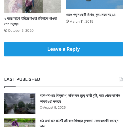
ভেঙে পড়ল ছোট বিমান, মৃত মেয়র সহ ১৪
২ বছর আগে হারিয়ে যাওয়া মহিলাকে পাওয়া
March 11, 2019
গেল সমুদ্রে
October 5, 2020
Leave a Reply
LAST PUBLISHED
Tags
Colombia
বঙ্গোপসাগরে নিম্নচাপ, দক্ষিণবঙ্গ জুড়ে ভারী বৃষ্টি, কবে থেকে জানাল
আবহাওয়া দফতর
August 8, 2026
মাঠ ভরা ধনে মাঠেই নষ্ট করে দিচ্ছেন কৃষকরা, কেন এমনটা করছেন
তাঁরা