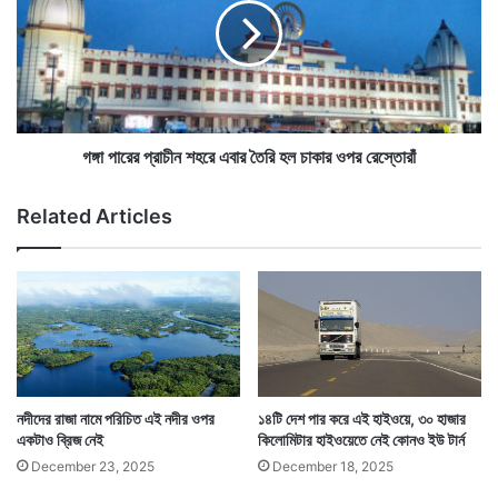
ল
রে
না
র
সা
প্রা
চী
ন
শ
এদিকে ভেঙে পড়া বিমানটির খোঁজে তল্লাশি শুরু হয়। দিনের পর
হ
গঙ্গা পারের প্রাচীন শহরে এবার তৈরি হল চাকার ওপর রেস্তোরাঁ
রে
দিন চলতে থাকে খোঁজ। অবশেষে কুকুরের সাহায্য নিয়ে যখন
এ
Related Articles
সেনাবাহিনী ও দমকলবাহিনীর উদ্ধারকারী দল জঙ্গলে সেই ভেঙে পড়া
বা
র
বিমানের কাছে পৌঁছয় তখন ১৭ দিন পার হয়ে গেছে।
তৈ
রি
হ
ল
চা
কা
র
নদীদের রাজা নামে পরিচিত এই নদীর ওপর
১৪টি দেশ পার করে এই হাইওয়ে, ৩০ হাজার
ও
একটাও ব্রিজ নেই
কিলোমিটার হাইওয়েতে নেই কোনও ইউ টার্ন
প
December 23, 2025
December 18, 2025
র