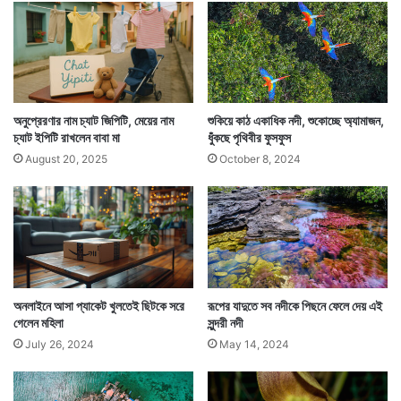
রে
স্তো
রাঁ
অনুপ্রেরণার নাম চ্যাট জিপিটি, মেয়ের নাম
শুকিয়ে কাঠ একাধিক নদী, শুকোচ্ছে অ্যামাজন,
সেখানে তারা ৩ জনের দেহ বিমানের মধ্যে থেকেই উদ্ধার করে।
চ্যাট ইপিটি রাখলেন বাবা মা
ধুঁকছে পৃথিবীর ফুসফুস
তারপর বাচ্চাদের খোঁজ করতে গিয়ে আধ খাওয়া ফলের সূত্র ধরে
August 20, 2025
October 8, 2024
কুকুরটিই পৌঁছে যায় ওই ৪ জনের কাছে।
অনলাইনে আসা প্যাকেট খুলতেই ছিটকে সরে
রূপের যাদুতে সব নদীকে পিছনে ফেলে দেয় এই
গেলেন মহিলা
সুন্দরী নদী
July 26, 2024
May 14, 2024