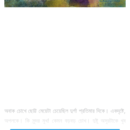
অবাক চোখে ছোট্ট মেয়েটা চেয়েছিল দুর্গা প্রতিমার দিকে। একদৃষ্টে,
অপলকে। কি সুন্দর মুখ! কেমন বড়বড় চোখ। দুষ্টু অসুরটাকে খুব