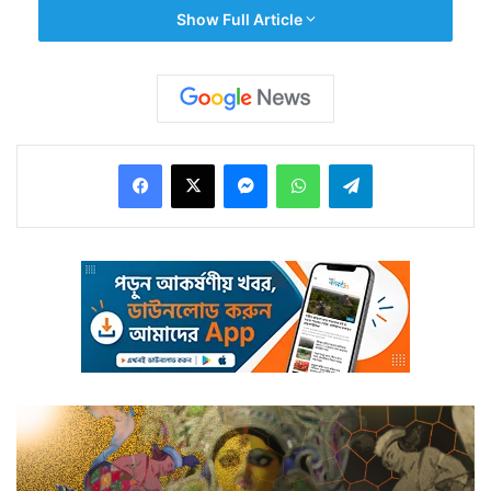
মারছে। অসুরটা যে দুষ্টুমি করেছিল, তাইতো দুগ্গামা ওকে মারছে।
Show Full Article
Facebook
X
Messenger
WhatsApp
Telegram
না, ও দুগ্গা মায়ের কাছে কিচ্ছুটি চায় নি। মা বলেছিল, ‘শোনো,
যখন মা দুগ্গার কাছে যাবে, তখন হাত জোর করে বলবে, ভাল করো
মা, বিদ্যা দাও মা।’ ওসব ওর মনে নেই। দুর্গা প্রতিমার দিকে