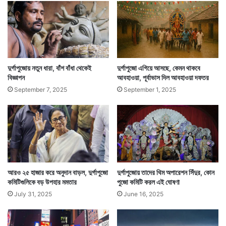
তখন পরিস।’ কিন্তু ওসব শুনতে রাজি নয় ও। এখনই চাই
জামাটা। বাবা বলল, ‘থাকগে জেদ করছে যখন দিয়ে দাও না
জামাটা। এতগুলো জামা হয়েছে। সন্ধেবেলা না হয় আর একটা
কিছু পরিও।’ জামাটা হাতে পেয়েই ওর নিজের ঘরের দিকে ছুটল
দুর্গাপুজোয় নতুন ধারা, বাঁশ বাঁধা থেকেই
দুর্গাপুজো এগিয়ে আসছে, কেমন থাকবে
ছোট্ট মেয়েটা।
বিজ্ঞাপন
আবহাওয়া, পূর্বাভাস দিল আবহাওয়া দফতর
September 7, 2025
September 1, 2025
আরও ২৫ হাজার করে অনুদান বাড়ল, দুর্গাপুজো
দুর্গাপুজোয় তাদের থিম অপারেশন সিঁদুর, কোন
কমিটিগুলিকে বড় উপহার মমতার
পুজো কমিটি করল এই ঘোষণা
July 31, 2025
June 16, 2025