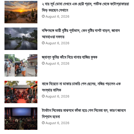
মেয়ের মুখে দিকে চেয়ে সৌগতবাবু মুচকি হাসলেন। তারপর মেয়ের
২ বার সূর্য ডোবা দেখবে এক ছোট্ট গ্রাম, পর্যটক থেকে ফটোগ্রাফাররা
ভিড় করছেন সেখানে
মাথায় আলতো হাত বুলিয়ে বাড়ি দিকে এগোলেন। কিন্তু বাড়িতে
August 6, 2026
ঢুকতে গিয়েও কি একটা মনে হতে থমকে দাঁড়ালেন তিনি। তারপর
দক্ষিণবঙ্গে ভারী বৃষ্টির পূর্বাভাস, কেন বৃষ্টির দাপট বাড়ল, জানাল
মেয়েকে কোলে করেই প্যান্ডেলে গিয়ে মায়ের মুখে দিকে বেশ
আবহাওয়া দফতর
খানিকক্ষণ চুপচাপ চেয়ে রইলেন সৌগতবাবু। কি আশ্চর্য! মায়ের মুখ
August 6, 2026
নয়, তাঁর চোখের সামনে তখন একটাই মুখ ভেসে বেড়াচ্ছে। তাঁর
জ্যান্ত কুমির কাঁধে নিয়ে থানায় হাজির কৃষক
মেয়ের মুখ! — চিত্রণ – সংযুক্তা
August 6, 2026
মাকে বিয়েতে না ডাকায় চাকরি গেল ছেলের, নজির গড়লেন এক
সংস্থার মালিক
August 6, 2026
টানটান সিনেমার মাঝপথে ফাঁকা হয়ে গেল সিনেমা হল, কারণ জানলে
বিশ্বাস হবেনা
August 6, 2026