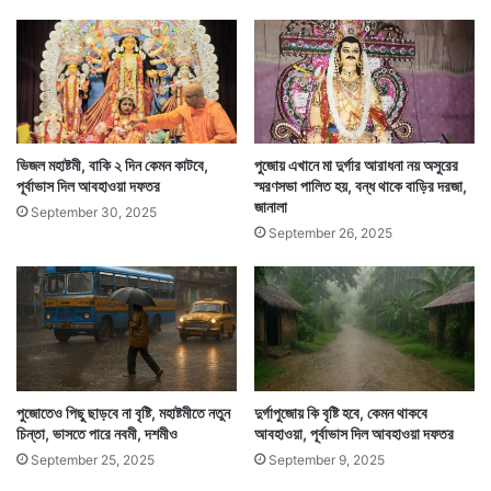
ভিজল মহাষ্টমী, বাকি ২ দিন কেমন কাটবে,
‌পুজোয় এখানে মা দুর্গার আরাধনা নয় অসুরের
পূর্বাভাস দিল আবহাওয়া দফতর
স্মরণসভা পালিত হয়, বন্ধ থাকে বাড়ির দরজা,
জানালা
September 30, 2025
September 26, 2025
সন্ধেবেলার জামাটা ও এখনই পড়বে। নাছোড় জিদ পেয়ে বসেছে
পুজোতেও পিছু ছাড়বে না বৃষ্টি, মহাষ্টমীতে নতুন
দুর্গাপুজোয় কি বৃষ্টি হবে, কেমন থাকবে
মেয়েটাকে। ওকে ওর ফেভারিট জামাটা এখনই বের করে দিতে
চিন্তা, ভাসতে পারে নবমী, দশমীও
আবহাওয়া, পূর্বাভাস দিল আবহাওয়া দফতর
হবে। মা বলল, ‘এখন কেন পড়বি? সন্ধেবেলা যখন সবাই বের হবে
September 25, 2025
September 9, 2025