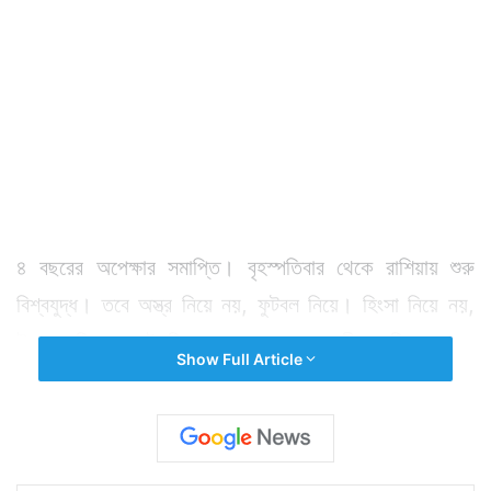
৪ বছরের অপেক্ষার সমাপ্তি। বৃহস্পতিবার থেকে রাশিয়ায় শুরু
বিশ্বযুদ্ধ। তবে অস্ত্র নিয়ে নয়, ফুটবল নিয়ে। হিংসা নিয়ে নয়,
উন্মাদনা নিয়ে। সেই বিশ্বযুদ্ধের আসরে মহারথীর তালিকা নেহাত
Show Full Article
ছোট নয়। যে তালিকার উপরেই রয়েছে মেসি, রোনাল্ডো,
নেইমারদের নাম। তবে প্রতিবারই বিশ্বকাপ নতুন তারকার জন্ম
দেয়। চোখে পড়ে যায়, মনে থেকে যায় কারও কারও খেলা। যে
প্রতিযোগিতায় যে দেশ খেলছে সেই দেশের সমর্থকরা তো বটেই,