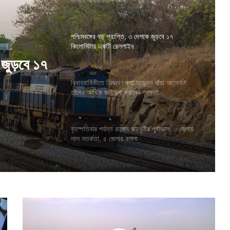
পশ্চিমবঙ্গের বড় প্রাপ্তি, ৩ দেশকে জুড়বে ১৭
কিলোমিটার একটি রেললাইন
ও যাঁরা
বিবাহবার্ষিকীতে নিমন্ত্রণ করা সত্ত্বেও যাঁরা আসেননি
করলেন
তাঁদের আর্থিক জরিমানা করলেন গৃহকর্তা
 জুড়বে ১৭
বৃহস্পতিবার পর্যন্ত রাজ্যে ঝড়বৃষ্টির পূর্বাভাস, ৩ জেলায়
লাল সতর্কতা, ৫ জেলায় কমলা
বি
শ্ব
বি