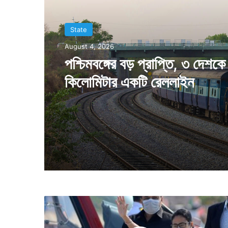
State
State
August 3, 2026
August 4, 2026
বিবাহবার্ষিকীতে নিমন্ত্রণ করা সত্ত্বে
আসেননি তাঁদের আর্থিক জরিমানা 
গৃহকর্তা
পশ্চিমবঙ্গের বড় প্রাপ্তি, ৩ দেশকে
কিলোমিটার একটি রেললাইন
বি
জে
পি