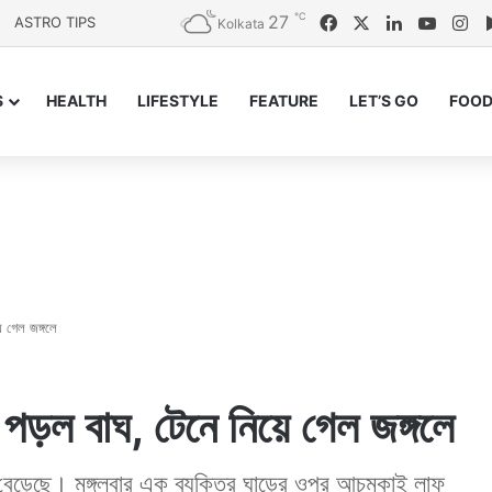
℃
27
Facebook
X
LinkedIn
YouTu
In
ASTRO TIPS
Kolkata
S
HEALTH
LIFESTYLE
FEATURE
LET’S GO
FOOD
ে গেল জঙ্গলে
 পড়ল বাঘ, টেনে নিয়ে গেল জঙ্গলে
 বেড়েছে। মঙ্গলবার এক ব্যক্তির ঘাড়ের ওপর আচমকাই লাফ