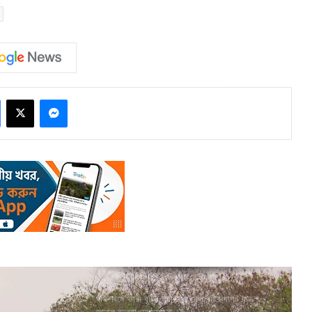
Facebook
X
Messenger
দক্ষিণবঙ্গে ভারী বৃষ্টির পূর্বাভাস, কেন বৃষ্টির দাপট বাড়ল,
জানাল আবহাওয়া দফতর