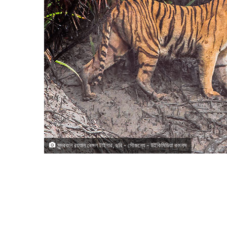
সুন্দরবনে রয়্যাল বেঙ্গল টাইগার, ছবি - সৌজন্যে - উইকিমিডিয়া কমনস