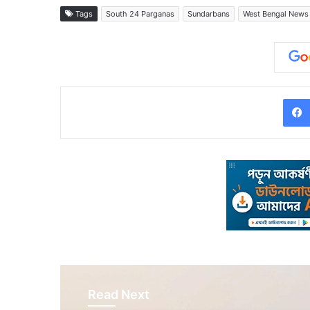
Tags
South 24 Parganas
Sundarbans
West Bengal News
Read Next