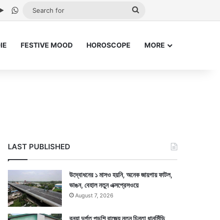
be
stagram
Google Play
WhatsApp
Search
for
IE
FESTIVE MOOD
HOROSCOPE
MORE
LAST PUBLISHED
উদ্বোধনের ১ মাসও হয়নি, অনেক জায়গায় ফাটল,
ভাঙন, বেহাল নতুন এক্সপ্রেসওয়ে
August 7, 2026
বন্যা দুর্গত পড়শি রাজ্যে নতুন চিন্তা ধানসিঁড়ি