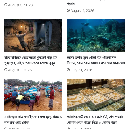
প্রথম
August 3, 2026
August 1, 2026
রাতে বাথরুমে যেতে দরজা খুলতেই হাড় হিম
জলের তলায় ডুবে খোঁজা হবে ঐতিহাসিক
গৃহস্থের, বাইরে তখন ডেকে চলেছে কুকুর
নিদর্শন, কোন কোন জায়গায় হবে তাও জানা গেল
August 1, 2026
July 31, 2026
নবমিত্রের হাত ধরে ইসরোর সঙ্গে জুড়ে যাচ্ছে ১
দোকানে কেউ জোর করে ঢোকেনি, তাও গয়নার
লক্ষ মাছ ধরার নৌকা
দোকান থেকে গায়েব হিরে ও সোনার গয়না