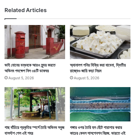
হ
ও
Related Articles
ল
য়া
না
র
পু
ঘ
নে
ট
র
না
য়
মৃ
ত
বে
ভাই বোনের বন্ধনকে আরও সুন্দর করতে
অ্যানালগ পনির বিক্রি করা যাবেনা, দ্বিতীয়
ড়ে
অভিনব পদক্ষেপ নিল ৩৪টি ডাকঘর
রাজ্যেও জারি কড়া নিয়ম
Tags
National News
১
August 5, 2026
August 5, 2026
৩
গাছ বাঁচিয়ে প্রকৃতির স্পর্শে তৈরি অভিনব সবুজ
গঙ্গার ওপর তৈরি হল হেঁটে পারাপার করার
বাসস্টপ পেল এই শহর
কাচের কেবল সাসপেনশন ব্রিজ, ভারতে এই