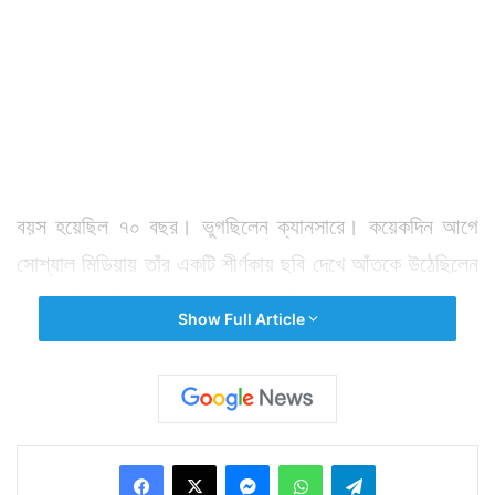
বয়স হয়েছিল ৭০ বছর। ভুগছিলেন ক্যানসারে। কয়েকদিন আগে
সোশ্যাল মিডিয়ায় তাঁর একটি শীর্ণকায় ছবি দেখে আঁতকে উঠেছিলেন
ভারতবাসী। ডিহাইড্রেশনের সমস্যা নিয়ে মুম্বইয়ের হাসপাতালে
Show Full Article
তোলা সেই ছবি নিমেষে ভাইরাল হয়েছিল। এরপর মাঝে কয়েকবার
তাঁর মৃত্যু নিয়ে রটনা হয়। ফলে এদিনও প্রথমে অনেকেই তাঁর
মৃত্যু সংবাদে গা দেননি। পরে যদিও পরিবারের তরফে তাঁর মৃত্যু
সংবাদ নিশ্চিত করা হয়।
Facebook
X
Messenger
WhatsApp
Telegram