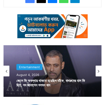
Entertainment
August 4, 2026
সুদর্শন বিনোদ খান্না বলিউডে পা রাখেন ১৯৬৮ সালে। মন কা মিত
জেলে কি অবস্থায় থাকতে হয়েছিল তাঁকে, বাথরুমের হাল কি
তাঁর প্রথম ছবি। তারপর থেকে প্রায় ১৪০টি ছবিতে সাফল্যের সঙ্গে
ছিল, সব জানালেন সলমন খান
অভিনয় করেছেন শহুরে সুঠাম চেহারার ঝকঝকে মানুষটা। নেগেটিভ
চরিত্রে অভিনয় দিয়ে কেরিয়ার শুরু করলেও পরে হিরো হয়েছেন