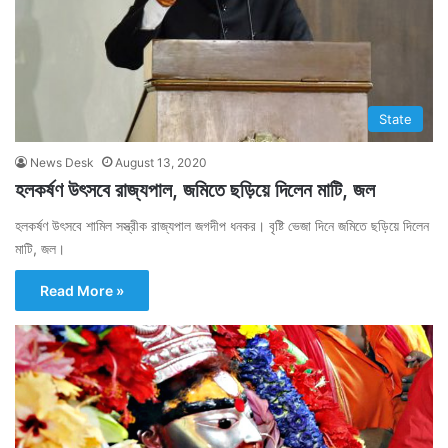
State
News Desk
August 13, 2020
হলকর্ষণ উৎসবে রাজ্যপাল, জমিতে ছড়িয়ে দিলেন মাটি, জল
হলকর্ষণ উৎসবে শামিল সস্ত্রীক রাজ্যপাল জগদীপ ধনকর। বৃষ্টি ভেজা দিনে জমিতে ছড়িয়ে দিলেন
মাটি, জল।
Read More »