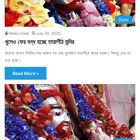
State
News Desk
July 30, 2020
খুলেও ফের বন্ধ হচ্ছে তারাপীঠ মন্দির
করোনা আবহে দীর্ঘদিন বন্ধ থাকার পর ফের খুলেছিল তারাপীঠে মায়ের দরজা। কিন্তু ফের তা
বন্ধ হচ্ছে।
Read More »