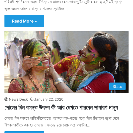
পরিযায়ী শ্রমিকদের জন্য বিভিন্ন লোকালয়ে কেন কোয়ারেন্টিন সেন্টার করা হচ্ছে? এই প্রশ্ন
তুলে অনেক জায়গায় রাস্তায় নামলেন স্থানীয়রা।
Read More »
State
News Desk
January 22, 2020
দোলের দিন বসন্ত উৎসব কী আর দেখতে পারবেন সাধারণ মানুষ
দোলের দিন সকালে শান্তিনিকেতনের প্রাঙ্গণে নাচ-গানের মধ্যে দিয়ে চিরন্তন প্রথা মেনে
বিশ্বভারতীতে শুরু হয় দোলের। ফাগের রঙে নেচে ওঠে বাঙালির…