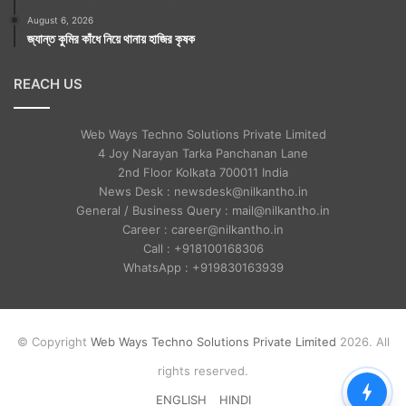
August 6, 2026
জ্যান্ত কুমির কাঁধে নিয়ে থানায় হাজির কৃষক
REACH US
Web Ways Techno Solutions Private Limited
4 Joy Narayan Tarka Panchanan Lane
2nd Floor Kolkata 700011 India
News Desk : newsdesk@nilkantho.in
General / Business Query : mail@nilkantho.in
Career : career@nilkantho.in
Call : +918100168306
WhatsApp : +919830163939
© Copyright
Web Ways Techno Solutions Private Limited
2026. All
rights reserved.
ENGLISH
HINDI