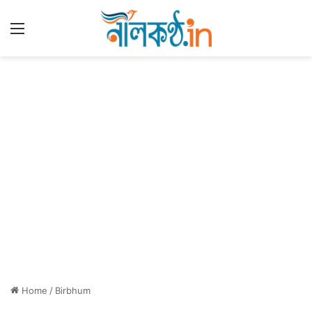
Menu
Home
/
Birbhum