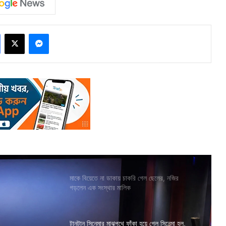
Facebook
X
Messenger
মাকে বিয়েতে না ডাকায় চাকরি গেল ছেলের, নজির
গড়লেন এক সংস্থার মালিক
টানটান সিনেমার মাঝপথে ফাঁকা হয়ে গেল সিনেমা হল,