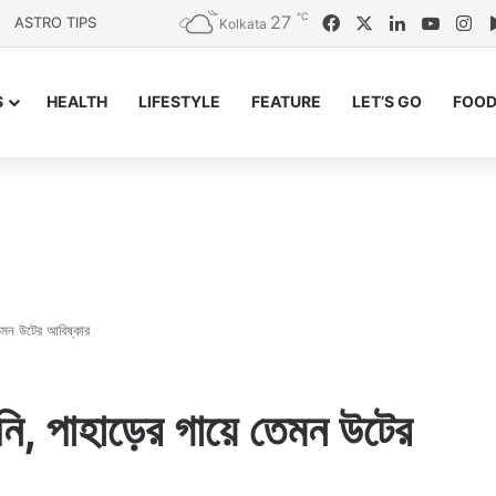
℃
27
Facebook
X
LinkedIn
YouTu
In
ASTRO TIPS
Kolkata
S
HEALTH
LIFESTYLE
FEATURE
LET’S GO
FOOD
েমন উটের আবিষ্কার
, পাহাড়ের গায়ে তেমন উটের