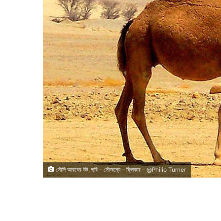
সৌদি আরবের উট, ছবি – সৌজন্যে – ফ্লিকার – @Philip Turner