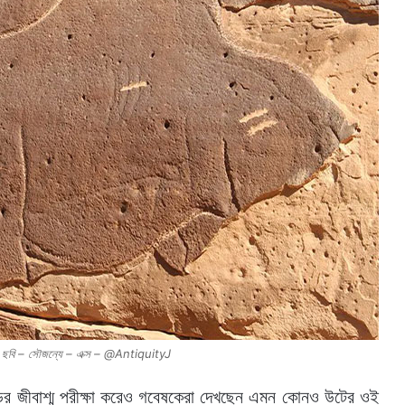
ট, ছবি – সৌজন্যে – এক্স – @AntiquityJ
ের জীবাশ্ম পরীক্ষা করেও গবেষকেরা দেখছেন এমন কোনও উটের ওই