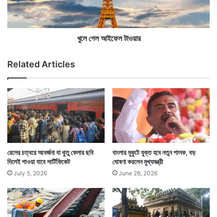
ড়া
ফে
ল
ল
৬
টা
০
ও
খুলে গেল আইফেল টাওয়ার
০
য়া
র
Related Articles
Tags
Kolkata News
Nimai Bhattacharya
রেলের চত্বরে আবর্জনা বা থুতু ফেলার ছবি
বাংলার মুকুটে যুক্ত হবে নতুন পালক, বড়
দিলেই পাওয়া যাবে সার্টিফিকেট
ঘোষণা করলেন মুখ্যমন্ত্রী
July 5, 2026
June 26, 2026