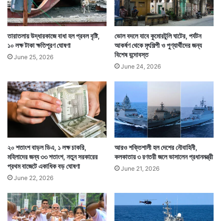
তারাতলায় উদ্ধারকাজে বাধা হল প্রবল বৃষ্টি,
ভোল বদলে যাবে কুমোরটুলি ঘাটের, পর্যটন
১০ লক্ষ টাকা ক্ষতিপূরণ ঘোষণা
আকর্ষণ থেকে মৃৎশিল্পী ও পুণ্যার্থীদের জন্য
বিশেষ বন্দোবস্ত
June 25, 2026
June 24, 2026
২০ শতাংশ বাড়ল ডিএ, ১ লক্ষ চাকরি,
আরও শক্তিশালী হল দেশের নৌবাহিনী,
মহিলাদের জন্য ৩৩ শতাংশ, নতুন সরকারের
কলকাতায় ৩ রণতরী জলে ভাসালেন প্রধানমন্ত্রী
প্রথম বাজেটে একাধিক বড় ঘোষণা
June 21, 2026
June 22, 2026