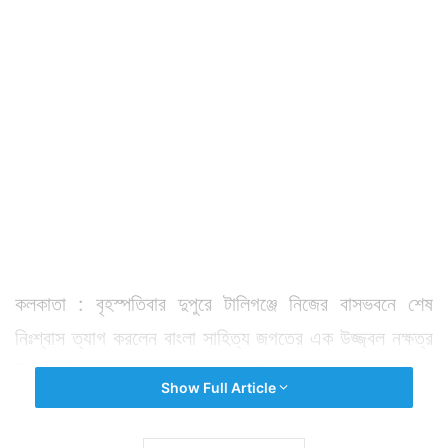
কলকাতা : বৃহস্পতিবার দুপুরে টালিগঞ্জে নিজের বাসভবনে শেষ
নিঃশ্বাস ত্যাগ করলেন বাংলা সাহিত্য জগতের এক উজ্জ্বল নক্ষত্র
নিমাই ভট্টাচার্য। মৃত্যুকালে বয়স হয়েছিল ৮৯ বছর। কয়েক বছর
Show Full Article
ধরেই বার্ধক্যজনিত সমস্যায় ভুগছিলেন। শরীর ভাল যাচ্ছিল না।
একসময় বাংলা সাহিত্য জগতে তিনি অন্য প্রতিষ্ঠিত সাহিত্যিকদের