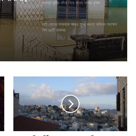
জ্যান্ত কুমির কাঁধে নিয়ে থানায় হাজির কৃষক
ভাই বোনের বন্ধনকে আরও সুন্দর করতে অভিনব পদক্ষেপ
নিল ৩৪টি ডাকঘর
তা ধানসিঁড়ি
ব
ড়
দি
নে
পৃ
থি
বী
আ
ন