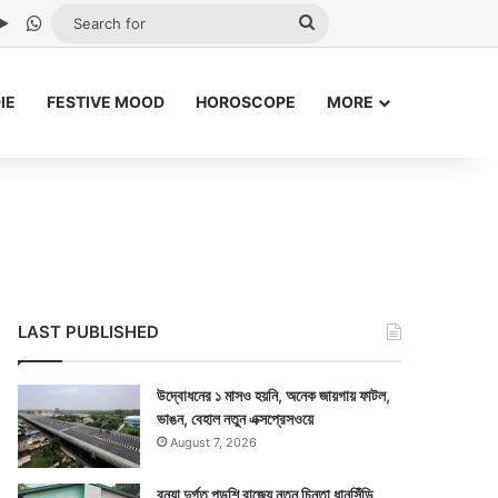
be
stagram
Google Play
WhatsApp
Search
for
IE
FESTIVE MOOD
HOROSCOPE
MORE
LAST PUBLISHED
উদ্বোধনের ১ মাসও হয়নি, অনেক জায়গায় ফাটল,
ভাঙন, বেহাল নতুন এক্সপ্রেসওয়ে
August 7, 2026
বন্যা দুর্গত পড়শি রাজ্যে নতুন চিন্তা ধানসিঁড়ি