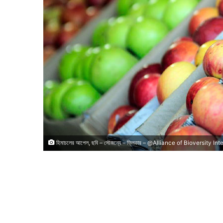
হিমাচলের আপেল, ছবি – সৌজন্যে – ফ্লিকার – @Alliance of Bioversity I