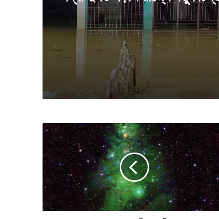
বন্যা দুর্গত পড়শি রাজ্যে নতুন চিন্
ম
হা
শূ
ন্যে
র
ও
পা
রে
আ