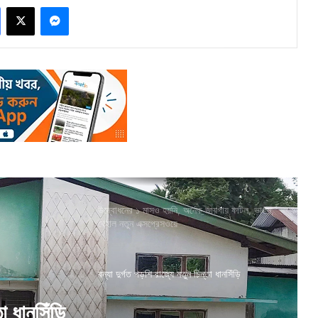
Facebook
X
Messenger
উদ্বোধনের ১ মাসও হয়নি, অনেক জায়গায় ফাটল, ভাঙন,
বেহাল নতুন এক্সপ্রেসওয়ে
বন্যা দুর্গত পড়শি রাজ্যে নতুন চিন্তা ধানসিঁড়ি
জির কৃষক