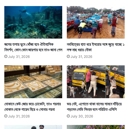
ভ
ব
চ্চ
নে
র
জলের তলায় ডুবে খোঁজা হবে ঐতিহাসিক
নবমিত্রের হাত ধরে ইসরোর সঙ্গে জুড়ে যাচ্ছে ১
নিদর্শন, কোন কোন জায়গায় হবে তাও জানা গেল
লক্ষ মাছ ধরার নৌকা
July 31, 2026
July 31, 2026
ওই ব্যক্তির অভিযোগ, তিনি রেস্তোরাঁর যে অ্যাটেনডেন্ট ছিলেন
তাঁকে ডেকে বিষয়টি জানানও। কিন্তু তাঁর দাবি, ইঁদুর দেখে কেবল
দুঃখিত বলে জানিয়ে বিষয়টি লঘু করেন ওই অ্যাটেনডেন্ট।
দোকানে কেউ জোর করে ঢোকেনি, তাও গয়নার
ভয় নেই, এগোতে থাকা বাসের সামনে দাঁড়িয়ে
দোকান থেকে গায়েব হিরে ও সোনার গয়না
পড়লেন লেডি সিংহম বলে পরিচিত এসিপি
July 31, 2026
July 30, 2026