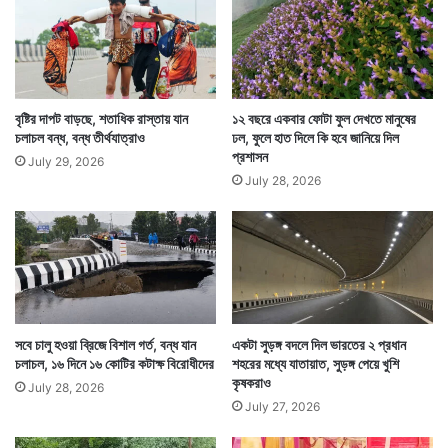
বৃষ্টির দাপট বাড়ছে, শতাধিক রাস্তায় যান
১২ বছরে একবার ফোটা ফুল দেখতে মানুষের
চলাচল বন্ধ, বন্ধ তীর্থযাত্রাও
ঢল, ফুলে হাত দিলে কি হবে জানিয়ে দিল
প্রশাসন
July 29, 2026
July 28, 2026
এমনকি ম্যানেজারকে ডাকার পরও তিনি নাকি আসেননি। গত
রবিবার ঘটা ঘটনার এই খবর ছড়িয়ে পড়ার পর দেশের বিভিন্ন
সংবাদমাধ্যমে এই খবর প্রকাশিত হয়।
সবে চালু হওয়া ব্রিজে বিশাল গর্ত, বন্ধ যান
একটা সুড়ঙ্গ বদলে দিল ভারতের ২ প্রধান
চলাচল, ১৬ দিনে ১৬ কোটির কটাক্ষ বিরোধীদের
শহরের মধ্যে যাতায়াত, সুড়ঙ্গ পেয়ে খুশি
কৃষকরাও
July 28, 2026
July 27, 2026