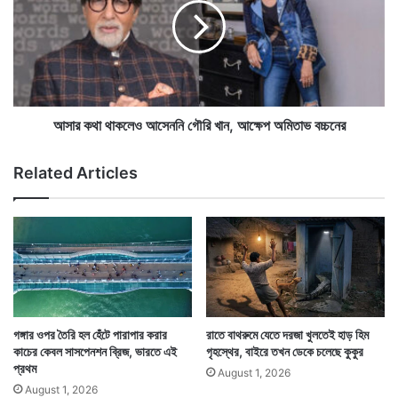
র
ক
কি
থা
ক
থা
রা
ক
উ
লে
চি
ও
ত
আ
আসার কথা থাকলেও আসেননি গৌরি খান, আক্ষেপ অমিতাভ বচ্চনের
,
সে
প
ন
Related Articles
রা
নি
ম
গৌ
র্শ
রি
দি
খা
এদিকে যিনি ওই চিকেন কারী নিয়েছিলেন এবং কিছুটা খেয়েছিলেন
লে
ন
তিনি ইঁদুরটিকে দেখার পর অসুস্থ বোধ করতে থাকেন। তিনি তাঁর
ন
,
অ
আ
চিকিৎসককে ফোন করেন। ফোনেই ওষুধ জেনে নেন।
র্জু
ক্ষে
ন
প
গঙ্গার ওপর তৈরি হল হেঁটে পারাপার করার
রাতে বাথরুমে যেতে দরজা খুলতেই হাড় হিম
সিং
অ
কাচের কেবল সাসপেনশন ব্রিজ, ভারতে এই
গৃহস্থের, বাইরে তখন ডেকে চলেছে কুকুর
মি
প্রথম
August 1, 2026
তা
August 1, 2026