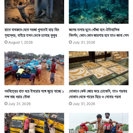
দেশকে আরও সমৃদ্ধ করে তুলতে সকলের যোগদান আবশ্যিক।
সেনারও অস্তিত্ব রয়েছে কারণ দেশের মানুষ তাদের পাশে আছেন।
রাতে বাথরুমে যেতে দরজা খুলতেই হাড় হিম
জলের তলায় ডুবে খোঁজা হবে ঐতিহাসিক
গৃহস্থের, বাইরে তখন ডেকে চলেছে কুকুর
নিদর্শন, কোন কোন জায়গায় হবে তাও জানা গেল
August 1, 2026
July 31, 2026
নবমিত্রের হাত ধরে ইসরোর সঙ্গে জুড়ে যাচ্ছে ১
দোকানে কেউ জোর করে ঢোকেনি, তাও গয়নার
লক্ষ মাছ ধরার নৌকা
দোকান থেকে গায়েব হিরে ও সোনার গয়না
July 31, 2026
July 31, 2026
পাংগোডের সেনা ছাউনিতে কমান্ডার ব্রিগেডিয়ার ললিত শর্মা এই নব