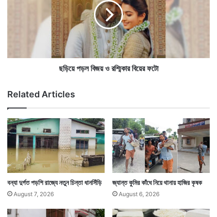
কা
প
দে
ড়
বে
ল
তাই ভারতীয় সেনাও হতাশ করেনি। নতুন জীবন শুরু করতে চলা
প্র
বি
শা
তরুণ তরুণীকে তারা তাদের স্টেশনে ডেকে ফুলের তোড়া ও স্মারক
জ
স
য়
দিয়ে শুভেচ্ছা জানায়।
ন
ও
ছড়িয়ে পড়ল বিজয় ও রশ্মিকার বিয়ের ফটো
র
শ্মি
Related Articles
কা
র
বি
য়ে
র
ফ
টো
বন্যা দুর্গত পড়শি রাজ্যে নতুন চিন্তা ধানসিঁড়ি
জ্যান্ত কুমির কাঁধে নিয়ে থানায় হাজির কৃষক
August 7, 2026
August 6, 2026