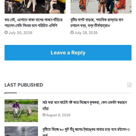
দম্পতিকে শুভেচ্ছায় ভরিয়ে দেন। তাঁদের সঙ্গে বেশ কিছুটা সময়
কাটান। কথা বলেন।
ভয় নেই, এগোতে থাকা বাসের সামনে দাঁড়িয়ে
বৃষ্টির দাপট বাড়ছে, শতাধিক রাস্তায় যান
পড়লেন লেডি সিংহম বলে পরিচিত এসিপি
চলাচল বন্ধ, বন্ধ তীর্থযাত্রাও
July 30, 2026
July 29, 2026
Leave a Reply
LAST PUBLISHED
মাঠ ভরা ধনে মাঠেই নষ্ট করে দিচ্ছেন কৃষকরা, কেন এমনটা করছেন
তাঁরা
August 8, 2026
একটি সাধারণ বিয়েতে দাম্পত্যজীবন শুরু করতে চলা ২ তরুণ
বৃষ্টিতে ভিজে ৯০ ফুট উঁচু জলের ট্যাঙ্কের মাথায় চড়ে বসে রইলেন ৩
নার্স