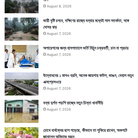
তরুণীর সেনাবাহিনীর কথা মনে রেখে নিমন্ত্রণপত্রে এই কয়েক কলম
August 8, 2026
লেখা ভারতীয় সেনার মন জয় করে নিয়েছে। — সংবাদ সংস্থার
ভারী বৃষ্টি চলবে, দক্ষিণের রাজ্যে বন্যার মধ্যেই লাল সতর্কতা, সঙ্গে
সাহায্য নিয়ে লেখা
দোসর ঝড়
August 7, 2026
অপারেশনের জন্য হাসপাতালে ভর্তি মিঠুন চক্রবর্তী, চান না প্রচার
August 7, 2026
উদ্বোধনের ১ মাসও হয়নি, অনেক জায়গায় ফাটল, ভাঙন, বেহাল নতুন
এক্সপ্রেসওয়ে
August 7, 2026
বন্যা দুর্গত পড়শি রাজ্যে নতুন চিন্তা ধানসিঁড়ি
August 7, 2026
চোখে বার্ধক্যের ছাপ পড়েছে, কীভাবে তা লুকিয়ে রাখেন, অকপটে
Tags
Indian Army
National News
জানালেন অমিতাভ বচ্চন