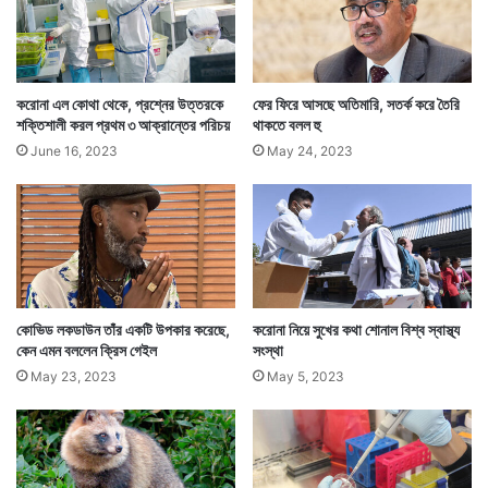
শতাংশ রয়েছেন পশ্চিমবঙ্গে।
করোনা এল কোথা থেকে, প্রশ্নের উত্তরকে
ফের ফিরে আসছে অতিমারি, সতর্ক করে তৈরি
শক্তিশালী করল প্রথম ৩ আক্রান্তের পরিচয়
থাকতে বলল হু
June 16, 2023
May 24, 2023
কোভিড লকডাউন তাঁর একটি উপকার করেছে,
করোনা নিয়ে সুখের কথা শোনাল বিশ্ব স্বাস্থ্য
কেন এমন বললেন ক্রিস গেইল
সংস্থা
May 23, 2023
May 5, 2023
এই ৪ রাজ্যকে আরও কড়া নজরদারি রাখা এবং করোনা রুখতে
প্রয়োজনীয় কড়া ব্যবস্থা নিতে পরামর্শ দিয়েছে মন্ত্রক। সেইসঙ্গে
তাদের সতর্ক করা হয়েছে নতুন আসা করোনার স্ট্রেন নিয়েও।