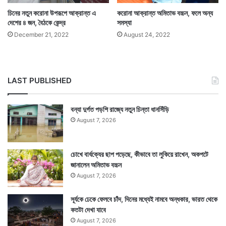
চিনের নতুন করোনা উপরূপে আক্রান্ত এ
করোনা আক্রান্ত অমিতাভ বচ্চন, ফলে অন্য
দেশের ৪ জন, বৈঠকে কেন্দ্র
সমস্যা
December 21, 2022
August 24, 2022
LAST PUBLISHED
বন্যা দুর্গত পড়শি রাজ্যে নতুন চিন্তা ধানসিঁড়ি
August 7, 2026
চোখে বার্ধক্যের ছাপ পড়েছে, কীভাবে তা লুকিয়ে রাখেন, অকপটে
এই ৪ রাজ্যে ক্রমশ পরীক্ষা কমছে বলেও জানিয়েছে মন্ত্রক। টেস্ট
জানালেন অমিতাভ বচ্চন
কমানো নিয়ে আশঙ্কা প্রকাশ করেছে তারা। টেস্ট করা, ট্র্যাক করা
August 7, 2026
এবং ট্রিট করার পদ্ধতি গ্রহণ করতে পরামর্শ দিয়েছে তারা। অর্থাৎ
সূর্যকে ঢেকে ফেলবে চাঁদ, দিনের মধ্যেই নামবে অন্ধকার, ভারত থেকে
পরীক্ষা করে খুঁজে বার করে চিকিৎসার বন্দোবস্ত করা।
কতটা দেখা যাবে
August 7, 2026