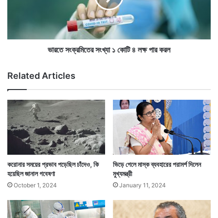
নে
মি
অ্যাকটিভ করোনা রোগী রয়েছেন।
র
তে
নি
র
চে
সং
না
খ্যা
ভারতে সংক্রমিতের সংখ্যা ১ কোটি ৪ লক্ষ পার করল
ম
১
ল
কো
Related Articles
টি
৪
ল
ক্ষ
পা
র
ক
র
ল
করোনার সময়ের প্রভাব পড়েছিল চাঁদেও, কি
ভিড়ে গেলে মাস্ক ব্যবহারের পরামর্শ দিলেন
হয়েছিল জানাল গবেষণা
মুখ্যমন্ত্রী
যারমধ্যে ২৮.৬১ শতাংশ রয়েছেন কেরালায়, ২২.৭৯ শতাংশ
October 1, 2024
January 11, 2024
রয়েছেন মহারাষ্ট্রে, ৩.৯৯ শতাংশ রয়েছে ছত্তিসগড়ে এবং ৩.৮৯