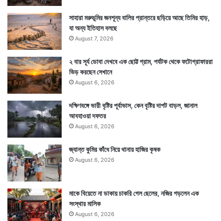
সাহারা মরুভূমির জনশূন্য বালির প্রান্তরে ছড়িয়ে আছে তিমির হাড়,
যা অন্য ইতিহাস বলছে
August 7, 2026
২ বার সূর্য ডোবা দেখবে এক ছোট্ট গ্রাম, পর্যটক থেকে ফটোগ্রাফাররা
ভিড় করছেন সেখানে
August 6, 2026
দক্ষিণবঙ্গে ভারী বৃষ্টির পূর্বাভাস, কেন বৃষ্টির দাপট বাড়ল, জানাল
আবহাওয়া দফতর
August 6, 2026
জ্যান্ত কুমির কাঁধে নিয়ে থানায় হাজির কৃষক
এই পদ্ধতি অবলম্বনে জোর দিয়ে এই ৪ রাজ্যে করোনা অ্যাকটিভ
August 6, 2026
রোগীর সংখ্যায় লাগাম দিতে বলা হয়েছে মন্ত্রকের তরফে।
মাকে বিয়েতে না ডাকায় চাকরি গেল ছেলের, নজির গড়লেন এক
সংস্থার মালিক
দেশে টিকাকরণের পদ্ধতি চালু হতে চলেছে। এই সময়ে জেলাস্তরে
August 6, 2026