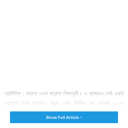
নয়াদিল্লি : ভারতে এখন করোনা নিম্নমুখী। এ রাজ্যেও সেই একই
প্রবণতা তৈরি হয়েছে। মৃত্যু এদিন দীর্ঘদিন পর নেমেছে ২০-র
নিচে। দৈনিক সংক্রমণ নেমেছে ১ হাজারের নিচে।
Show Full Article