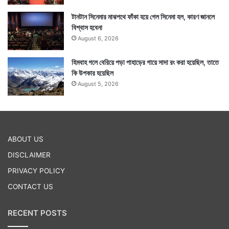
কড়া নজর রাখায় জোর দিতে পরামর্শ দেওয়া হয়েছে। তাছাড়া
টানটান সিনেমার মাঝপথে ফাঁকা হয়ে গেল সিনেমা হল, কারণ জানলে
রাজ্যগুলিতে মাস্ক পরায় কড়াকড়ি করা থেকে শুরু করে করোনা
বিশ্বাস হবেনা
রুখতে দেওয়া নিয়মাবলী পালনে জোর দিতে বলা হয়েছে মন্ত্রকের
August 6, 2026
তরফে। — সংবাদ সংস্থার সাহায্য নিয়ে লেখা
হিমবাহ গলে বেরিয়ে পড়া পাহাড়ের গায়ে সাদা রং করা হয়েছিল, তাতে
কি উপকার হয়েছিল
August 5, 2026
Tags
Coronavirus
ABOUT US
DISCLAIMER
PRIVACY POLICY
CONTACT US
RECENT POSTS