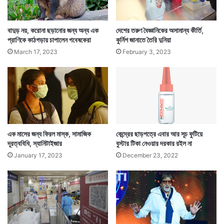
বাদুড় নয়, করোনা ছড়ানোর জন্য অন্য এক
দেশের তরুণ বৈজ্ঞানিকের অসামান্য কীর্তি,
প্রাণিকে কাঠগড়ায় চাপালেন গবেষকেরা
কুর্নিশ জানাতে তৈরি দুনিয়া
March 17, 2023
February 3, 2023
এক মাসের জন্য ফিরল মাস্ক, সামাজিক
কেন্দ্রের ছাড়পত্রে এবার আর সূচ ফুটিয়ে
দূরত্ববিধি, স্যানিটাইজার
বুস্টার টিকা নেওয়ার দরকার রইল না
January 17, 2023
December 23, 2022
যা ব্রিটেনে পাওয়া যাওয়ার পর এখন অনেক দেশেই ছড়িয়েছে।
এমনকি ভারতেও তার খোঁজ মিলেছে। আর ভারতে ওই নতুন
স্ট্রেনের করোনা সংক্রমণ বাড়তেও শুরু করেছে।