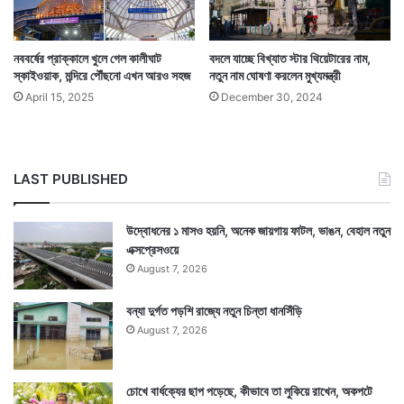
শেষে প্রচার পর্ব।
নববর্ষের প্রাক্কালে খুলে গেল কালীঘাট
বদলে যাচ্ছে বিখ্যাত স্টার থিয়েটারের নাম,
স্কাইওয়াক, মন্দিরে পৌঁছনো এখন আরও সহজ
নতুন নাম ঘোষণা করলেন মুখ্যমন্ত্রী
April 15, 2025
December 30, 2024
LAST PUBLISHED
উদ্বোধনের ১ মাসও হয়নি, অনেক জায়গায় ফাটল, ভাঙন, বেহাল নতুন
এক্সপ্রেসওয়ে
August 7, 2026
বন্যা দুর্গত পড়শি রাজ্যে নতুন চিন্তা ধানসিঁড়ি
August 7, 2026
Tags
Cooch Behar
Mamata Banerjee
West Bengal Assembly Election 2021
চোখে বার্ধক্যের ছাপ পড়েছে, কীভাবে তা লুকিয়ে রাখেন, অকপটে