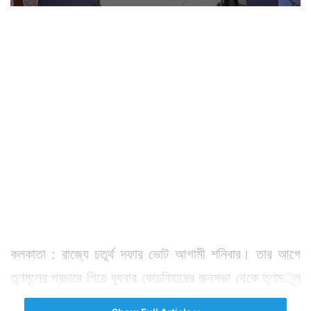
কলকাতা : রাজ্যে চতুর্থ দফার ভোট আগামী শনিবার। তার আগে
তৃণমূলের প্রচারে গিয়ে বুধবার কোচবিহারের জনসভা থেকে তৃণমূল
নেত্রী মমতা বন্দ্যোপাধ্যায়ের নিদান রীতিমত শোরগোল ফেলে দিল