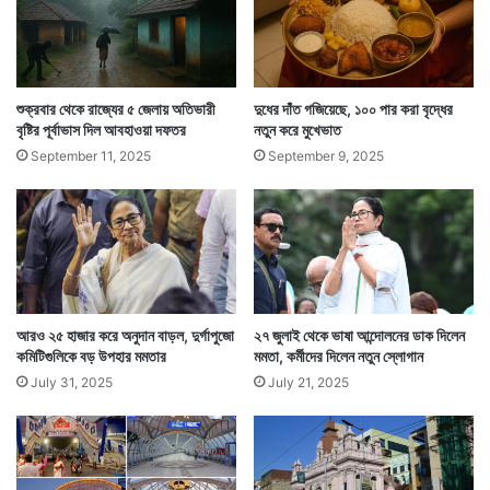
সোচ্চার হন বিরোধী নেতারা। বিজেপি, কংগ্রেস, সিপিএম নিজেদের
মত করে এর বিরোধিতা করেছে।
শুক্রবার থেকে রাজ্যের ৫ জেলায় অতিভারী
দুধের দাঁত গজিয়েছে, ১০০ পার করা বৃদ্ধের
বৃষ্টির পূর্বাভাস দিল আবহাওয়া দফতর
নতুন করে মুখেভাত
September 11, 2025
September 9, 2025
আরও ২৫ হাজার করে অনুদান বাড়ল, দুর্গাপুজো
২৭ জুলাই থেকে ভাষা আন্দোলনের ডাক দিলেন
কমিটিগুলিকে বড় উপহার মমতার
মমতা, কর্মীদের দিলেন নতুন স্লোগান
July 31, 2025
July 21, 2025
ভোটকে কেন্দ্র করে কোচবিহারে বিভিন্ন অশান্তির খবর আসছেই।
এখানে আগামী শনিবার ভোট। তার আগে বৃহস্পতিবার বিকেলেই