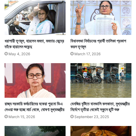
পুলিশের ভূমিকা নিয়ে প্রশ্ন তোলেন মমতা। ওসি-র দিকে তাঁদের
নজর থাকবে বলেও জানিয়ে দেন তিনি।
ধরাশায়ী তৃণমূল, হারলেন মমতা, মমতার কেন্দ্রে
বিধানসভা নির্বাচনের প্রার্থী তালিকা প্রকাশ
তাঁকে হারালেন শুভেন্দু
করল তৃণমূল
May 4, 2026
March 17, 2026
রাজ্য সরকারি কর্মচারিদের বকেয়া পুরনো ডিএ
বেনজির বৃষ্টিতে বানভাসি কলকাতা, মুখ্যমন্ত্রীর
দেওয়া শুরু হচ্ছে মার্চ থেকে, ঘোষণা মুখ্যমন্ত্রীর
নির্দেশে তৃতীয়া থেকেই স্কুলে ছুটি শুরু
March 15, 2026
September 23, 2025
মমতা বন্দ্যোপাধ্যায়ের এই ঘিরে রাখার নিদানের বিরুদ্ধে এদিন