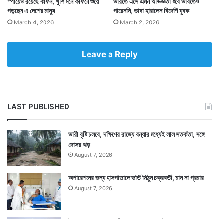
সেই ফুল লুফে নেন একজন।
স্পায়েও রয়েছে কফিন, খুশি মনে কফিনে শুয়ে
ভারতে এসে এমন অভিজ্ঞতা হবে ভাবতেও
পড়ছেন এ দেশের মানুষ
পারেননি, ভাষা হারালেন বিদেশি যুবক
March 4, 2026
March 2, 2026
Leave a Reply
LAST PUBLISHED
ভারী বৃষ্টি চলবে, দক্ষিণের রাজ্যে বন্যার মধ্যেই লাল সতর্কতা, সঙ্গে
দোসর ঝড়
August 7, 2026
বিয়ে উপলক্ষে আগত অতিথিদের সঙ্গে চুটিয়ে চলে ছবি তোলা, খাওয়া
অপারেশনের জন্য হাসপাতালে ভর্তি মিঠুন চক্রবর্তী, চান না প্রচার
August 7, 2026
দাওয়া। পুরো সময়ে কিন্তু জীবনসঙ্গী হিসাবে বেছে নেওয়া
গোলাপিকে হাতছাড়া করেননি সেরা।