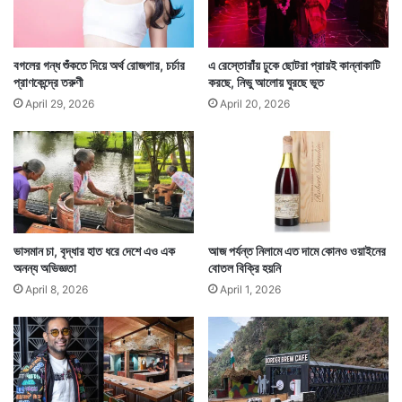
জীবনসঙ্গী করলেন সেরা।
বগলের গন্ধ শুঁকতে দিয়ে অর্থ রোজগার, চর্চার
এ রেস্তোরাঁয় ঢুকে ছোটরা প্রায়ই কান্নাকাটি
প্রাণকেন্দ্রে তরুণী
করছে, নিভু আলোয় ঘুরছে ভূত
April 29, 2026
April 20, 2026
ভাসমান চা, বৃদ্ধার হাত ধরে দেশে এও এক
আজ পর্যন্ত নিলামে এত দামে কোনও ওয়াইনের
অনন্য অভিজ্ঞতা
বোতল বিক্রি হয়নি
April 8, 2026
April 1, 2026
বিশ্বের ইতিহাসে এই প্রথম কেউ তাঁর পছন্দের রংকে বিয়ে
করলেন। কোনও রংয়ের সঙ্গে কোনও মহিলার বিয়েও প্রথম। কিন্তু
লাস ভেগাসে এই বিয়েটা সত্যি।