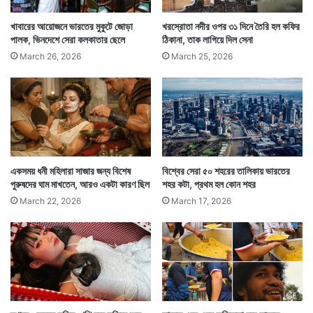
খাবারের আয়োজনে ভারতের মুকুটে জোড়া
খরস্রোতা নদীর ওপর ৩১ দিনে তৈরি হল কফির
পালক, ভিনদেশে সেরা কলকাতার ছেলে
ঠিকানা, তাক লাগিয়ে দিল সেনা
March 26, 2026
March 25, 2026
একসময় ধনী মহিলারা সাজার জন্য বিশেষ
বিশ্বের সেরা ৫০ শহরের তালিকায় ভারতের
পুরুষদের ঘাম মাখতেন, আরও একটা কারণ ছিল
শহর কটা, প্রথম হল কোন শহর
March 22, 2026
March 17, 2026
সেরার সঙ্গে বিয়ে হল গোলাপি রংয়ের। যে বিয়েতে ধুমধামের অভাব
হল না। গত ১ জানুয়ারি বিয়েটা হয়। গোলাপি একটি কেকও কাটেন
সেরা। তারপর বিয়ের ফুল ছুঁড়ে দেন সকলের মাঝে। প্রথাগতভাবে