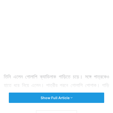
তিনি এলেন গোলাপি ক্যাডিলাক গাড়িতে চড়ে। সঙ্গে পাত্রকেও
হাতে ধরে নিয়ে এলেন। পাত্রীর পরনে গোলাপি পোশাক। গাড়ি
থেকে নেমে খুশি আর ধরে রাখতে পারলেননা তিনি। একের পর এক
Show Full Article
ছবি উঠল। এক দুর্দান্ত আগমন হল বিয়ের আসরে।