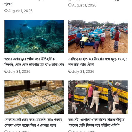
প্রথম
August 1, 2026
August 1, 2026
জলের তলায় ডুবে খোঁজা হবে ঐতিহাসিক
নবমিত্রের হাত ধরে ইসরোর সঙ্গে জুড়ে যাচ্ছে ১
নিদর্শন, কোন কোন জায়গায় হবে তাও জানা গেল
লক্ষ মাছ ধরার নৌকা
July 31, 2026
July 31, 2026
দোকানে কেউ জোর করে ঢোকেনি, তাও গয়নার
ভয় নেই, এগোতে থাকা বাসের সামনে দাঁড়িয়ে
দোকান থেকে গায়েব হিরে ও সোনার গয়না
পড়লেন লেডি সিংহম বলে পরিচিত এসিপি