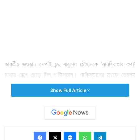
ভারতীয় জওয়ান সেপাই চন্দু বাবুলাল চৌহানকে ‘মানবিকতার কথা’
মাথায় রেখে ছেড়ে দিল পাকিস্তান। পাকিস্তানের তরফে তেমনই
দাবি করা হয়েছে। এর মধ্যে দিয়ে কোথাও হয়তো সৌহার্দ্যের
Show Full Article
বার্তাও ভারতকে দিল ইসলামাবাদ। গত বছর নেহাতই ভুলবশত
ভারত-পাক সীমান্তে ডিউটি করার সময় পাক ভূখণ্ডে ঢুকে পড়েন
২২ বছরের চান্দু। তখনই তাঁকে আটক করে পাক সেনা। তারপর
থেকে তিনি পাকিস্তানেই বন্দি অবস্থায় ছিলেন। যদিও ভারতের
Facebook
X
Messenger
WhatsApp
Telegram
তরফে জানানো হয়, সার্জিক্যাল স্ট্রাইকের সঙ্গে চন্দুর কোনও সম্পর্ক