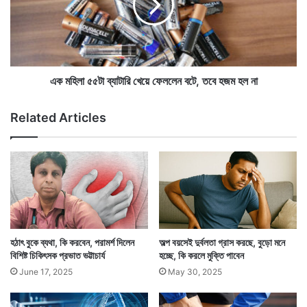
এই যে নিউরোন গন্ধটি সম্বন্ধে জানতে পারে, তারও একটা সীমা
ল
লা
আ
৫
আছে। আর সেই সীমাই বেঁধে দিয়েছে মানুষের নাকের গন্ধ চিনে
স্ত
৫
পা
রাখার উচ্চসীমা। তার চেয়ে বেশি গন্ধ মনে করাতে পারেনা নাক।
টা
হা
ব্যা
ড়
টা
এক মহিলা ৫৫টা ব্যাটারি খেয়ে ফেললেন বটে, তবে হজম হল না
রি
খে
Related Articles
য়ে
ফে
ল
লে
ন
ব
টে
,
ত
হঠাৎ বুকে ব্যথা, কি করবেন, পরামর্শ দিলেন
অল্প বয়সেই দুর্বলতা গ্রাস করছে, বুড়ো মনে
বে
বিশিষ্ট চিকিৎসক প্রভাত ভট্টাচার্য
হচ্ছে, কি করলে মুক্তি পাবেন
হ
June 17, 2025
May 30, 2025
জ
হিসাব বলছে মানুষের নাক সর্বোচ্চ ৫০ হাজার আলাদা আলাদা গন্ধ
ম