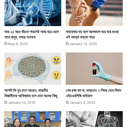
হ
মনে রাখতে পারে। এই ৫০ হাজারের মধ্যে যে চেনা গন্ধ পড়ে
ল
না
যাবে সেটাই নাক সহজে চিনে যাবে আর জানান দেবে সেটা কি।
আর ২৫ বছর বাঁচতে পারলেই অমর হয়ে যেতে
অবহেলায় বড় হলে বয়সকালে ঘরে ঘরে হওয়া
পারে মানুষ, বলছে গবেষণা
এই সমস্যা বাড়তে পারে
May 9, 2025
January 15, 2025
আপনি কি খুব চাপে আছেন, ভারতীয়
শেষ রক্ষা হল না, ভারতেও ২ শিশুর দেহে মিলল
বিজ্ঞানীদের আবিষ্কার বলে দেবে অনেক কিছু
এইচএমপিভি ভাইরাস
January 15, 2025
January 6, 2025
সেটা কোনও রান্নার গন্ধ হতে পারে, কোনও সুগন্ধির গন্ধ হতে
পারে, সেটা কোনও মশলার গন্ধ হতে পারে, সেটা কোনও ফল বা