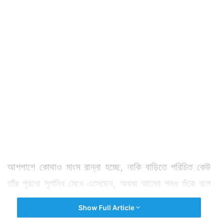
আশপাশে কোথাও মাংস রান্না হচ্ছে, নাকি বাড়িতে পরিচিত কেউ
তাঁর পুরনো সুগন্ধি মেখে এসেছেন, অথবা আমের গন্ধ শুঁকে বলে
দেবে কোন আম। আর এমন অনেক গন্ধই চেনা গন্ধ হয়ে নাকের
Show Full Article
সঙ্গে মিশে থাকে।