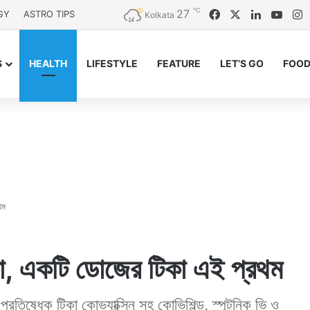
℃
27
Facebook
X
LinkedIn
YouT
I
GY
ASTRO TIPS
Kolkata
S
HEALTH
LIFESTYLE
FEATURE
LET’S GO
FOOD
থম
িকা, একটি ডোজের টিকা এই প্রথম
রতিষেধক টিকা কোভ্যাক্সিন সহ কোভিশিল্ড, স্পুটনিক ভি ও