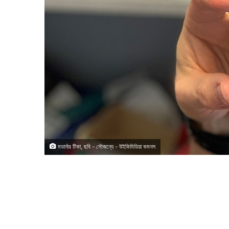
মডার্নার টিকা, ছবি - সৌজন্যে - উইকিমিডিয়া কমনস