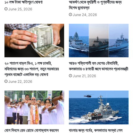
১০ লক্ষ টাকা ক্ষতিপূরণ ঘোষণা
আকর্ষণ থেকে মৃৎশিল্পী ও পুণ্যার্থীদের জন্য
বিশেষ বন্দোবস্ত
June 25, 2026
June 24, 2026
২০ শতাংশ বাড়ল ডিএ, ১ লক্ষ চাকরি,
আরও শক্তিশালী হল দেশের নৌবাহিনী,
মহিলাদের জন্য ৩৩ শতাংশ, নতুন সরকারের
কলকাতায় ৩ রণতরী জলে ভাসালেন প্রধানমন্ত্রী
প্রথম বাজেটে একাধিক বড় ঘোষণা
June 21, 2026
June 22, 2026
যোগ দিবসে রেড রোডে যোগাভ্যাস করলেন
বাংলার জন্য গর্বের, কলকাতার সংস্থা পেল