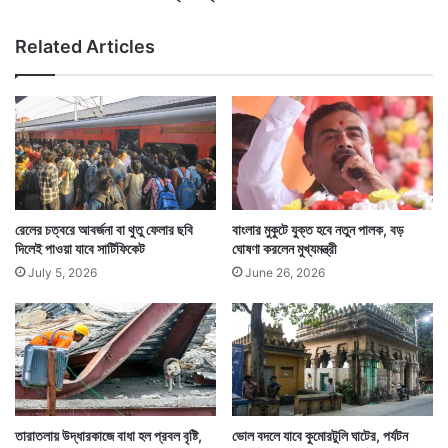
আ
মি
Tags
Kolkata News
West Bengal Assembly Election 2016
Related Articles
র
রেলের চত্বরে আবর্জনা বা থুতু ফেলার ছবি
বাংলার মুকুটে যুক্ত হবে নতুন পালক, বড়
দিলেই পাওয়া যাবে সার্টিফিকেট
ঘোষণা করলেন মুখ্যমন্ত্রী
July 5, 2026
June 26, 2026
তারাতলায় উদ্ধারকাজে বাধা হল প্রবল বৃষ্টি,
ভোল বদলে যাবে কুমোরটুলি ঘাটের, পর্যটন