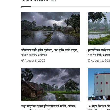
দে
শে
র
প
রি
ষে
বা
ব্য
ব
স্থা
দক্ষিণবঙ্গে ভারী বৃষ্টির পূর্বাভাস, কেন বৃষ্টির দাপট বাড়ল,
বৃহস্পতিবার পর্যন্ত র
জানাল আবহাওয়া দফতর
লাল সতর্কতা, ৫ জেল
August 6, 2026
August 3, 20
নতুন সপ্তাহে প্রবল বৃষ্টির সম্ভাবনা কতটা, কোথায়
১৬ বছরে বিশ্বের কো