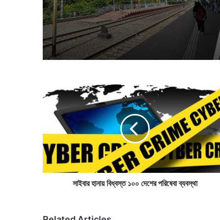
কলকাতার বড় প্রাপ্তি, প্রতিভাদে
কলকাতাবাসী
দিতে অব্যর্থ লক্ষ্যভেদ
সা
ই
বা
র
হা
না
য়
বি
ধ্ব
স্ত
সাইবার হানায় বিধ্বস্ত ১০০ দেশের পরিষেবা ব্যবস্থা
১
০
০
Related Articles