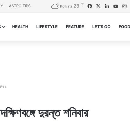
℃
28
Facebook
X
LinkedIn
YouT
I
GY
ASTRO TIPS
Kolkata
S
HEALTH
LIFESTYLE
FEATURE
LET’S GO
FOOD
শনিবার
দক্ষিণবঙ্গে দুরন্ত শনিবার