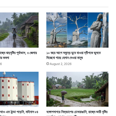
বা
ম
-
কং
গ্রে
সে
র
যৌ
থ
বি
াজ্যে ঝড়বৃষ্টির পূর্বাভাস, ৩ জেলায়
১০ বছর আগে সমুদ্রে ডুবে যাওয়া দ্বীপকে ভুলতে
ক্ষো
ায় কমলা
দিচ্ছেনা গাছে হেলান দেওয়া মানুষ
ভ
26
August 2, 2026
থাও এত ঠান্ডা পড়েনি, মাইনাস ৮৪
বঙ্গোপসাগরে নিম্নচাপের চোখরাঙানি, রাজ্যে ভারী বৃষ্টির