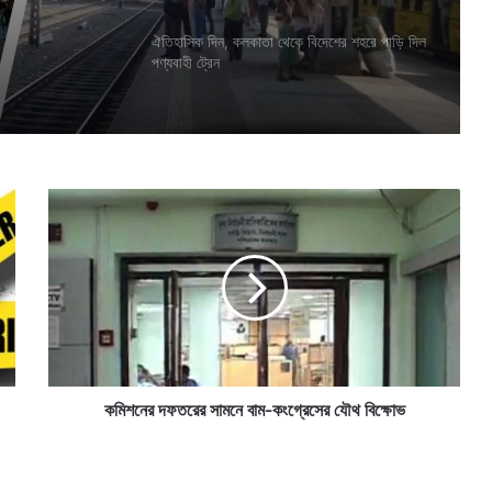
র সুযোগ
ঐতিহাসিক দিন, কলকাতা থেকে বিদেশের শহরে পাড়ি দিল
পণ্যবাহী ট্রেন
ক
মি
শ
নে
র
দ
ফ
ত
রে
র
কমিশনের দফতরের সামনে বাম-কংগ্রেসের যৌথ বিক্ষোভ
সা
ম
নে