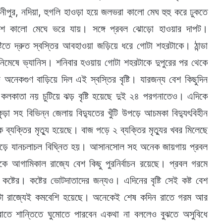
মেদিনীপুর, নদিয়া, হুগলি হাওড়া হয়ে জলভরা কালো মেঘ হুহু করে ঢুকতে
 কালো মেঘে ভরে যায়। সঙ্গে প্রবল ঝোড়ো হাওয়ার দাপট।
ষ্টিতে দ্রুত স্বস্তির আবহাওয়া জড়িয়ে ধরে গোটা শহরটাকে। ঠান্ডা
নিমেষে ভ্যানিস। শনিবার হওয়ায় গোটা শহরটাকে দুপুরের পর থেকে
গুণ বাড়িয়ে দিল এই স্বস্তির বৃষ্টি। ‌যারজন্য বেশ কিছুদিন
 কলকাতা নয় চুটিয়ে ঝড় বৃষ্টি হয়েছে দুই ২৪ পরগনাতেও। এদিকে
়া সহ বিভিন্ন জেলায় বিদ্যুতের খুঁটি উপড়ে আচমকা বিদ্যুৎবিহীন
্যক্তির মৃত্যু হয়েছে। বাজ পড়ে ২ ব্যক্তির মৃত্যুর খবর মিলেছে
ড়ে ‌যানচলাচল বিঘ্নিত হয়। আসানসোল সহ অনেক জায়গায় প্রবল
দিকে আগামিকাল রাজ্যে বেশ কিছু পুরনির্বাচন রয়েছে। প্রবল গরমে
য কষ্টের। কষ্টের ভোটদাতাদের জন্যও। এদিনের বৃষ্টি সেই কষ্ট বেশ
 গোটা রাজ্যেই কমবেশি হয়েছে। অনেকেই শেষ কদিন রাতে গরম আর
রাতে শান্তিতে ঘুমোতে পারবেন একথা না বললেও বুঝতে অসুবিধে