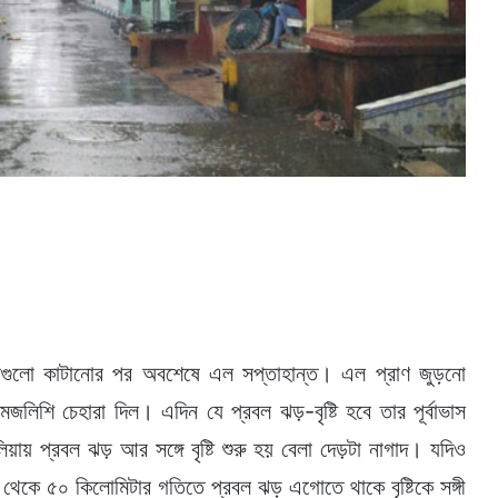
িনগুলো কাটানোর পর অবশেষে এল সপ্তাহান্ত। এল প্রাণ জুড়নো
লিশি চেহারা দিল। এদিন যে প্রবল ঝড়-বৃষ্টি হবে তার পূর্বাভাস
 প্রবল ঝড় আর সঙ্গে বৃষ্টি শুরু হয় বেলা দেড়টা নাগাদ। যদিও
ে ৫০ কিলোমিটার গতিতে প্রবল ঝড় এগোতে থাকে বৃষ্টিকে সঙ্গী