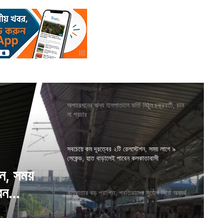
অপারেশনের জন্য হাসপাতালে ভর্তি মিঠুন চক্রবর্তী, চান
না প্রচার
সবচেয়ে কম দূরত্বের ২টি রেলস্টেশন, সময় লাগে ৯
সেকেন্ড, হাত বাড়ালেই পাবেন কলকাতাবাসী
শন, সময়
কলকাতার বড় প্রাপ্তি, প্রতিভাদের সুযোগ দিতে অব্যর্থ
লক্ষ্যভেদ
েন