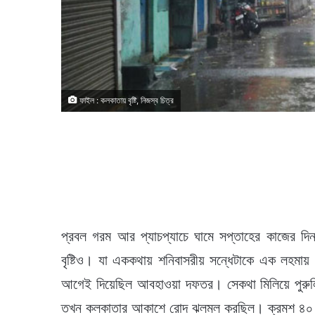
ফাইল : কলকাতায় বৃষ্টি, নিজস্ব চিত্র
প্রবল গরম আর প্যাচপ্যাচে ঘামে সপ্তাহের কাজের দ
বৃষ্টিও। যা এককথায় শনিবাসরীয় সন্ধেটাকে এক লহমায় মজ
আগেই দিয়েছিল আবহাওয়া দফতর। সেকথা মিলিয়ে পুরুলিয়ায়
তখন কলকাতার আকাশে রোদ ঝলমল করছিল। ক্রমশ ৪০ থেক