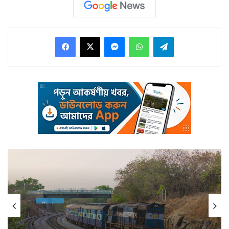
Facebook
X
Messenger
WhatsApp
Telegram
এদিকে বুধবার পুরুলিয়া, বাঁকুড়া, ঝাড়গ্রাম ও পশ্চিম মেদিনীপুরে
অতি ভারী বৃষ্টি ও বজ্র বিদ্যুৎ সহ বৃষ্টির সম্ভাবনা রয়েছে বলেই
পূর্বাভাস।
State
August 4, 2026
বজ্র বিদ্যুৎ সহ বৃষ্টির সম্ভাবনা রয়েছে দক্ষিণ ২৪ পরগনাতেও।
পশ্চিমবঙ্গের বড় প্রাপ্তি, ৩ দেশকে জুড়বে ১৭ কিলোমিটার