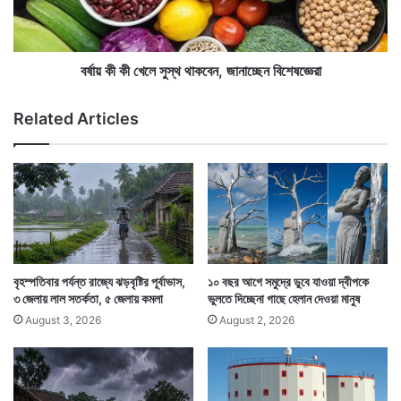
এমনিতেই চলতি সপ্তাহে হিমালয় পাদদেশের পশ্চিমবঙ্গে ভারী বৃষ্টির
ক্ষে
লে
৫
পূর্বাভাস দিয়েছে মৌসম ভবন। সেইসঙ্গে উত্তর বঙ্গোপসাগরে একটি
সু
জ
স্থ
নিম্নচাপ সৃষ্টি হয়েছে। যার জেরে উত্তরবঙ্গের পাশাপাশি
ন
থা
বর্ষায় কী কী খেলে সুস্থ থাকবেন, জানাচ্ছেন বিশেষজ্ঞেরা
,
ক
দক্ষিণবঙ্গেও প্রবল বৃষ্টির সম্ভাবনা রয়েছে।
নি
বে
Related Articles
খোঁ
ন
জ
,
৪
জা
০
না
চ্ছে
ন
বি
শে
ষ
বৃহস্পতিবার পর্যন্ত রাজ্যে ঝড়বৃষ্টির পূর্বাভাস,
১০ বছর আগে সমুদ্রে ডুবে যাওয়া দ্বীপকে
জ্ঞে
৩ জেলায় লাল সতর্কতা, ৫ জেলায় কমলা
ভুলতে দিচ্ছেনা গাছে হেলান দেওয়া মানুষ
রা
August 3, 2026
August 2, 2026