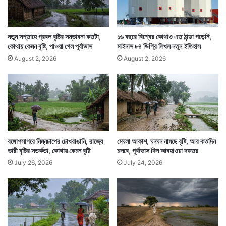
নিম্নচাপের জেরে সামনের ২-৩ দিন ভাল বৃষ্টির সম্ভাবনা রয়েছে।
বৃষ্টি হবে কলকাতা সহ তার পার্শ্ববর্তী জেলাগুলিতেও।
নতুন সপ্তাহে প্রবল বৃষ্টির সম্ভাবনা কতটা,
১৬ বছরে বিশ্বের কোথাও এত ঠান্ডা পড়েনি,
কোথায় কেমন বৃষ্টি, পাওয়া গেল পূর্বাভাস
মাইনাস ৮৪ ডিগ্রি লিখল নতুন ইতিহাস
August 2, 2026
August 2, 2026
বঙ্গোপসাগরে নিম্নচাপের চোখরাঙানি, রাজ্যে
মেঘলা আকাশ, ঘনঘন নামছে বৃষ্টি, আর কতদিন
ভারী বৃষ্টির সতর্কতা, কোথায় কেমন বৃষ্টি
চলবে, পূর্বাভাস দিল আবহাওয়া দফতর
July 26, 2026
July 24, 2026
প্রসঙ্গত গত মঙ্গলবার দিল্লি ও তার আশপাশের এলাকা বৃষ্টিতে
বানভাসি চেহারা নেয়। জম্মু কাশ্মীরে মেঘ ভাঙা বৃষ্টিতে ৬ জনের