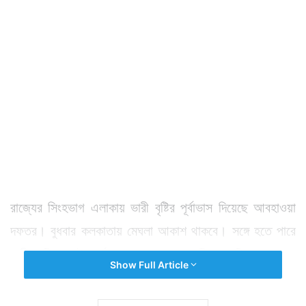
রাজ্যের সিংহভাগ এলাকায় ভারী বৃষ্টির পূর্বাভাস দিয়েছে আবহাওয়া
দফতর। বুধবার কলকাতায় মেঘলা আকাশ থাকবে। সঙ্গে হতে পারে
ভারী বৃষ্টি বলেই পূর্বাভাস। সামনের ২ দিনও বৃষ্টির সম্ভাবনা
Show Full Article
রয়েছে।