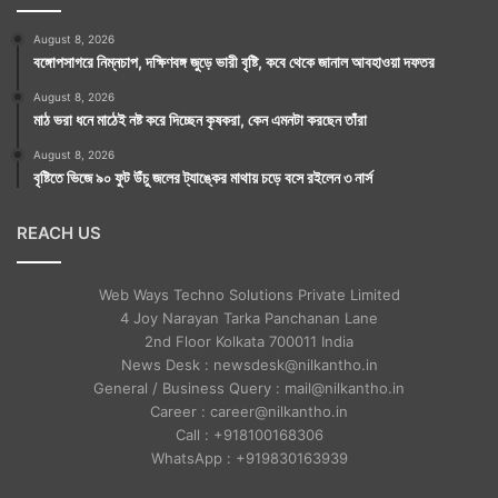
August 8, 2026
বঙ্গোপসাগরে নিম্নচাপ, দক্ষিণবঙ্গ জুড়ে ভারী বৃষ্টি, কবে থেকে জানাল আবহাওয়া দফতর
August 8, 2026
মাঠ ভরা ধনে মাঠেই নষ্ট করে দিচ্ছেন কৃষকরা, কেন এমনটা করছেন তাঁরা
August 8, 2026
বৃষ্টিতে ভিজে ৯০ ফুট উঁচু জলের ট্যাঙ্কের মাথায় চড়ে বসে রইলেন ৩ নার্স
REACH US
Web Ways Techno Solutions Private Limited
4 Joy Narayan Tarka Panchanan Lane
2nd Floor Kolkata 700011 India
News Desk : newsdesk@nilkantho.in
General / Business Query : mail@nilkantho.in
Career : career@nilkantho.in
Call : +918100168306
WhatsApp : +919830163939