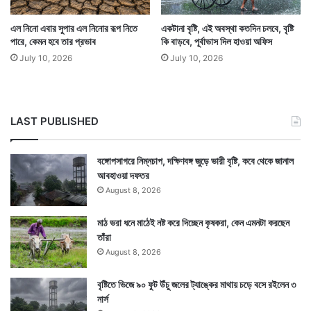
সেইসঙ্গে পশ্চিমবঙ্গের ওপরও রয়েছে মেঘের আস্তরণ। যার হাত
ধরে আকাশ মেঘলা থাকছে ও বৃষ্টি হচ্ছে। গত মঙ্গলবার থেকেই
এল নিনো এবার সুপার এল নিনোর রূপ নিতে
একটানা বৃষ্টি, এই অবস্থা কতদিন চলবে, বৃষ্টি
পারে, কেমন হবে তার প্রভাব
কি বাড়বে, পূর্বাভাস দিল হাওয়া অফিস
বৃষ্টির প্রাবল্য দক্ষিণবঙ্গে বেড়েছে। — সংবাদ সংস্থার সাহায্য
July 10, 2026
July 10, 2026
নিয়ে লেখা
LAST PUBLISHED
বঙ্গোপসাগরে নিম্নচাপ, দক্ষিণবঙ্গ জুড়ে ভারী বৃষ্টি, কবে থেকে জানাল
আবহাওয়া দফতর
August 8, 2026
মাঠ ভরা ধনে মাঠেই নষ্ট করে দিচ্ছেন কৃষকরা, কেন এমনটা করছেন
তাঁরা
August 8, 2026
বৃষ্টিতে ভিজে ৯০ ফুট উঁচু জলের ট্যাঙ্কের মাথায় চড়ে বসে রইলেন ৩
নার্স