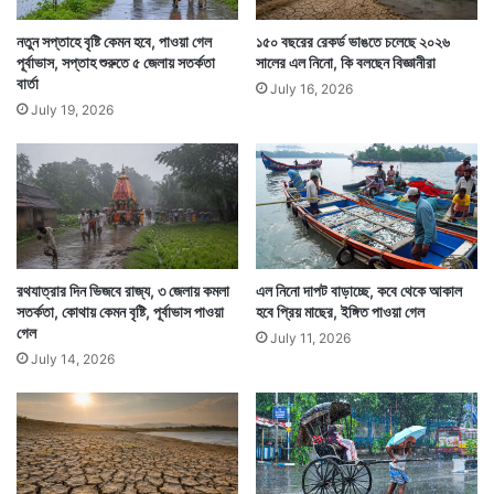
মৃত্যু হয়েছে। ৪০ জন হড়পা বানে হারিয়ে গেছেন। কার্যত উত্তর
নতুন সপ্তাহে বৃষ্টি কেমন হবে, পাওয়া গেল
১৫০ বছরের রেকর্ড ভাঙতে চলেছে ২০২৬
পূর্বাভাস, সপ্তাহ শুরুতে ৫ জেলায় সতর্কতা
সালের এল নিনো, কি বলছেন বিজ্ঞানীরা
ভারত জুড়েই প্রবল বৃষ্টির পরিস্থিতি রয়েছে। উপগ্রহ চিত্রে
বার্তা
July 16, 2026
তেমনটাই দেখা যাচ্ছে।
July 19, 2026
রথযাত্রার দিন ভিজবে রাজ্য, ৩ জেলায় কমলা
এল নিনো দাপট বাড়াচ্ছে, কবে থেকে আকাল
সতর্কতা, কোথায় কেমন বৃষ্টি, পূর্বাভাস পাওয়া
হবে প্রিয় মাছের, ইঙ্গিত পাওয়া গেল
গেল
July 11, 2026
July 14, 2026