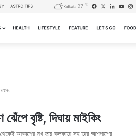
℃
27
Facebook
X
LinkedIn
YouT
I
GY
ASTRO TIPS
Kolkata
S
HEALTH
LIFESTYLE
FEATURE
LET’S GO
FOOD
য় মাইকিং
 ঝেঁপে বৃষ্টি, দিঘায় মাইকিং
কাল থেকেই আকাশের মুখ ভার কলকাতা সহ তার আশপাশের