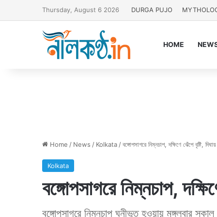
Thursday, August 6 2026
DURGA PUJO
MYTHOLO
HOME
NEW
Home
/
News
/
Kolkata
/
বঙ্গোপসাগরে নিম্নচাপ, দক্ষিণে ঝেঁপে বৃষ্টি, দিঘা
Kolkata
বঙ্গোপসাগরে নিম্নচাপ, দক্ষিণে
বঙ্গোপসাগরে নিম্নচাপ ঘনীভূত হওয়ায় মঙ্গলবার স