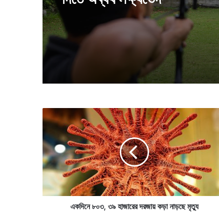
ঐতিহাসিক দিন, কলকাতা থেকে বি
শহরে পাড়ি দিল পণ্যবাহী ট্রেন
কলকাতার বড় প্রাপ্তি, প্রতিভাদে
দিতে অব্যর্থ লক্ষ্যভেদ
এ
ক
দি
নে
৮
০
৩
,
৩
৯
একদিনে ৮০৩, ৩৯ হাজারের দরজায় কড়া নাড়ছে মৃত্যু
হা