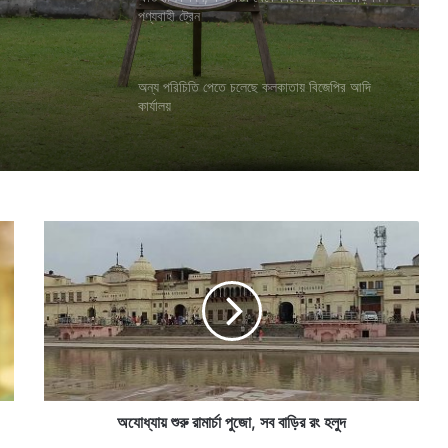
দেশের
পণ্যবাহী ট্রেন
র সুযোগ
অন্য পরিচিতি পেতে চলেছে কলকাতায় বিজেপির আদি
কার্যালয়
অ
যো
ধ্যা
য়
শু
রু
রা
মা
র্চা
পু
অযোধ্যায় শুরু রামার্চা পুজো, সব বাড়ির রং হলুদ
জো