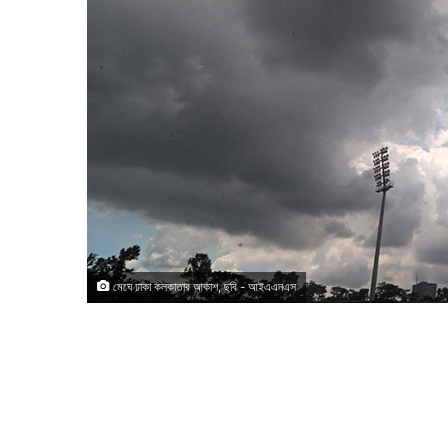
মেঘে ঢাকা কলকাতার আকাশ, ছবি - আইএএনএস