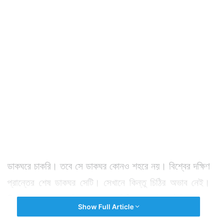
ডাকঘরে চাকরি। তবে সে ডাকঘর কোনও শহরে নয়। বিশ্বের দক্ষিণ
প্রান্তের শেষ ডাকঘর সেটি। সেখানে কিন্তু চিঠির অভাব নেই।
হিসাব বলে বছরে নাকি ৮০ হাজার চিঠি ও পোস্টকার্ড নিয়ে কাজ
Show Full Article
করতে হয় ডাককর্মীদের। এখানেই চাকরির জন্য ৩টি পদ খালি