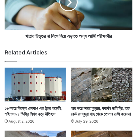
ন
ত্ত
না
র
,
না
ঘু
ইন্টারনেট বলে কিছু নেই এখানে। তাই ল্যাপটপ বা কিছু সঙ্গে এনে
লি
ম
খে
যদি কেউ ভাবেন ইন্টারনেটে সকলের সঙ্গে যোগাযোগ রাখবেন বা
দি
বি
খাতায় উত্তর না লিখে বিয়ে এড়াতে অন্য আর্জি পরীক্ষার্থীর
ব
য়ে
ইন্টারনেট অন্য কাজে ব্যবহার করবেন, তাহলে তার উপায় নেই।
সে
এ
Related Articles
ন
ড়া
তু
তে
ন
অ
উ
ন্য
দ্বে
আ
গে
র্জি
দে
প
শ
রী
ক্ষা
১৬ বছরে বিশ্বের কোথাও এত ঠান্ডা পড়েনি,
গাছ ভরে আছে মুদ্রায়, যথার্থই মানি ট্রি, তবে
র্থী
মাইনাস ৮৪ ডিগ্রি লিখল নতুন ইতিহাস
কেউ সে মুদ্রা গাছ থেকে তোলার চেষ্টা করেননা
র
August 2, 2026
July 29, 2026