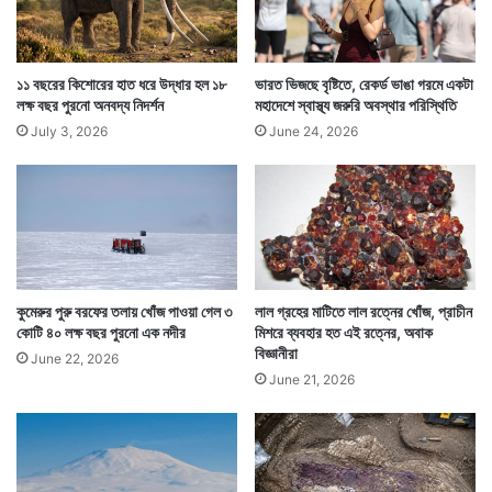
এখানে যখন গ্রীষ্মকাল তখন অনেক পর্যটক হাজির হন জাহাজে
১১ বছরের কিশোরের হাত ধরে উদ্ধার হল ১৮
ভারত ভিজছে বৃষ্টিতে, রেকর্ড ভাঙা গরমে একটা
লক্ষ বছর পুরনো অনবদ্য নিদর্শন
মহাদেশে স্বাস্থ্য জরুরি অবস্থার পরিস্থিতি
চেপে। তাঁরাই এখানে মূলত চিঠির উৎস। তাঁরা কেনাকাটা কিছু
July 3, 2026
June 24, 2026
করতে চাইলে এখানে রয়েছে একটি দোকানও। সেই দোকানও চালনা
করতে হবে ডাককর্মীদের।
কুমেরুর পুরু বরফের তলায় খোঁজ পাওয়া গেল ৩
লাল গ্রহের মাটিতে লাল রত্নের খোঁজ, প্রাচীন
কোটি ৪০ লক্ষ বছর পুরনো এক নদীর
মিশরে ব্যবহার হত এই রত্নের, অবাক
বিজ্ঞানীরা
June 22, 2026
June 21, 2026