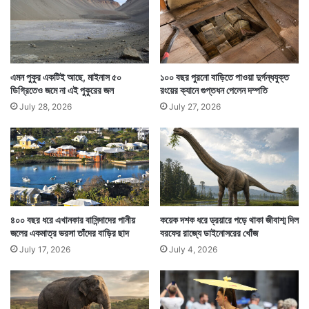
তারওপর এখানে কাজ করতে গেলে কেবল চিঠি গুনলেই চলবে না,
গুনতে হবে পেঙ্গুইনও। এই পোস্ট অফিসটির নামই পেঙ্গুইন পোস্ট
এমন পুকুর একটিই আছে, মাইনাস ৫০
১০০ বছর পুরনো বাড়িতে পাওয়া দুর্গন্ধযুক্ত
অফিস। এখানে বসবাস করে এমন পেঙ্গুইনদের সংখ্যা গুনতে হবে
ডিগ্রিতেও জমে না এই পুকুরের জল
রংয়ের ক্যানে গুপ্তধন পেলেন দম্পতি
ডাককর্মীকে।
July 28, 2026
July 27, 2026
৪০০ বছর ধরে এখানকার বাসিন্দাদের পানীয়
কয়েক দশক ধরে ড্রয়ারে পড়ে থাকা জীবাশ্ম দিল
জলের একমাত্র ভরসা তাঁদের বাড়ির ছাদ
বরফের রাজ্যে ডাইনোসরের খোঁজ
July 17, 2026
July 4, 2026