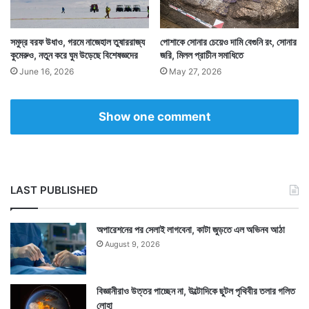
সমুদ্র বরফ উধাও, গরমে নাজেহাল তুষাররাজ্য
পোশাকে সোনার চেয়েও দামি বেগুনি রং, সোনার
যেহেতু এটা কেবল ব্রিটেনের নাগরিকদের জন্য চাকরি তাই গোটা
কুমেরুও, নতুন করে ঘুম উড়েছে বিশেষজ্ঞদের
জরি, মিলল প্রাচীন সমাধিতে
June 16, 2026
May 27, 2026
বিশ্বের তা নিয়ে মাথাব্যথা নেই। তা সত্ত্বেও এই কাজ নিয়ে
বিশ্বজুড়ে চর্চার কারণ এর অভিনব সব শর্ত।
Show one comment
LAST PUBLISHED
অপারেশনের পর সেলাই লাগবেনা, কাটা জুড়তে এল অভিনব আঠা
August 9, 2026
বিজ্ঞানীরাও উত্তর পাচ্ছেন না, উল্টোদিকে ছুটল পৃথিবীর তলার গলিত
লোহা