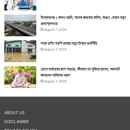
উদ্বোধনের ১ মাসও হয়নি, অনেক জায়গায় ফাটল, ভাঙন, বেহাল নতুন
এক্সপ্রেসওয়ে
August 7, 2026
বন্যা দুর্গত পড়শি রাজ্যে নতুন চিন্তা ধানসিঁড়ি
August 7, 2026
চোখে বার্ধক্যের ছাপ পড়েছে, কীভাবে তা লুকিয়ে রাখেন, অকপটে
জানালেন অমিতাভ বচ্চন
August 7, 2026
ABOUT US
DISCLAIMER