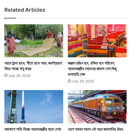
ক
Related Articles
ল
কা
তা
গরমে ঠান্ডা রাখে, শীতে রাখে গরম, জনপ্রিয়তা
জঞ্জাল রঙিন হবে, রক্ষিত হবে পরিবেশ,
ফিরে পাচ্ছে বাঘু মাদুর
প্রধানমন্ত্রীর বক্তব্যে জায়গা পেল কিছু
রংবাহারি বেঞ্চ
July 26, 2026
July 26, 2026
মহাকাশে পাড়ি দিচ্ছে প্রধানমন্ত্রীর হাতে লেখা
দেশে প্রথম গড়াল এই নতুন জ্বালানির ট্রেন,