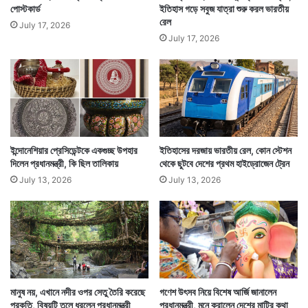
পোস্টকার্ড
ইতিহাস গড়ে সবুজ যাত্রা শুরু করল ভারতীয়
রেল
July 17, 2026
July 17, 2026
ইন্দোনেশিয়ার প্রেসিডেন্টকে একগুচ্ছ উপহার
ইতিহাসের দরজায় ভারতীয় রেল, কোন স্টেশন
দিলেন প্রধানমন্ত্রী, কি ছিল তালিকায়
থেকে ছুটবে দেশের প্রথম হাইড্রোজেন ট্রেন
July 13, 2026
July 13, 2026
মানুষ নয়, এখানে নদীর ওপর সেতু তৈরি করেছে
গণেশ উৎসব নিয়ে বিশেষ আর্জি জানালেন
প্রকৃতি, বিষয়টি তুলে ধরলেন প্রধানমন্ত্রী
প্রধানমন্ত্রী, মনে করালেন দেশের মাটির কথা