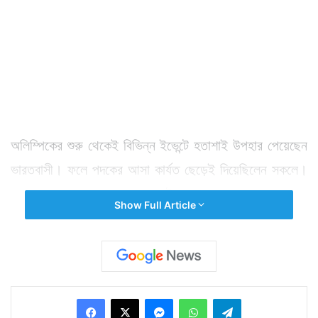
অলিম্পিকের শুরু থেকেই বিভিন্ন ইভেন্টে হতাশাই উপহার পেয়েছেন
ভারতবাসী। ফলে পদকের আসা কার্যত ছেড়েই দিয়েছিলেন সকলে।
সেখানে আচমকা সম্ভাবনার ব্র্যাকেটে না থেকেও ভারতের হয়ে পদক
Show Full Article
এনে দিয়েছেন সাক্ষী মালিক। ফলে হঠাৎ প্রাপ্তির খুশিটা চেপে
রাখতে পারছেন না কেউই। সাক্ষীকে অভিনন্দন জানিয়েছেন রাষ্ট্রপতি
প্রণব মুখোপাধ্যায়। সাক্ষী দেশের মুখ উজ্জ্বল করেছেন বলে
প্রতিক্রিয়ায় জানিয়েছেন প্রধানমন্ত্রী নরেন্দ্র মোদী। অভিনন্দন
Facebook
X
Messenger
WhatsApp
Telegram
জানিয়েছেন স্বরাষ্ট্রমন্ত্রী রাজনাথ সিং, কংগ্রেস সভানেত্রী সনিয়া