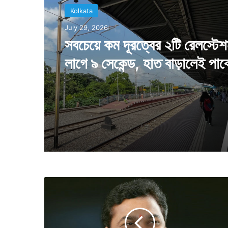
Kolkata
July 29, 2026
সবচেয়ে কম দূরত্বের ২টি রেলস্টে
লাগে ৯ সেকেন্ড, হাত বাড়ালেই পাব
কলকাতাবাসী
খো
লা
রা
স্তা
য়