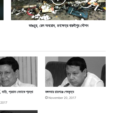
রে
ল
অ
ব
রো
ভাঙচুর, রেল অবরোধ, রণক্ষেত্র বারুইপুর স্টেশন
ধ
,
র
ণ
ক্ষে
ত্র
বা
রু
ই
পু
র
স্টে
 বাড়ি, প্রয়াত নেতাকে শ্রদ্ধা
মঙ্গলবার রায়গঞ্জে শেষকৃত্য
শ
November 20, 2017
ন
 2017