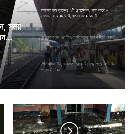
সবচেয়ে কম দূরত্বের ২টি রেলস্টেশন, সময় লাগে ৯
সেকেন্ড, হাত বাড়ালেই পাবেন কলকাতাবাসী
শন, সময়
েন
কলকাতার বড় প্রাপ্তি, প্রতিভাদের সুযোগ দিতে অব্যর্থ
লক্ষ্যভেদ
ঐতিহাসিক দিন, কলকাতা থেকে বিদেশের শহরে পাড়ি দিল
পণ্যবাহী ট্রেন
ভা
ঙ
চু
র
,