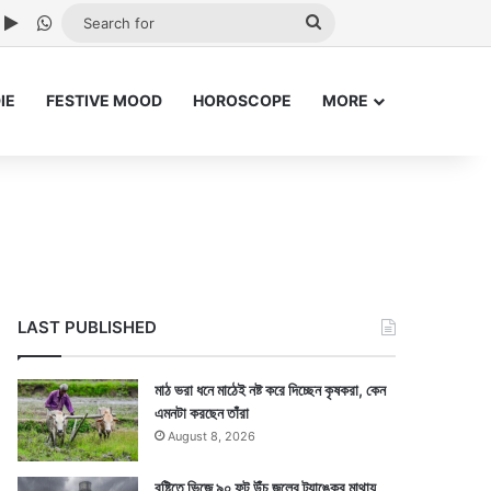
ube
nstagram
Google Play
WhatsApp
Search
for
IE
FESTIVE MOOD
HOROSCOPE
MORE
LAST PUBLISHED
মাঠ ভরা ধনে মাঠেই নষ্ট করে দিচ্ছেন কৃষকরা, কেন
এমনটা করছেন তাঁরা
August 8, 2026
বৃষ্টিতে ভিজে ৯০ ফুট উঁচু জলের ট্যাঙ্কের মাথায়