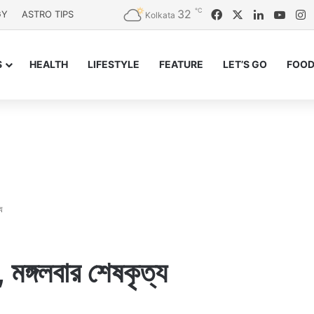
℃
32
Facebook
X
LinkedIn
YouT
I
GY
ASTRO TIPS
Kolkata
S
HEALTH
LIFESTYLE
FEATURE
LET’S GO
FOOD
য
ঙ্গলবার শেষকৃত্য