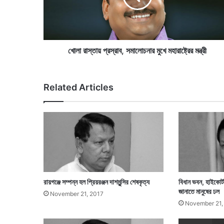
প্র
স্রা
ব
,
স
খোলা রাস্তায় প্রস্রাব, সমালোচনার মুখে মহারাষ্ট্রের মন্ত্রী
মা
লো
চ
Related Articles
না
র
মু
খে
ম
হা
রা
ষ্ট্রে
র
রায়গঞ্জে সম্পন্ন হল প্রিয়রঞ্জন দাশমুন্সির শেষকৃত্য
বিধান ভবন, হাইকোর্ট,
ম
জানাতে মানুষের ঢল
November 21, 2017
ন্ত্রী
November 21,