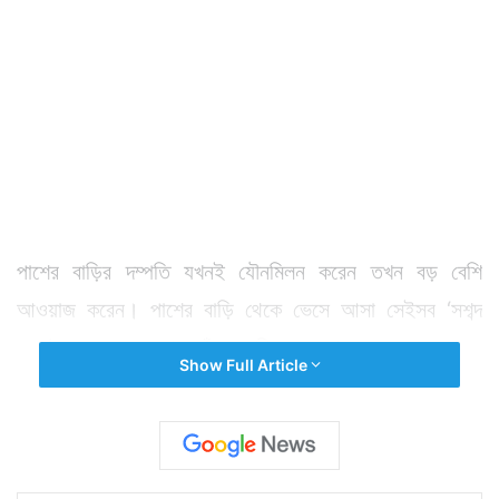
পাশের বাড়ির দম্পতি যখনই যৌনমিলন করেন তখন বড় বেশি
আওয়াজ করেন। পাশের বাড়ি থেকে ভেসে আসা সেইসব ‘সশব্দ
সেক্স’-এর অব্যক্ত শব্দ তাঁর অসুবিধার কারণ হয়। কোনও কাজ
Show Full Article
করতে বসলে মনঃসংযোগ বিঘ্নিত হয়। বিশেষত পড়ার সময় এমন
শব্দ হলে খুব সমস্যা হয়। বেশ কিছুদিন সহ্য করার পর অবশেষে
প্রতিবেশিকে চিঠি লিখে একথা জানান নিউ ইয়র্কের সাইরাকিউস
বিশ্ববিদ্যালয়ের ছাত্রী জেন্না লেভিন।