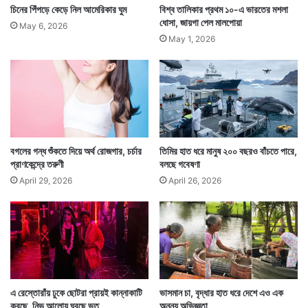
চিনের পিঁপড়ে কেড়ে নিল আমেরিকার ঘুম
বিশ্ব তালিকার প্রথম ১০-এ ভারতের মশলা
ধোসা, জায়গা পেল মালপোয়া
May 6, 2026
May 1, 2026
বগলের গন্ধ শুঁকতে দিয়ে অর্থ রোজগার, চর্চার
তিমির হাত ধরে মানুষ ২০০ বছরও বাঁচতে পারে,
প্রাণকেন্দ্রে তরুণী
বলছে গবেষণা
April 29, 2026
April 26, 2026
এ রেস্তোরাঁয় ঢুকে ছোটরা প্রায়ই কান্নাকাটি
ভাসমান চা, বৃদ্ধার হাত ধরে দেশে এও এক
করছে, নিভু আলোয় ঘুরছে ভূত
অনন্য অভিজ্ঞতা