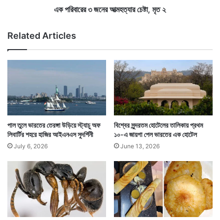
ণ
নে
এক পরিবারের ৩ জনের আত্মহত্যার চেষ্টা, মৃত ২
ব
র
ঙ্গ
আ
Related Articles
ত্ম
হ
ত্যা
র
চে
ষ্টা
,
মৃ
ত
পাল তুলে ভারতের তেরঙ্গা উড়িয়ে স্ট্যাচু অফ
বিশ্বের সুন্দরতম হোটেলের তালিকায় প্রথম
২
লিবার্টির শহরে হাজির আইএনএস সুদর্শিনী
১০-এ জায়গা পেল ভারতের এক হোটেল
Tags
Lifestyle
New York
July 6, 2026
June 13, 2026