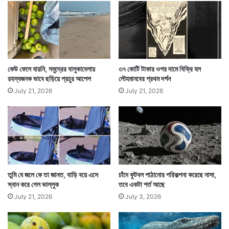
ন
যু
ব
ক
কেউ ফেলে যায়নি, সমুদ্রের বালুকাবেলায়
৩৭ কোটি টাকার ওপর দামে বিক্রি হল
ডোনোভ্যান পড়াশোনা ফের শুরু করলেন। প্রথমে তিনি স্নাতক
রহস্যজনক ভাবে ছড়িয়ে প্রচুর আপেল
লৌহমানবের প্রথম দর্শন
পরীক্ষা পাশ করলেন ৪ বছর পড়াশোনা করে। স্নাতক হওয়ার পর
July 21, 2026
July 21, 2026
এবার তিনি স্থির করলেন থেমে গিয়ে কি হবে? আরও পড়াশোনা
করলেই তো হয়।
তুমি যে জলে কে তা জানত, বাড়ি বয়ে এসে
চাঁদে ফুটবল পাঠানোর পরিকল্পনা করেছে নাসা,
স্নান করে গেল ভাল্লুক
তবে একটা শর্ত আছে
July 21, 2026
July 3, 2026