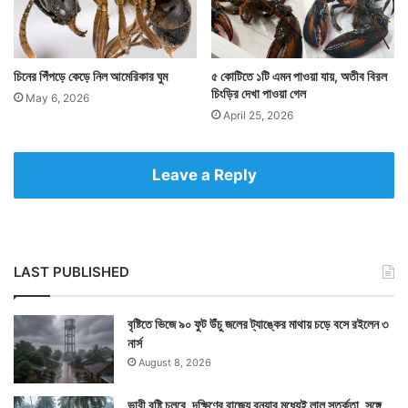
চিনের পিঁপড়ে কেড়ে নিল আমেরিকার ঘুম
৫ কোটিতে ১টি এমন পাওয়া যায়, অতীব বিরল
চিংড়ির দেখা পাওয়া গেল
May 6, 2026
April 25, 2026
৮৯ বছর বয়সে হল স্বপ্ন পূরণ। একটি অনুষ্ঠানে মাস্টার ডিগ্রি
Leave a Reply
প্রাপকদের হাতে তুলে দেওয়া হয় সার্টিফিকেট। সমাবর্তনের বিশেষ
পোশাকে সেখানে হাজির বৃদ্ধা ডোনোভ্যান হাতে তুলে নিলেন তাঁর
১৬ বছর বয়সে হারিয়ে যাওয়া স্বপ্নকে। ৮৯ বছর বয়সে মাস্টার
LAST PUBLISHED
ডিগ্রির অধিকারী হলেন জোয়ান ডোনোভ্যান।
বৃষ্টিতে ভিজে ৯০ ফুট উঁচু জলের ট্যাঙ্কের মাথায় চড়ে বসে রইলেন ৩
নার্স
August 8, 2026
ভারী বৃষ্টি চলবে, দক্ষিণের রাজ্যে বন্যার মধ্যেই লাল সতর্কতা, সঙ্গে