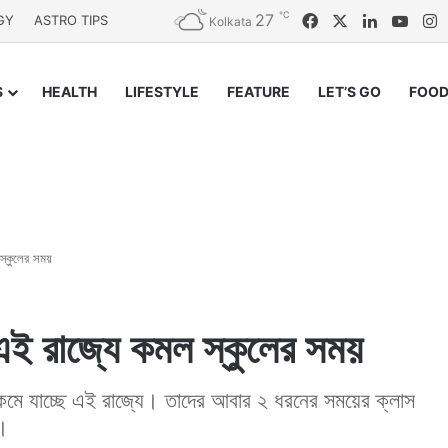
℃
27
Facebook
X
LinkedIn
YouT
I
GY
ASTRO TIPS
Kolkata
S
HEALTH
LIFESTYLE
FEATURE
LET’S GO
FOOD
 স্কুলের সময়
, এই রাজ্যে কমল স্কুলের সময়
তা কমে যাচ্ছে এই রাজ্যে। তাদের আবার ২ ধরনের সময়ের ক্লাস
ন।