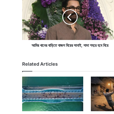
মি
র
খা
নে
র
বা
ড়ি
তে
বা
আমির খানের বাড়িতে বাজল বিয়ের সানাই, সাদা শহরে হবে বিয়ে
জ
ল
বি
Related Articles
য়ে
র
সা
না
ই
,
সা
দা
শ