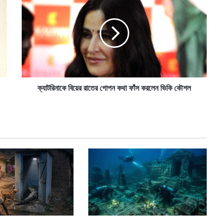
ট
রি
না
কে
বি
য়ে
র
রা
তে
ক্যাটরিনাকে বিয়ের রাতের গোপন কথা ফাঁস করলেন ভিকি কৌশল
র
গো
প
ন
ক
থা
ফাঁ
স
ক
র
লে
ন