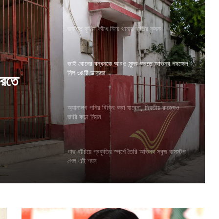
জ্যান্ত কুমির কাঁধে নিয়ে থানায় হাজির কৃষক
ভাই বোনের বন্ধনকে আরও সুন্দর করতে অভিনব পদক্ষেপ
নিল ৩৪টি ডাকঘর
দ্বিতীয়
অ্যানালগ পনির বিক্রি করা যাবেনা, দ্বিতীয় রাজ্যেও
জারি কড়া নিয়ম
করতে
গাছ বাঁচিয়ে প্রকৃতির স্পর্শে তৈরি অভিনব সবুজ বাসস্টপ
পেল এই শহর
ক্যা