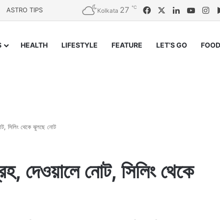
℃
27
Facebook
X
LinkedIn
YouTu
In
ASTRO TIPS
Kolkata
S
HEALTH
LIFESTYLE
FEATURE
LET’S GO
FOOD
নোট, সিলিং থেকে ঝুলছে নোট
গ্রহ, দেওয়ালে নোট, সিলিং থেকে