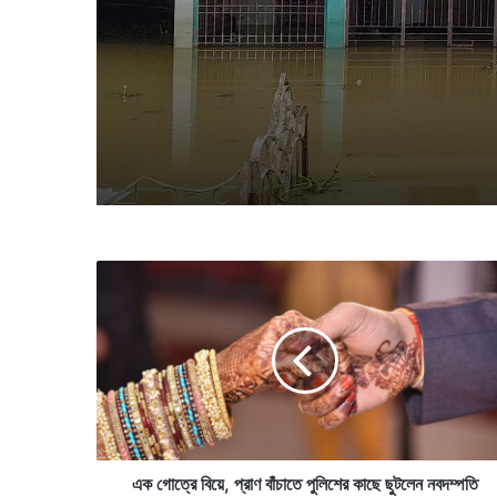
এ
ক
গো
ত্রে
বি
য়ে
,
প্রা
ণ
বাঁ
এক গোত্রে বিয়ে, প্রাণ বাঁচাতে পুলিশের কাছে ছুটলেন নবদম্পতি