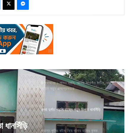
উদ্বোধনের ১ মাসও হয়নি, অনেক জায়গায় ফাটল, ভাঙন,
বেহাল নতুন এক্সপ্রেসওয়ে
বন্যা দুর্গত পড়শি রাজ্যে নতুন চিন্তা ধানসিঁড়ি
তা ধানসিঁড়ি
জ্যান্ত কুমির কাঁধে নিয়ে থানায় হাজির কৃষক