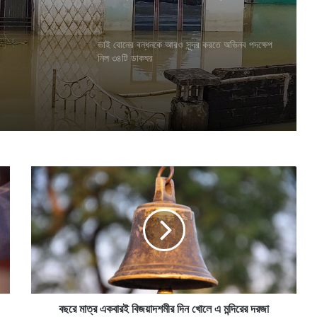
ভাই বোনের বন্ধনকে আরও সুন্দর করতে অভিনব পদক্ষেপ
নিল ৩৪টি ডাকঘর
ব
ছ
রে
মা
ত্র
এ
ক
বা
র
ই
বছরে মাত্র একবারই বিজয়াদশমীর দিন খোলে এ মন্দিরের দরজা