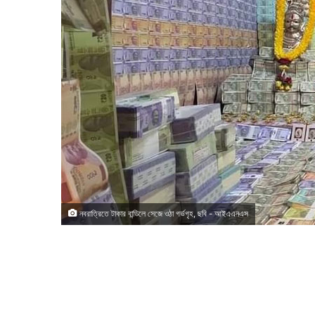
নবরাত্রিতে টাকার বান্ডিলে সেজে ওঠা গর্ভগৃহ, ছবি - আইএএনএস